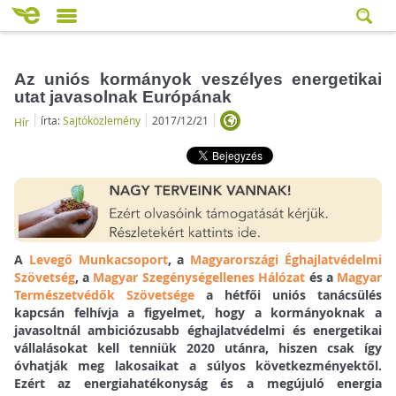
Az uniós kormányok veszélyes energetikai
utat javasolnak Európának
írta:
Sajtóközlemény
2017/12/21
Hír
A
Levegő Munkacsoport
, a
Magyarországi Éghajlatvédelmi
Szövetség
, a
Magyar Szegénységellenes Hálózat
és a
Magyar
Természetvédők Szövetsége
a hétfői uniós tanácsülés
kapcsán felhívja a figyelmet, hogy a kormányoknak a
javasoltnál ambiciózusabb éghajlatvédelmi és energetikai
vállalásokat kell tenniük 2020 utánra, hiszen csak így
óvhatják meg lakosaikat a súlyos következményektől.
Ezért az energiahatékonyság és a megújuló energia