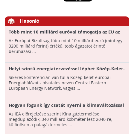
Hasonló
Több mint 10 milliárd euróval támogatja az EU az
innovatív, tiszta technológiai fejlesztéseket
Az Európai Bizottság több mint 10 milliárd euró (mintegy
3200 milliárd forint) értékű, több ágazatot érintő
beruházási ...
Helyi szintű energiatervezéssel léphet Közép-Kelet-
Európa a fenntarthatóság útjára
Sikeres konferencián van túl a Közép-kelet-európai
Energiahálózat - hivatalos nevén Central Eastern
European Energy Network, vagyis ...
Hogyan fogunk így csatát nyerni a klímaváltozással
szemben? - 2040-re Kína gázszükséglete
Az IEA előrejelzése szerint Kína gáztermelése
megháromszorozódhat
megduplázódik, 340 milliárd köbméter lesz 2040-re,
különösen a palagáztermelés ...