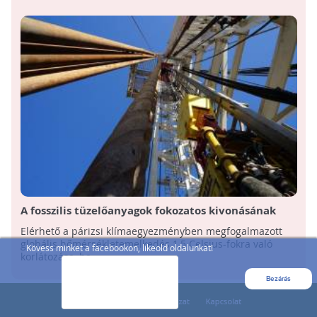
A fosszilis tüzelőanyagok fokozatos kivonásának
azonnali megkezdésével elérhető a párizsi klímacél
Elérhető a párizsi klímaegyezményben megfogalmazott
globális hőmérsékletemelkedés 1,5 Celsius-fokra való
Kövess minket a facebookon, likeold oldalunkat!
korlátozása, ha ...
Bezárás