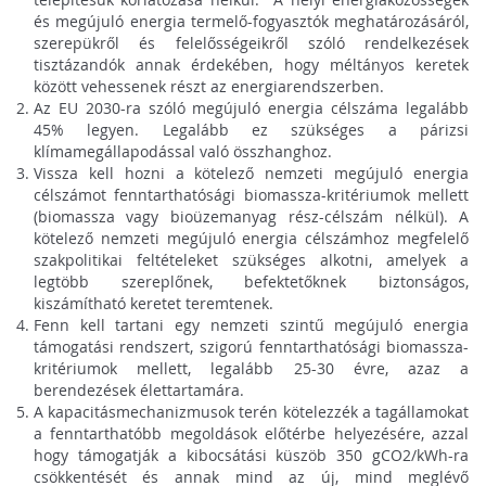
és megújuló energia termelő-fogyasztók meghatározásáról,
szerepükről és felelősségeikről szóló rendelkezések
tisztázandók annak érdekében, hogy méltányos keretek
között vehessenek részt az energiarendszerben.
Az EU 2030-ra szóló megújuló energia célszáma legalább
45% legyen. Legalább ez szükséges a párizsi
klímamegállapodással való összhanghoz.
Vissza kell hozni a kötelező nemzeti megújuló energia
célszámot fenntarthatósági biomassza-kritériumok mellett
(biomassza vagy bioüzemanyag rész-célszám nélkül). A
kötelező nemzeti megújuló energia célszámhoz megfelelő
szakpolitikai feltételeket szükséges alkotni, amelyek a
legtöbb szereplőnek, befektetőknek biztonságos,
kiszámítható keretet teremtenek.
Fenn kell tartani egy nemzeti szintű megújuló energia
támogatási rendszert, szigorú fenntarthatósági biomassza-
kritériumok mellett, legalább 25-30 évre, azaz a
berendezések élettartamára.
A kapacitásmechanizmusok terén kötelezzék a tagállamokat
a fenntarthatóbb megoldások előtérbe helyezésére, azzal
hogy támogatják a kibocsátási küszöb 350 gCO2/kWh-ra
csökkentését és annak mind az új, mind meglévő