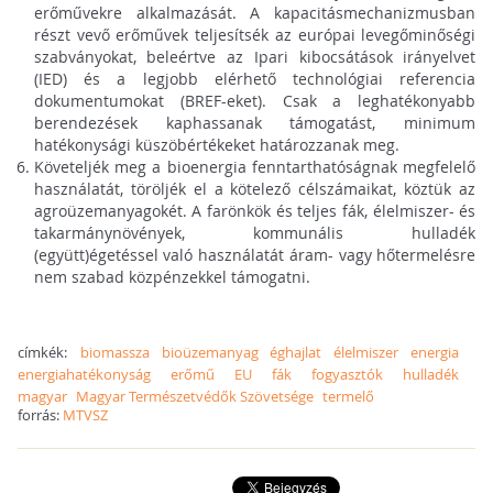
erőművekre alkalmazását. A kapacitásmechanizmusban
részt vevő erőművek teljesítsék az európai levegőminőségi
szabványokat, beleértve az Ipari kibocsátások irányelvet
(IED) és a legjobb elérhető technológiai referencia
dokumentumokat (BREF-eket). Csak a leghatékonyabb
berendezések kaphassanak támogatást, minimum
hatékonysági küszöbértékeket határozzanak meg.
Követeljék meg a bioenergia fenntarthatóságnak megfelelő
használatát, töröljék el a kötelező célszámaikat, köztük az
agroüzemanyagokét. A farönkök és teljes fák, élelmiszer- és
takarmánynövények, kommunális hulladék
(együtt)égetéssel való használatát áram- vagy hőtermelésre
nem szabad közpénzekkel támogatni.
címkék:
biomassza
bioüzemanyag
éghajlat
élelmiszer
energia
energiahatékonyság
erőmű
EU
fák
fogyasztók
hulladék
magyar
Magyar Természetvédők Szövetsége
termelő
forrás:
MTVSZ