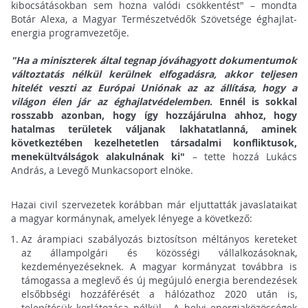
kibocsátásokban sem hozna valódi csökkentést" – mondta
Botár Alexa, a Magyar Természetvédők Szövetsége éghajlat-
energia programvezetője.
"Ha a miniszterek által tegnap jóváhagyott dokumentumok
változtatás nélkül kerülnek elfogadásra, akkor teljesen
hitelét veszti az Európai Uniónak az az állítása, hogy a
világon élen jár az éghajlatvédelemben
. Ennél is sokkal
rosszabb azonban, hogy így hozzájárulna ahhoz, hogy
hatalmas területek váljanak lakhatatlanná, aminek
következtében kezelhetetlen társadalmi konfliktusok,
menekültválságok alakulnának ki"
– tette hozzá Lukács
András, a Levegő Munkacsoport elnöke.
Hazai civil szervezetek korábban már eljuttatták javaslataikat
a magyar kormánynak, amelyek lényege a következő:
Az árampiaci szabályozás biztosítson méltányos kereteket
az állampolgári és közösségi vállalkozásoknak,
kezdeményezéseknek. A magyar kormányzat továbbra is
támogassa a meglevő és új megújuló energia berendezések
elsőbbségi hozzáférését a hálózathoz 2020 után is,
telepítésük korlátozása nélkül. A helyi energiaközösségek