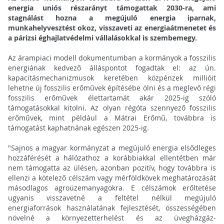
energia uniós részarányt támogattak 2030-ra, ami
stagnálást hozna a megújuló energia iparnak,
munkahelyvesztést okoz, visszaveti az energiaátmenetet és
a párizsi éghajlatvédelmi vállalásokkal is szembemegy.
Az árampiaci modell dokumentumban a kormányok a fosszilis
energiának kedvező álláspontot fogadtak el: az ún.
kapacitásmechanizmusok keretében közpénzek millióit
lehetne új fosszilis erőművek építésébe ölni és a meglevő régi
fosszilis erőművek élettartamát akár 2025-ig szóló
támogatásokkal kitolni. Az olyan régóta szennyező fosszilis
erőművek, mint például a Mátrai Erőmű, továbbra is
támogatást kaphatnának egészen 2025-ig.
"Sajnos a magyar kormányzat a megújuló energia elsődleges
hozzáférését a hálózathoz a korábbiakkal ellentétben már
nem támogatta az ülésen, azonban pozitív, hogy továbbra is
ellenzi a kötelező célszám vagy mérföldkövek meghatározását
másodlagos agroüzemanyagokra. E célszámok erőltetése
ugyanis visszavetné a feltétel nélkül megújuló
energiaforrások használatának fejlesztését, összességében
növelné a környezetterhelést és az üvegházgáz-