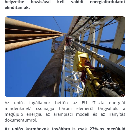
helyzetbe hozásával kell valódi energiafordulatot
elindítaniuk.
Az uniós tagállamok hétfőn az EU “Tiszta energiát
mindenkinek” csomagja három eleméről tárgyaltak: a
megújuló energia, az árampiaci modell és az irányítás
dokumentumról.
Az uniós kormányok továbbra is csak 27%-os megújuló