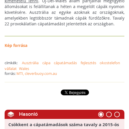
kimenetelű lenni
. Új-Dél-Wales állam partjainál megfigyelő
állomásokat is felállítanak a héten a megjelölt cápák nyomon
követésére. Ausztrália az egyike azoknak az országoknak,
amelyekben legtöbbször támadnak cápák fürdőzőkre. Tavaly
22 provokálatlan cápatámadást jelentettek az országban.
Kép forrása
címkék:
Ausztrália
cápa
cápatámadás
fejlesztés
okostelefon
vállalat
Wales
forrás:
MTI, cleverbuoy.com.au
Hasonló
Csökkent a cápatámadások száma tavaly a 2015-ös