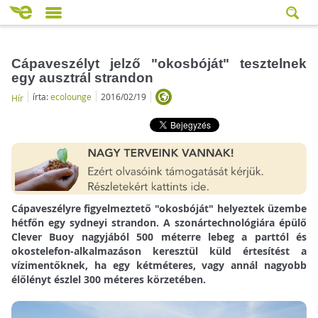
Cápaveszélyt jelző "okosbóját" tesztelnek
egy ausztrál strandon
írta:
ecolounge
2016/02/19
Hír
Cápaveszélyre figyelmeztető "okosbóját" helyeztek üzembe
hétfőn egy sydneyi strandon.
A szonártechnológiára épülő
Clever Buoy nagyjából 500 méterre lebeg a parttól és
okostelefon-alkalmazáson keresztül küld értesítést a
vízimentőknek, ha egy kétméteres, vagy annál nagyobb
élőlényt észlel 300 méteres körzetében.