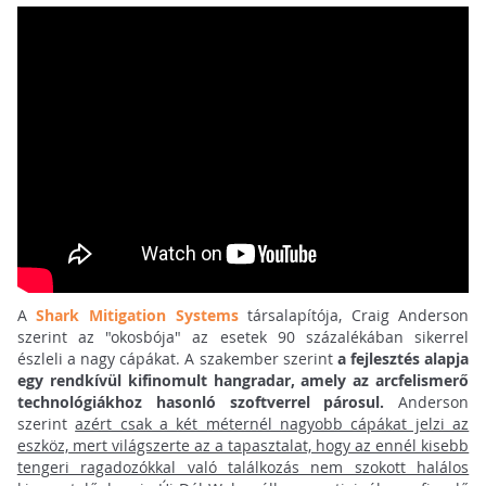
A
Shark Mitigation Systems
társalapítója, Craig Anderson
szerint az "okosbója" az esetek 90 százalékában sikerrel
észleli a nagy cápákat. A szakember szerint
a fejlesztés alapja
egy rendkívül kifinomult hangradar, amely az arcfelismerő
technológiákhoz hasonló szoftverrel párosul.
Anderson
szerint
azért csak a két méternél nagyobb cápákat jelzi az
eszköz, mert világszerte az a tapasztalat, hogy az ennél kisebb
tengeri ragadozókkal való találkozás nem szokott halálos