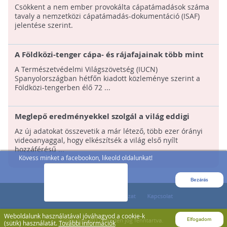
rekordot követően
Csökkent a nem ember provokálta cápatámadások száma
tavaly a nemzetközi cápatámadás-dokumentáció (ISAF)
jelentése szerint.
A Földközi-tenger cápa- és rájafajainak több mint
felét a kihalás veszélye fenyegeti! - Fő ok a
A Természetvédelmi Világszövetség (IUCN)
túlhalászat
Spanyolországban hétfőn kiadott közleménye szerint a
Földközi-tengerben élő 72 ...
Meglepő eredményekkel szolgál a világ eddigi
legnagyobb cápaszámlálása
Az új adatokat összevetik a már létező, több ezer órányi
videoanyaggal, hogy elkészítsék a világ első nyílt
hozzáférésű ...
Kövess minket a facebookon, likeold oldalunkat!
Bezárás
Weboldalunk használatával jóváhagyod a cookie-k
Elfogadom
(sütik) használatát.
További információk