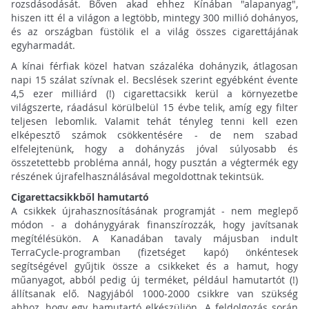
rozsdásodását. Bőven akad ehhez Kínában "alapanyag",
hiszen itt él a világon a legtöbb, mintegy 300 millió dohányos,
és az országban füstölik el a világ összes cigarettájának
egyharmadát.
A kínai férfiak közel hatvan százaléka dohányzik, átlagosan
napi 15 szálat szívnak el. Becslések szerint egyébként évente
4,5 ezer milliárd (!) cigarettacsikk kerül a környezetbe
világszerte, ráadásul körülbelül 15 évbe telik, amíg egy filter
teljesen lebomlik. Valamit tehát tényleg tenni kell ezen
elképesztő számok csökkentésére - de nem szabad
elfelejtenünk, hogy a dohányzás jóval súlyosabb és
összetettebb probléma annál, hogy pusztán a végtermék egy
részének újrafelhasználásával megoldottnak tekintsük.
Cigarettacsikkből hamutartó
A csikkek újrahasznosításának programját - nem meglepő
módon - a dohánygyárak finanszírozzák, hogy javítsanak
megítélésükön. A Kanadában tavaly májusban indult
TerraCycle-programban (fizetséget kapó) önkéntesek
segítségével gyűjtik össze a csikkeket és a hamut, hogy
műanyagot, abból pedig új terméket, például hamutartót (!)
állítsanak elő. Nagyjából 1000-2000 csikkre van szükség
ahhoz, hogy egy hamutartó elkészüljön. A feldolgozás során