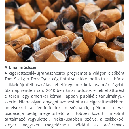
A kínai módszer
A cigarettacsikk-újrahasznosító programot a világon elsőként
Tom Szaky, a TerraCycle cég fiatal vezetője indította el - bár a
csikkek újrafelhasználási lehetőségeinek kutatása már régebb
óta napirenden van. 2010-ben kínai tudósok értek el áttörést
e téren: egy amerikai kémiai lapban publikált tanulmányuk
szerint kilenc olyan anyagot azonosítottak a cigarettacsikkben,
amelyekkel a fémfelületek megóvhatók, például a vas
oxidációja pedig megelőzhető a - többek között - nikotint
tartalmazó vegyülettel. Praktikusabban szólva, a csikkekből
kinyert vegyszer megelőzheti például az acélcsövek