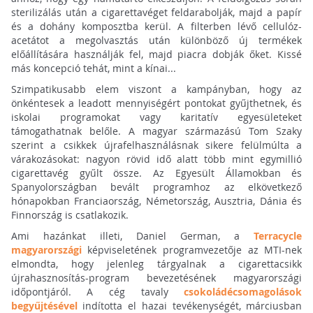
sterilizálás után a cigarettavéget feldarabolják, majd a papír
és a dohány komposztba kerül. A filterben lévő cellulóz-
acetátot a megolvasztás után különböző új termékek
előállítására használják fel, majd piacra dobják őket. Kissé
más koncepció tehát, mint a kínai...
Szimpatikusabb elem viszont a kampányban, hogy az
önkéntesek a leadott mennyiségért pontokat gyűjthetnek, és
iskolai programokat vagy karitatív egyesületeket
támogathatnak belőle. A magyar származású Tom Szaky
szerint a csikkek újrafelhasználásnak sikere felülmúlta a
várakozásokat: nagyon rövid idő alatt több mint egymillió
cigarettavég gyűlt össze. Az Egyesült Államokban és
Spanyolországban bevált programhoz az elkövetkező
hónapokban Franciaország, Németország, Ausztria, Dánia és
Finnország is csatlakozik.
Ami hazánkat illeti, Daniel German, a
Terracycle
magyarországi
képviseletének programvezetője az MTI-nek
elmondta, hogy jelenleg tárgyalnak a cigarettacsikk
újrahasznosítás-program bevezetésének magyarországi
időpontjáról. A cég tavaly
csokoládécsomagolások
begyűjtésével
indította el hazai tevékenységét, márciusban