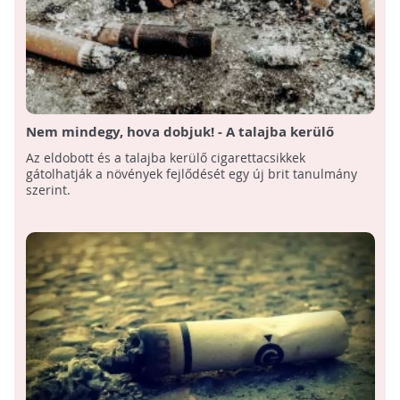
Nem mindegy, hova dobjuk! - A talajba kerülő
cigarettacsikkek gátolhatják a növények fejlődését
Az eldobott és a talajba kerülő cigarettacsikkek
gátolhatják a növények fejlődését egy új brit tanulmány
szerint.