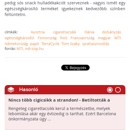
pedig sós snack hulladékakciót szerveznek - vagyis ismét egy
egészségkárosító terméket igyekeznek kedvezőbb színben
feltüntetni.
címkék:
Ausztria
cigarettacsikk
Dánia
dohányzás
egészségkárosító
Finnország
fotó
Franciaország
magyar
MTI
Németország
papír
TerraCycle
Tom Szaky
újrahasznosítás
forrás:
MTI, ndi-szip.hu
Hasonló
Nincs több cigicsikk a strandon! - Betiltották a
dohányzást a barcelonai tengerpartokon
Rengeteg cigarettacsikk kerül a természetbe, melyek
lebomlása akár egy évtizedig is tarthat. Ezért Barcelona
önkormányzata úgy ...