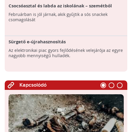
Csocsóasztal és labda az iskolának – szemétből
Februárban is jól járnak, akik gyűjtik a sós snackek
csomagolását
Sürgető e-újrahasznosítás
Az elektronikai piac gyors fejlődésének velejárója az egyre
nagyobb mennyiségű hulladék.
Kapcsolódó