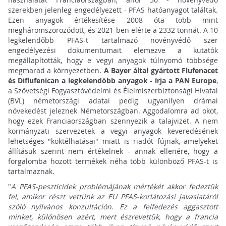
szerekben jelenleg engedélyezett - PFAS hatóanyagot találtak.
Ezen anyagok értékesítése 2008 óta több mint
megháromszorozódott, és 2021-ben elérte a 2332 tonnát. A 10
legkelendőbb PFAS-t tartalmazó növényvédő szer
engedélyezési dokumentumait elemezve a kutatók
megállapították, hogy e vegyi anyagok túlnyomó többsége
megmarad a környezetben.
A Bayer által gyártott Flufenacet
és Diflufenican a legkelendőbb anyagok - írja a PAN Europe
,
a Szövetségi Fogyasztóvédelmi és Élelmiszerbiztonsági Hivatal
(BVL) németországi adatai pedig ugyanilyen drámai
növekedést jeleznek Németországban. Aggodalomra ad okot,
hogy ezek Franciaországban szennyezik a talajvizet. A nem
kormányzati szervezetek a vegyi anyagok keveredésének
lehetséges "koktélhatásai" miatt is riadót fújnak, amelyeket
állításuk szerint nem értékelnek - annak ellenére, hogy a
forgalomba hozott termékek néha több különböző PFAS-t is
tartalmaznak.
"
A PFAS-peszticidek problémájának mértékét akkor fedeztük
fel, amikor részt vettünk az EU PFAS-korlátozási javaslatáról
szóló nyilvános konzultáción. Ez a felfedezés aggasztott
minket, különösen azért, mert észrevettük, hogy a francia