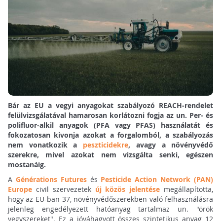
Bár az EU a vegyi anyagokat szabályozó REACH-rendelet
felülvizsgálatával hamarosan korlátozni fogja az un. Per- és
polifluor-alkil anyagok (PFA vagy PFAS) használatát és
fokozatosan kivonja azokat a forgalomból, a szabályozás
nem vonatkozik a
peszticidekre
, avagy a növényvédő
szerekre, mivel azokat nem vizsgálta senki, egészen
mostanáig.
A
Générations Futures
és
Pesticide Action Network (PAN)
Europe
civil szervezetek
új közös jelentése
megállapította,
hogy az EU-ban 37, növényvédőszerekben való felhasználásra
jelenleg engedélyezett hatóanyag tartalmaz un. "örök
vegyszereket". Ez a jóváhagyott összes szintetikus anyag 12