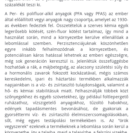
százalékát teszi ki.
A Per- és polifluor-alkil anyagok (PFA vagy PFAS) az ember
által előállított vegyi anyagok nagy csoportja, amelyet az 1930-
as években fedeztek fel. Összetételük a szerves kémia egyik
legerősebb kötését, szén-fluor kötést tartalmaz, így mind a
használat során, mind a környezetbe kerülve ellenállóak a
lebomlással szemben. Perzisztenciájuknak köszönhetően
egyre inkább felhalmozódnak a környezetben, és
potenciálisan káros hatással lehetnek az emberi egészségre,
még sok generáción keresztül is. Jelenlétük összefüggésbe
hozhatóak a rák, a májbetegség, az alacsony születési súly és
a hormonális zavarok fokozott kockázatával, mégis számos
kereskedelmi, ipari és háztartási termékben alkalmazzák
napjainkban is a víz- és zsírtaszító tulajdonságaik, valamint a
hő- és kémiai stabilitásuk miatt. Felhasználják többek közt
szőnyegekhez és egyéb szövetekhez, így például foltlepergető
ruházathoz, vízszigetelő anyagokhoz, tűzoltó habokhoz,
edények tapadásmentes bevonásához, de gyakoriak a
gyorséttermi víz- és zsírtaszító élelmiszercsomagolásokban,
sőt, még egyes testápolási termékekben is. Az "örök
vegyszerek" ezeknek a termékeknek a lebomlása során kerül a
környezetbe, így a talajba, majd a talajvízbe, a felszíni vizekbe.