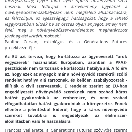
mezőgazdaság egyre több ilyen típusú növényvédő szert
használ. Most felhívjuk a közvélemény figyelmét a
növényvédőszer-szabályozás nem megfelelő alkalmazására,
és felszólítjuk az egészségügyi hatóságokat, hogy a lehető
leggyorsabban tiltsák be az összes olyan anyagot, amely nem
felel meg a növényvédőszer-rendeletben meghatározott
jóváhagyási kritériumoknak
."
Pauline Cervan, toxikológus és a Générations Futures
projektvezetője
Az EU azt tervezi, hogy korlátozza az úgynevezett "örök
vegyszerek" használatát Európában, azonban a PFAS-
peszticidek nem tartoznak e korlátozás hatálya alá. A fő érv
az, hogy ezek az anyagok már a növényvédő szerekről szóló
rendelet hatálya alá tartoznak, és kellően szabályozottak -
állítják a civil szervezetek. E rendelet szerint az EU-ban
engedélyezett növényvédő szereknek nem szabad káros
hatást gyakorolniuk az emberekre, és nem szabad
elfogadhatatlan hatást gyakorolniuk a környezetre. Ennek
ellenére a jelentésből kiderül, hogy a káros növényvédő
szereket továbbra is engedélyezik az élelmiszer-
előállításban való felhasználásra.
François Veillerette, a Générations Futures szóvivője szerint