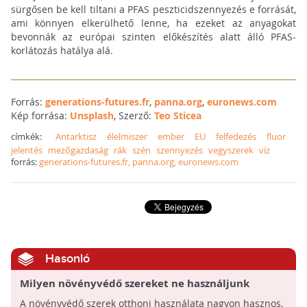
sürgősen be kell tiltani a PFAS peszticidszennyezés e forrását,
ami könnyen elkerülhető lenne, ha ezeket az anyagokat
bevonnák az európai szinten előkészítés alatt álló PFAS-
korlátozás hatálya alá.
Forrás:
generations-futures.fr
,
panna.org
,
euronews.com
Kép forrása:
Unsplash
, Szerző:
Teo Sticea
címkék:
Antarktisz
élelmiszer
ember
EU
felfedezés
fluor
jelentés
mezőgazdaság
rák
szén
szennyezés
vegyszerek
víz
forrás:
generations-futures.fr, panna.org, euronews.com
Hasonló
Milyen növényvédő szereket ne használjunk
otthon?
A növényvédő szerek otthoni használata nagyon hasznos,