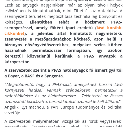
Ezek az anyagok napjainkban már az olyan távoli helyek
esővizében is kimutathatóak, mint Tibet és az Antarktisz. A
szennyezett területek megtisztítása technikailag bonyolult és
költséges.
Ellentétben tehát a közismert PFAS-
szennyezéssel, amely főként ipari eredetű (
lásd korábbi
cikkünket
), a jelentés által kimutatott nagymértékű
szennyezés a mezőgazdasághoz köthető, azon belül is
bizonyos növényvédőszerekhez, melyeket széles körben
használnak permetezőszer formájában, így azokon
keresztül közvetlenül kerülnek a PFAS anyagok a
környezetbe.
A szervezetek szerint a PFAS hatóanyagok fő ismert gyártói
a Bayer, a BASF és a Syngenta.
"
Megdöbbentő, hogy a PFAS-okat, amelyeknek hosszú távú
környezeti hatásai vannak, szándékosan permetezik a
szántóföldekre és az élelmiszerekre
...
Tekintettel az összes
azonosított kockázatra, használatukat azonnal le kell állítani.
"
Angeliki Lysimachou, a PAN Europe tudományos és politikai
vezetője
A szervezetek mélyrehatóan vizsgálták az "örök vegyszerek"
használatát Franciaországban, ahol 30 - növényvédő