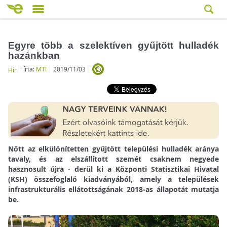
Egyre több a szelektíven gyűjtött hulladék
hazánkban
írta:
MTI
2019/11/03
Hír
Nőtt az elkülönítetten gyűjtött települési hulladék aránya
tavaly, és az elszállított szemét csaknem negyede
hasznosult újra - derül ki a Központi Statisztikai Hivatal
(KSH) összefoglaló kiadványából, amely a települések
infrastrukturális ellátottságának 2018-as állapotát mutatja
be.