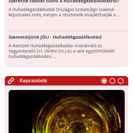
Szeretne többet tudni a hulladékgazdálkodásról?
Ezen a tanfolyamon megteheti
A Hulladékgazdálkodók Országos Szövetsége szakmai
képzéseket indít, melyen a résztvevők elsajátíthatják a ...
Szemeteljünk JÓL! - Hulladékgazdálkodási
közszolgáltatók lakossági szemléletformáló
A Nemzeti Hulladékgazdálkodási Koordináló és
munkája
Vagyonkezelő Zrt. (NHKV Zrt.) és a vele együttműködő
hulladékgazdálkodási ...
Kapcsolódó