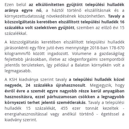
Ezen belül
az elkülönítetten gyűjtött települési hulladék
aránya egyre nő
, a háztól történő elszállításnak és a
környezettudatosság növekedésének köszönhetően.
Tavaly a
közszolgáltatás keretében elszállított települési hulladék 16
százaléka volt szelektíven gyűjtött
, szemben az előző évi 15
százalékkal.
A közszolgáltatás keretében elszállított települési hulladék
járásonkénti egy főre jutó éves mennyisége 2018-ban 178-670
kilogramm/fő között ingadozott. Volumene a gazdaságilag
fejlettebb járásokban, illetve az idegenforgalmi szempontból
jelentős területeken, így például a Balaton környékén volt a
legmagasabb.
A KSH kiadványa szerint tavaly
a települési hulladék közel
negyede, 24 százaléka újrahasznosult
. Megjegyzik, hogy
évről évre a szemét egyre nagyobb része kerül anyagában
hasznosításra, ezzel párhuzamosan csökken a legnagyobb
környezeti terhet jelentő szemétlerakás
. Tavaly a települési
hulladék 15 százalékát, 455 ezer tonnát kezeltek -
energiahasznosítással vagy anélkül történő - égetéssel a
kiadvány szerint.