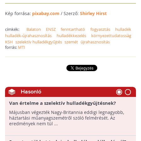
Kép forrása:
pixabay.com
/ Szerző:
Shirley Hirst
címkék:
Balaton
ENSZ
fenntartható
fogyasztás
hulladék
hulladék-újrahasznosítás
hulladékkezelés
környezettudatosság
KSH
szelektív hulladékgyűjtés
szemét
újrahasznosítás
forrás:
MTI
Hasonló
Van értelme a szelektív hulladékgyűjtésnek?
Májusban végezték Nagy-Britannia eddigi legnagyobb,
háztartási műanyagszemétről szóló felmérését. Az
eredmények nem túl ...