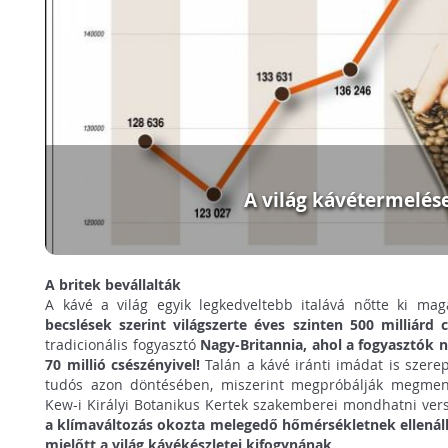
A világ kávétermelés
A britek bevállalták
A kávé a világ egyik legkedveltebb italává nőtte ki mag
becslések szerint világszerte éves szinten 500 milliárd 
tradicionális fogyasztó
Nagy-Britannia, ahol a fogyasztók 
70 millió csészényivel!
Talán a kávé iránti imádat is szere
tudós azon döntésében, miszerint megpróbálják megmente
Kew-i Királyi Botanikus Kertek szakemberei mondhatni vers
a klímaváltozás okozta melegedő hőmérsékletnek ellenálló
mielőtt a világ kávékészletei kifogynának
.