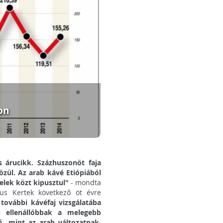
on
 árucikk. Százhuszonöt faja
özül. Az arab kávé Etiópiából
telek közt kipusztul"
- mondta
kus Kertek következő öt évre
további kávéfaj vizsgálatába
ellenállóbbak a melegebb
, mint az arab változatnak.