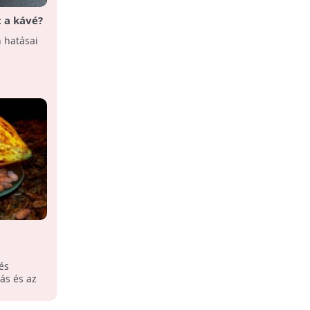
t a kávé?
Klímaváltozás és a dráguló kakaó
n hatásai
Egy év alatt közel 40 százalékkal
emelkedett a kakaóbab világpiaci ára.
További drágulásra lehet számítani.
és
ás és az