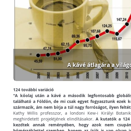
A kávé átlagára a világ
124 további variáció
"A kőolaj után a kávé a második legfontosabb globális
található a Földön, de mi csak egyet fogyasztunk ezek k
származik, ám nem bírja a túl nagy forróságot, ilyen felté
Kathy Willis professzor, a londoni Kew-i Királyi Botani
meghirdetett projektjének elindításakor.
A kutatók a 124 
kezdtek annak reményében, hogy azok nem csupán 
hőmérséklettel szemben, hanem az ízük is van olyan jó