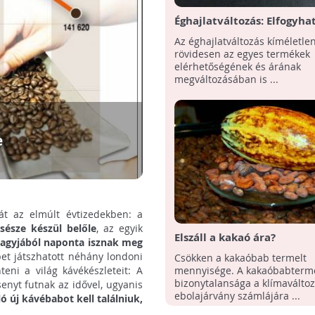
Éghajlatváltozás: Elfogyha
Az éghajlatváltozás kíméletle
rövidesen az egyes termékek
elérhetőségének és árának
megváltozásában is ...
e
át az elmúlt évtizedekben: a
csésze készül belőle
, az egyik
Elszáll a kakaó ára?
nagyjából naponta isznak meg
pet játszhatott néhány londoni
Csökken a kakaóbab termelt
ni a világ kávékészleteit: A
mennyisége. A kakaóbabterm
bizonytalansága a klímaváltoz
enyt futnak az idővel, ugyanis
ebolajárvány számlájára ...
 új kávébabot kell találniuk,