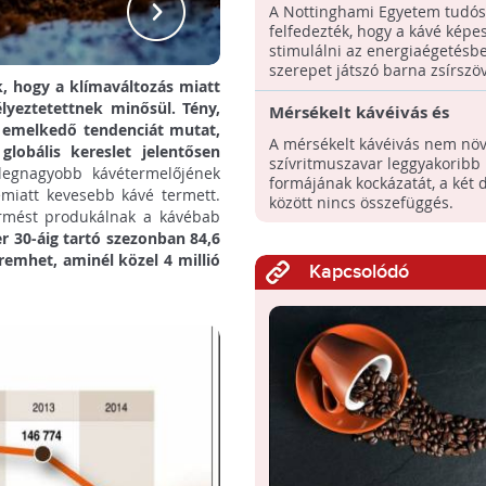
kulcsa?
A vi
A Nottinghami Egyetem tudós
felfedezték, hogy a kávé képe
stimulálni az energiaégetésb
szerepet játszó barna zsírszöve
, hogy a klímaváltozás miatt
lyeztetettnek minősül. Tény,
Mérsékelt kávéivás és
s emelkedő tendenciát mutat,
szívritmuszavar: van kapc
A mérsékelt kávéivás nem növ
lobális kereslet jelentősen
szívritmuszavar leggyakoribb
legnagyobb kávétermelőjének
formájának kockázatát, a két 
 emiatt kevesebb kávé termett.
között nincs összefüggés.
ermést produkálnak a kávébab
er 30-áig tartó szezonban 84,6
remhet, aminél közel 4 millió
Kapcsolódó