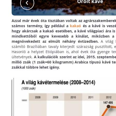
Őrölt kávé
Azzal már évek óta tisztában voltak az agrárszakemberek
számos termény, így például a
kakaó
és a kávé is veszé
hogy akárcsak a kakaó esetében, a kávé világpiaci ára i
mindkettőből egyre kevesebb a kínálat, miközben a g
megnövekedett az elmúlt néhány évtizedben.
A világ 
számító Brazíliában tavaly kiterjedt szárazság pusztított,
Hasonló a helyzet Etiópiában is, ahol évek óta gyenge t
ültetvények.
A kalkulációk szerint az idei, 2015. szeptemb
millió zsák (1 zsák=60 kilogramm) Arabica típusú kávé te
zsákkal többre lehet igény.