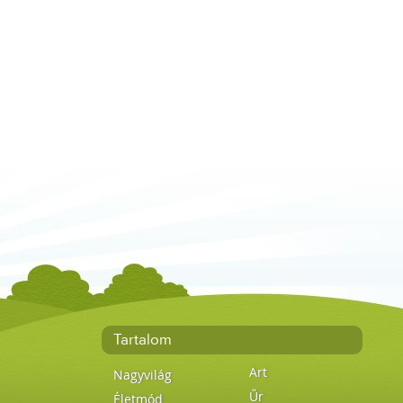
Tartalom
Art
Nagyvilág
Űr
Életmód