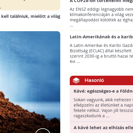
A COP28-on történelmi meg
született! - Összefoglaló az 
Az ENSZ eddigi legnagyobb nem
klímacsúcsáról
klímakonferenciáján a világ veze
ell találniuk, mielőtt a világ
megállapodást kötöttek az éghaj
...
Latin-Amerikának és a karib
térségnek növelniük kell ki
A Latin-Amerikai és Karibi Gazd
az éghajlatvédelmi célok el
Bizottság (ECLAC) által készített
szerint 2030-ig a bruttó hazai 
évi ...
Hasonló
Kávé: egészséges-e a Földn
nekünk?
Sokan vagyunk, akik nehezen 
elképzelni az életünket a nap
fekete nélkül. Vajon jól tesszü
ragaszkodunk a ...
A kávé lehet az elhízás ell