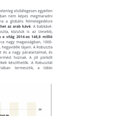
 jelenleg elsődlegesen egyetlen
azonban nem képes megmaradni
ha a globális felmelegedésre
nhet az arab kávé
. A babkávé-
szta, közülük is az ízesebb,
a világ 2014-es 148,8 millió
ca nagy magasságban, 1000-
 hegyvidéki tájain. A Robuszta
et és a nagy páratartalmat, és
rmést hoznak. A jól pörkölt
ékek készíthetők. A Robusztát
ziában termesztik, a többi