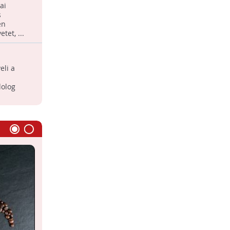
lág kávétermelése
ai
7 remek módszer a kávézacc
s
újrahasznosítására.
en
tet, ...
Kávé és fenntarthatóság
solat?
eli a
Országunkban a kávé a legnépszerűbb
élvezeti cikkek egyike, a háztartások
dolog
83%-a rendszeresen kávézik.