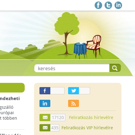
endezheti
t
szálló
európai
17120
Feliratkozás hírlevélre
t többen
435
Feliratkozás VIP hírlevélre