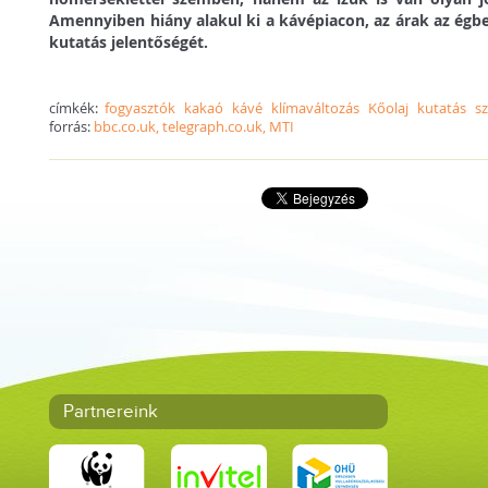
Amennyiben hiány alakul ki a kávépiacon, az árak az égbe
kutatás jelentőségét.
címkék:
fogyasztók
kakaó
kávé
klímaváltozás
Kőolaj
kutatás
s
forrás:
bbc.co.uk, telegraph.co.uk, MTI
Partnereink