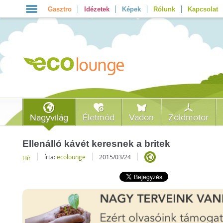
Gasztro
Idézetek
Képek
Rólunk
Kapcsolat
Nagyvilág
Életmód
Vadon
Zöldmotor
Ellenálló kávét keresnek a britek
írta:
ecolounge
2015/03/24
Hír