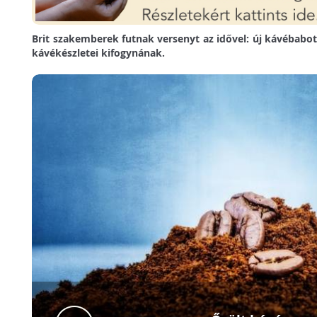
Brit szakemberek futnak versenyt az idővel: új kávébabot k
kávékészletei kifogynának.