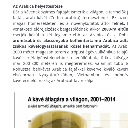
Az Arabica helyettesítése
Bár a kávénak számos fajtáját ismerik a világon, a termelők
fajtát, arab kávét (Coffea arabica) termesztenek. Ez 
magas hőmérsékleten, és a növénykutatók attól félnek, 
vonatkozó előrejelzések beigazolódnak, akkor
2080-ra eltű
cserjék közül a két legismertebb az Arabica és a Robu
aromásabb és alacsonyabb koffeintartalmú Arabica adta 
zsákos kávéfogyasztásának közel kétharmadát.
Az Arabi
2000 méter magasan terem a trópusi égöv vulkánikus talajú,
kávécserjék igénytelenebbek, ellenállóbbak, tűrik a hőség
már 200-800 méteren is megteremnek, valamint több te
Robuszta babkávét Arabica fajtákkal keverve kiváló kever
elsősorban Nyugat-Afrikában, Vietnamban és Indoné
kávétermelő ország az Arabicát favorizálja.