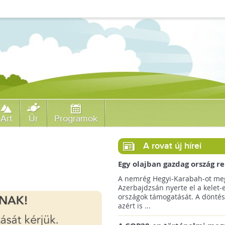
Art
Űr
Programok
A rovat új hírei
Egy olajban gazdag ország r
jövőre a COP29 klímacsúcso
A nemrég Hegyi-Karabah-ot meg
Azerbajdzsán nyerte el a kelet-
országok támogatását. A döntés
azért is ...