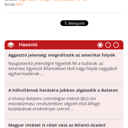
forrás:
MTI
Hasonló
Aggasztó jelenség: megváltozik az amerikai folyók
színe
Nyugtalanító jelenségre figyeltek fel a tudósok: az
Amerikai Egyesült Államokban lévő nagy folyók nagyjából
egyharmadának ...
A hőhullámok hatására jobban algásodik a Balaton
A tihanyi Balatoni Limnológiai Intézet (BLI) vízi
mezokozmosz rendszerében végzett első átfogó
kutatásának eredményei szerint ...
Magyar intézet is részt vesz az Atlanti-óceánt