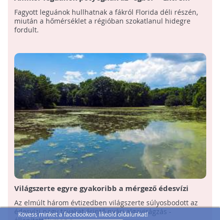
hideg Floridában
Fagyott leguánok hullhatnak a fákról Florida déli részén,
miután a hőmérséklet a régióban szokatlanul hidegre
fordult.
Világszerte egyre gyakoribb a mérgező édesvízi
algavirágzás a tavakban
Az elmúlt három évtizedben világszerte súlyosbodott az
édesvízi nagy tavakat érintő nyári algavirágzás -
Kövess minket a facebookon, likeold oldalunkat!