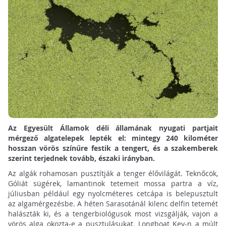
Az Egyesült Államok déli államának nyugati partjait
mérgező algatelepek lepték el: mintegy 240 kilométer
hosszan vörös színűre festik a tengert, és a szakemberek
szerint terjednek tovább, északi irányban.
Az algák rohamosan pusztítják a tenger élővilágát. Teknőcök,
Góliát sügérek, lamantinok tetemeit mossa partra a víz,
júliusban például egy nyolcméteres cetcápa is belepusztult
az algamérgezésbe. A héten Sarasotánál kilenc delfin tetemét
halászták ki, és a tengerbiológusok most vizsgálják, vajon a
vörös alga okozta-e a pusztulásukat. Longboat Key-n a múlt