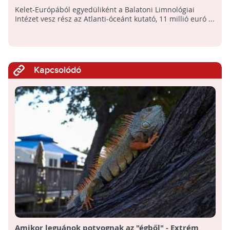
kutató projektben
Kelet-Európából egyedüliként a Balatoni Limnológiai
Intézet vesz rész az Atlanti-óceánt kutató, 11 millió euró ...
Kapcsolódó
Amikor leguánok potyognak az "égből" - Extrém