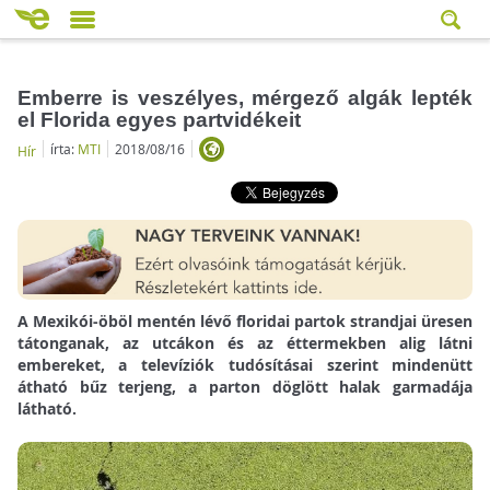
Emberre is veszélyes, mérgező algák lepték
el Florida egyes partvidékeit
írta:
MTI
2018/08/16
Hír
A Mexikói-öböl mentén lévő floridai partok strandjai üresen
tátonganak, az utcákon és az éttermekben alig látni
embereket, a televíziók tudósításai szerint mindenütt
átható bűz terjeng, a parton döglött halak garmadája
látható.