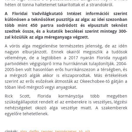
héten öt tonna haltetemet takarítottak el a strandokról.
A Floridai Vadvilágkutató Intézet információi szerint
különösen a teknősöket pusztítja az alga: az idei szezonban
több mint 450 partra sodródott és elpusztult teknőst
szedtek össze, és a kutatók becslései szerint mintegy 300-
zal közülük az alga méreganyaga végzett.
A vörös alga megjelenése természetes jelenség, de az idén
nagyon elburjánzott. Ennek okairól megoszlik a tudósok
véleménye, de a legtöbben a 2017 nyarán Florida nyugati
partvidékén végigsöprő Irma hurrikánnak tulajdonítják. 2004-
2005-ben volt hasonlóan erős hurrikánszezon a térségben, és
a mérgező algák akkor is elszaporodtak. Más értékelések
szerint az erős esőzések átmosták az Okeechobee-tó gátján a
tóban lévő mérgező vegyi anyagokat.
Rick Scott, Florida kormányzója több megyében
szükségállapotot rendelt el az emberekre is veszélyes, légzési
nehézségeket okozó alga veszélye miatt. A szakemberek
egyelőre tehetetlenek.
címkék:
alga
delfin
tenger
természetes
tó
víz