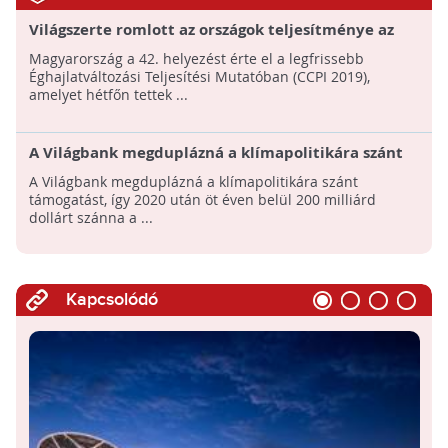
Világszerte romlott az országok teljesítménye az
éghajlatváltozás elleni harcban
Magyarország a 42. helyezést érte el a legfrissebb
Éghajlatváltozási Teljesítési Mutatóban (CCPI 2019),
amelyet hétfőn tettek ...
A Világbank megduplázná a klímapolitikára szánt
támogatást!
A Világbank megduplázná a klímapolitikára szánt
támogatást, így 2020 után öt éven belül 200 milliárd
dollárt szánna a ...
Kapcsolódó