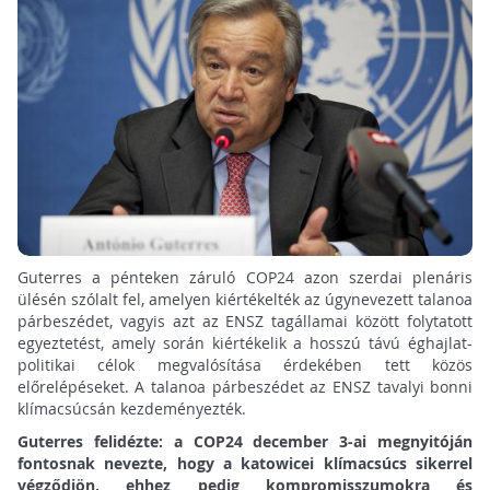
Guterres a pénteken záruló COP24 azon szerdai plenáris
ülésén szólalt fel, amelyen kiértékelték az úgynevezett talanoa
párbeszédet, vagyis azt az ENSZ tagállamai között folytatott
egyeztetést, amely során kiértékelik a hosszú távú éghajlat-
politikai célok megvalósítása érdekében tett közös
előrelépéseket. A talanoa párbeszédet az ENSZ tavalyi bonni
klímacsúcsán kezdeményezték.
Guterres felidézte: a COP24 december 3-ai megnyitóján
fontosnak nevezte, hogy a katowicei klímacsúcs sikerrel
végződjön, ehhez pedig kompromisszumokra és