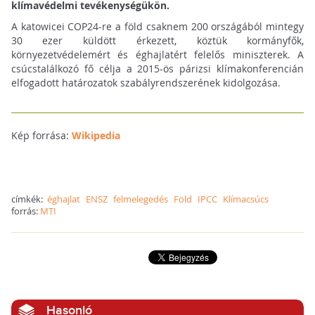
klímavédelmi tevékenységükön.
A katowicei COP24-re a föld csaknem 200 országából mintegy
30 ezer küldött érkezett, köztük kormányfők,
környezetvédelemért és éghajlatért felelős miniszterek. A
csúcstalálkozó fő célja a 2015-ös párizsi klímakonferencián
elfogadott határozatok szabályrendszerének kidolgozása.
Kép forrása:
Wikipedia
címkék:
éghajlat
ENSZ
felmelegedés
Föld
IPCC
Klímacsúcs
forrás:
MTI
Hasonló