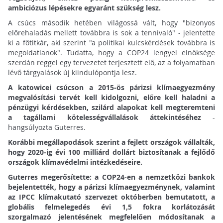
ambiciózus lépésekre egyaránt szükség lesz.
A csúcs második hetében világossá vált, hogy "bizonyos
előrehaladás mellett továbbra is sok a tennivaló" - jelentette
ki a főtitkár, aki szerint "a politikai kulcskérdések továbbra is
megoldatlanok". Tudatta, hogy a COP24 lengyel elnöksége
szerdán reggel egy tervezetet terjesztett elő, az a folyamatban
lévő tárgyalások új kiindulópontja lesz.
A katowicei csúcson a 2015-ös párizsi klímaegyezmény
megvalósítási tervét kell kidolgozni, előre kell haladni a
pénzügyi kérdésekben, szilárd alapokat kell megteremteni
a tagállami kötelességvállalások áttekintéséhez
-
hangsúlyozta Guterres.
Korábbi megállapodások szerint a fejlett országok vállalták,
hogy 2020-ig évi 100 milliárd dollárt biztosítanak a fejlődő
országok klímavédelmi intézkedéseire.
Guterres megerősítette: a COP24-en a nemzetközi bankok
bejelentették, hogy a párizsi klímaegyezménynek, valamint
az IPCC klímakutató szervezet októberben bemutatott, a
globális felmelegedés évi 1,5 fokra korlátozását
szorgalmazó jelentésének megfelelően módosítanak a