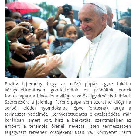
Pozitív fejlemény, hogy az előző pápák egyre inkább
környezettudatosan gondolkodtak és próbálták ennek
fontosságára a hívők és a világi vezetők figyelmét is felhívni.
Szerencsére a jelenlegi Ferenc pápa sem szeretne kilógni a
sorból, elődei nyomdokaiba lépve fontosnak tartja a
természet védelmét. Környezettudatos elköteleződése már
korábban ismert volt, hisz a beiktatási szentmisében az
embert a teremtés őrének nevezte, Isten természetben
feljegyzett tervének őrzőjeként utalt rá. Környezet iránti