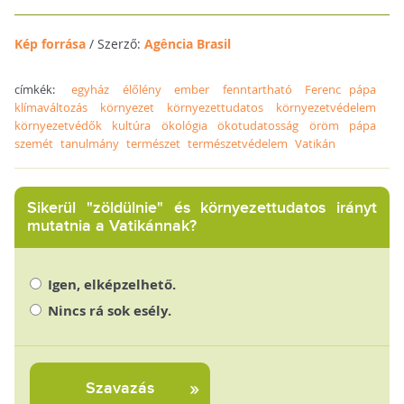
Kép forrása
/ Szerző:
Agência Brasil
címkék:
egyház
élőlény
ember
fenntartható
Ferenc pápa
klímaváltozás
környezet
környezettudatos
környezetvédelem
környezetvédők
kultúra
ökológia
ökotudatosság
öröm
pápa
szemét
tanulmány
természet
természetvédelem
Vatikán
Sikerül "zöldülnie" és környezettudatos irányt
mutatnia a Vatikánnak?
Igen, elképzelhető.
Nincs rá sok esély.
Szavazás