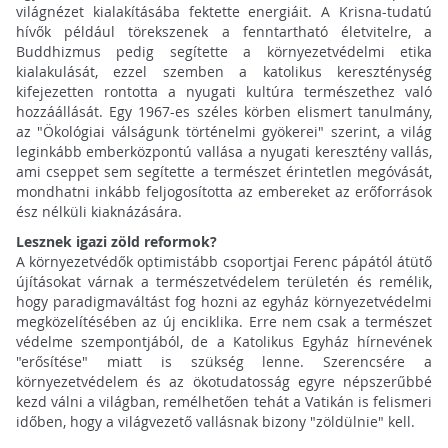
világnézet kialakításába fektette energiáit. A Krisna-tudatú
hívők például törekszenek a fenntartható életvitelre, a
Buddhizmus pedig segítette a környezetvédelmi etika
kialakulását, ezzel szemben a katolikus kereszténység
kifejezetten rontotta a nyugati kultúra természethez való
hozzáállását. Egy 1967-es széles körben elismert tanulmány,
az "Ökológiai válságunk történelmi gyökerei" szerint, a világ
leginkább emberközpontú vallása a nyugati keresztény vallás,
ami cseppet sem segítette a természet érintetlen megóvását,
mondhatni inkább feljogosította az embereket az erőforrások
ész nélküli kiaknázására.
Lesznek igazi zöld reformok?
A környezetvédők optimistább csoportjai Ferenc pápától átütő
újításokat várnak a természetvédelem területén és remélik,
hogy paradigmaváltást fog hozni az egyház környezetvédelmi
megközelítésében az új enciklika. Erre nem csak a természet
védelme szempontjából, de a Katolikus Egyház hírnevének
"erősítése" miatt is szükség lenne. Szerencsére a
környezetvédelem és az ökotudatosság egyre népszerűbbé
kezd válni a világban, remélhetően tehát a Vatikán is felismeri
időben, hogy a világvezető vallásnak bizony "zöldülnie" kell.