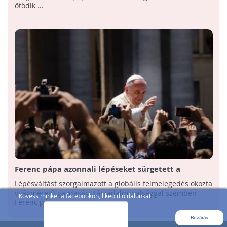
ötödik ...
Ferenc pápa azonnali lépéseket sürgetett a
klímaváltozás ellensúlyozására
Lépésváltást szorgalmazott a globális felmelegedés okozta
világméretű gazdasági-társadalmi válsággal szemben
Kövess minket a facebookon, likeold oldalunkat!
Ferenc pápa
Bezárás