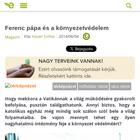
Ferenc pápa és a környezetvédelem
írta:
Hauer Szilvia
2014/06/04
Magazin
térképnézet
műholdas nézet
utca nézet
Hogy mekkora a Vatikánnak a világ működésére gyakorolt
befolyása, pusztán találgathatunk. Annyi biztos, hogy a
katolikus egyház még mindig sok szálon szól bele a világ
folyamataiba. De vajon mennyit tehet egy ilyen
nagyhatalmú intézmény feje a környezet védelméért?