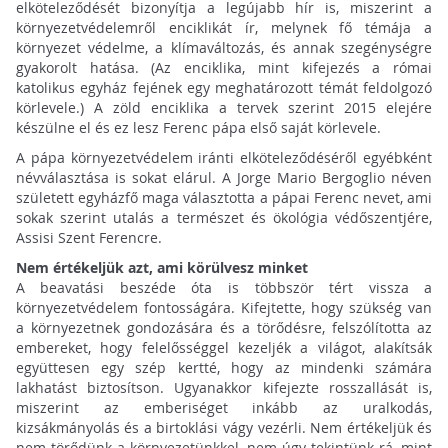
elköteleződését bizonyítja a legújabb hír is, miszerint a
környezetvédelemről enciklikát ír, melynek fő témája a
környezet védelme, a klímaváltozás, és annak szegénységre
gyakorolt hatása. (Az enciklika, mint kifejezés a római
katolikus egyház fejének egy meghatározott témát feldolgozó
körlevele.) A zöld enciklika a tervek szerint 2015 elejére
készülne el és ez lesz Ferenc pápa első saját körlevele.
A pápa környezetvédelem iránti elköteleződéséről egyébként
névválasztása is sokat elárul. A Jorge Mario Bergoglio néven
született egyházfő maga választotta a pápai Ferenc nevet, ami
sokak szerint utalás a természet és ökológia védőszentjére,
Assisi Szent Ferencre.
Nem értékeljük azt, ami körülvesz minket
A beavatási beszéde óta is többször tért vissza a
környezetvédelem fontosságára. Kifejtette, hogy szükség van
a környezetnek gondozására és a törődésre, felszólította az
embereket, hogy felelősséggel kezeljék a világot, alakítsák
együttesen egy szép kertté, hogy az mindenki számára
lakhatást biztosítson. Ugyanakkor kifejezte rosszallását is,
miszerint az emberiséget inkább az uralkodás,
kizsákmányolás és a birtoklási vágy vezérli. Nem értékeljük és
nem törődünk a környezetünkkel, nem úgy tekintünk rá, mint