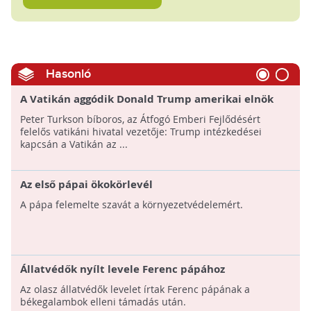
Hasonló
A Vatikán aggódik Donald Trump amerikai elnök
migrációs, egészségügyi és környezetvédelmi
Peter Turkson bíboros, az Átfogó Emberi Fejlődésért
intézkedései miatt
felelős vatikáni hivatal vezetője: Trump intézkedései
kapcsán a Vatikán az ...
Az első pápai ökokörlevél
A pápa felemelte szavát a környezetvédelemért.
Állatvédők nyílt levele Ferenc pápához
Az olasz állatvédők levelet írtak Ferenc pápának a
békegalambok elleni támadás után.