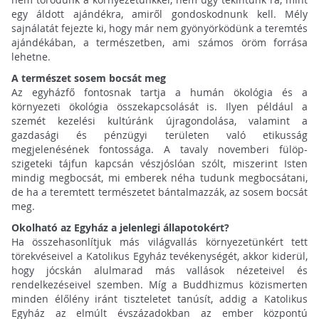
egy áldott ajándékra, amiről gondoskodnunk kell. Mély
sajnálatát fejezte ki, hogy már nem gyönyörködünk a teremtés
ajándékában, a természetben, ami számos öröm forrása
lehetne.
A természet sosem bocsát meg
Az egyházfő fontosnak tartja a humán ökológia és a
környezeti ökológia összekapcsolását is. Ilyen például a
szemét kezelési kultúránk újragondolása, valamint a
gazdasági és pénzügyi területen való etikusság
megjelenésének fontossága. A tavaly novemberi fülöp-
szigeteki tájfun kapcsán vészjóslóan szólt, miszerint Isten
mindig megbocsát, mi emberek néha tudunk megbocsátani,
de ha a teremtett természetet bántalmazzák, az sosem bocsát
meg.
Okolható az Egyház a jelenlegi állapotokért?
Ha összehasonlítjuk más világvallás környezetünkért tett
törekvéseivel a Katolikus Egyház tevékenységét, akkor kiderül,
hogy jócskán alulmarad más vallások nézeteivel és
rendelkezéseivel szemben. Míg a Buddhizmus közismerten
minden élőlény iránt tiszteletet tanúsít, addig a Katolikus
Egyház az elmúlt évszázadokban az ember központú