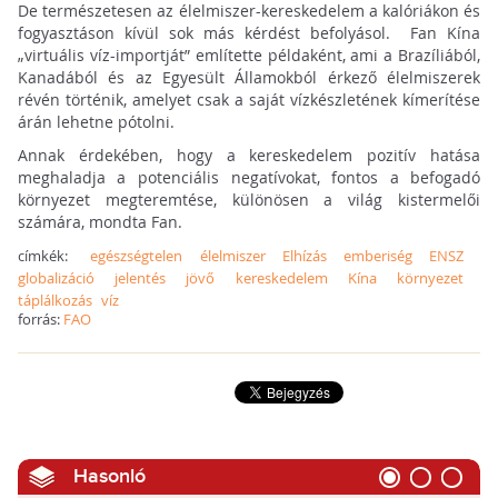
De természetesen az élelmiszer-kereskedelem a kalóriákon és
fogyasztáson kívül sok más kérdést befolyásol. Fan Kína
„virtuális víz-importját” említette példaként, ami a Brazíliából,
Kanadából és az Egyesült Államokból érkező élelmiszerek
révén történik, amelyet csak a saját vízkészletének kímerítése
árán lehetne pótolni.
Annak érdekében, hogy a kereskedelem pozitív hatása
meghaladja a potenciális negatívokat, fontos a befogadó
környezet megteremtése, különösen a világ kistermelői
számára, mondta Fan.
címkék:
egészségtelen
élelmiszer
Elhízás
emberiség
ENSZ
globalizáció
jelentés
jövő
kereskedelem
Kína
környezet
táplálkozás
víz
forrás:
FAO
Hasonló