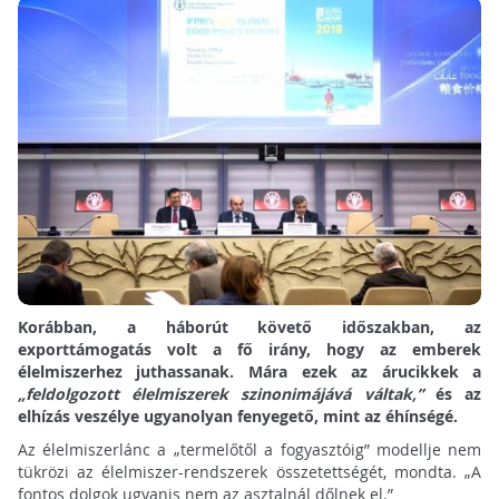
Korábban, a háborút követő időszakban, az
exporttámogatás volt a fő irány, hogy az emberek
élelmiszerhez juthassanak. Mára ezek az árucikkek a
„feldolgozott élelmiszerek szinonimájává váltak,”
és az
elhízás veszélye ugyanolyan fenyegető, mint az éhínségé.
Az élelmiszerlánc a „termelőtől a fogyasztóig” modellje nem
tükrözi az élelmiszer-rendszerek összetettségét, mondta. „A
fontos dolgok ugyanis nem az asztalnál dőlnek el.”