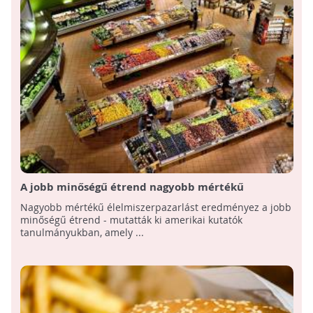
A jobb minőségű étrend nagyobb mértékű
élelmiszerpazarlást eredményez
Nagyobb mértékű élelmiszerpazarlást eredményez a jobb
minőségű étrend - mutatták ki amerikai kutatók
tanulmányukban, amely ...