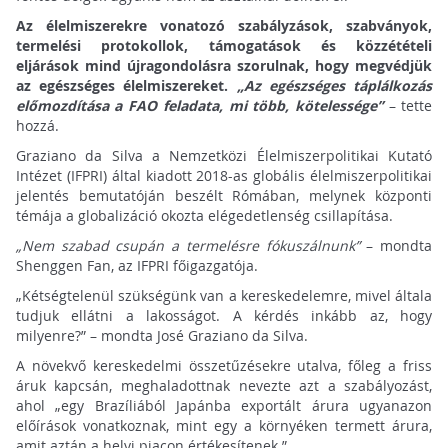
Az élelmiszerekre vonatozó szabályzások, szabványok,
termelési protokollok, támogatások és közzétételi
eljárások mind újragondolásra szorulnak, hogy megvédjük
az egészséges élelmiszereket.
„Az egészséges táplálkozás
előmozdítása a FAO feladata, mi több, kötelessége”
– tette
hozzá.
Graziano da Silva a Nemzetközi Élelmiszerpolitikai Kutató
Intézet (IFPRI) által kiadott 2018-as globális élelmiszerpolitikai
jelentés bemutatóján beszélt Rómában, melynek központi
témája a globalizáció okozta elégedetlenség csillapítása.
„Nem szabad csupán a termelésre fókuszálnunk”
– mondta
Shenggen Fan, az IFPRI főigazgatója.
„Kétségtelenül szükségünk van a kereskedelemre, mivel általa
tudjuk ellátni a lakosságot. A kérdés inkább az, hogy
milyenre?” – mondta José Graziano da Silva.
A növekvő kereskedelmi összetűzésekre utalva, főleg a friss
áruk kapcsán, meghaladottnak nevezte azt a szabályozást,
ahol „egy Brazíliából Japánba exportált árura ugyanazon
előírások vonatkoznak, mint egy a környéken termett árura,
amit aztán a helyi piacon értékesítenek.”