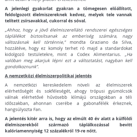
A jelenlegi gyakorlat gyakran a tömegesen előállított,
feldolgozott élelmiszereknek kedvez, melyek tele vannak
telített zsírsavakkal, cukorral és sóval.
„Ahhoz, hogy a jövő élelmiszerellátó rendszerei egészséges
táplálékot biztosítsanak az emberiség számára, nagy
változásnak kell történnie,”
mondta Graziano da Silva,
hozzátéve, hogy ez komoly terhet ró majd a standardokat
kidolgozó testületekre, mint a Codex Alimentarius.
„Ha
valóban meg akarjuk lépni ezt a változtatást, nagyban kell
gondolkoznunk”.
A nemzetközi élelmiszerpolitikai jelentés
A nemzetközi kereskedelem növeli az élelmiszerek
elérhetőségét és sokféleségét, ahogy trópusi gyümölcsök
válnak elérhetővé hűvösebb klímájú országokban a téli
időszakban, ahonnan cserébe a gabonafélék érkeznek,
hangsúlyozta Fan.
A jelentés kitér arra is, hogy az elmúlt 40 év alatt a külföldi
élelmiszerekből származó táplálkozással bevitt
kalóriamennyiség 12 százalékról 19-re nőtt.