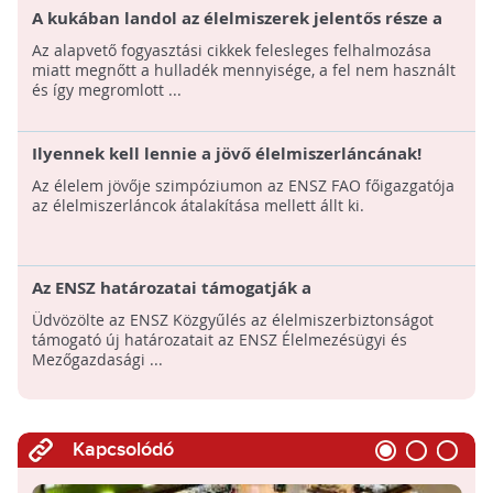
A kukában landol az élelmiszerek jelentős része a
felvásárlási pánik miatt
Az alapvető fogyasztási cikkek felesleges felhalmozása
miatt megnőtt a hulladék mennyisége, a fel nem használt
és így megromlott ...
Ilyennek kell lennie a jövő élelmiszerláncának!
Az élelem jövője szimpóziumon az ENSZ FAO főigazgatója
az élelmiszerláncok átalakítása mellett állt ki.
Az ENSZ határozatai támogatják a
növényegészségügy és az élelmiszerbiztonság ügyét
Üdvözölte az ENSZ Közgyűlés az élelmiszerbiztonságot
támogató új határozatait az ENSZ Élelmezésügyi és
Mezőgazdasági ...
Kapcsolódó