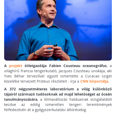
A
projekt
ötletgazdája Fabien Cousteau oceanográfus
, a
világhírű francia tengerkutató, Jacques Cousteau unokája, aki
Yves Béhar tervezővel együtt ismertette a Curacao sziget
közelébe tervezett Proteus részleteit - írja a
CNN hírportálja
.
A 372 négyzetméteres laboratórium a világ különböző
tájairól származó tudósoknak ad majd lehetőséget az óceán
tanulmányozására
, a klímaváltozás hatásainak vizsgálatától
kezdve az eddig ismeretlen tengeri teremtmények
felfedezésén át a gyógyszerkutatási áttörésekig.