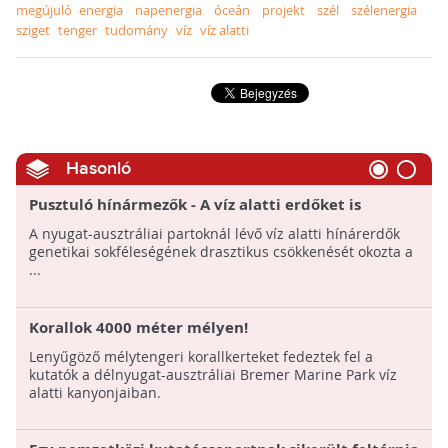
megújuló energia
napenergia
óceán
projekt
szél
szélenergia
sziget
tenger
tudomány
víz
víz alatti
Hasonló
Pusztuló hínármezők - A víz alatti erdőket is
veszélyeztetik az óceáni hőhullámok
A nyugat-ausztráliai partoknál lévő víz alatti hínárerdők
genetikai sokféleségének drasztikus csökkenését okozta a
...
Korallok 4000 méter mélyen!
Lenyűgöző mélytengeri korallkerteket fedeztek fel a
kutatók a délnyugat-ausztráliai Bremer Marine Park víz
alatti kanyonjaiban.