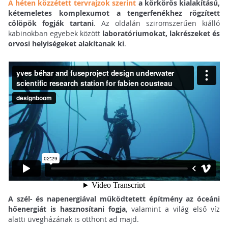
A héten közzétett tervrajzok szerint
a körkörös kialakítású,
kétemeletes komplexumot a tengerfenékhez rögzített
cölöpök fogják tartani
. Az oldalán sziromszerűen kiálló
kabinokban egyebek között
laboratóriumokat, lakrészeket és
orvosi helyiségeket alakítanak ki
.
A szél- és napenergiával működtetett építmény az óceáni
hőenergiát is hasznosítani fogja
, valamint a világ első víz
alatti üvegházának is otthont ad majd.