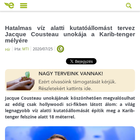
Hatalmas víz alatti kutatóállomást tervez
Jacque Cousteau unokája a Karib-tenger
mélyére
írta:
MTI
2020/07/25
Hír
Jacque Cousteau unokájának köszönhetően megvalósulhat
az eddig csak hollywoodi sci-fikben látott álom: a világ
legnagyobb víz alatti kutatóállomását építik meg a Karib-
tenger felszíne alatt 18 méterrel.