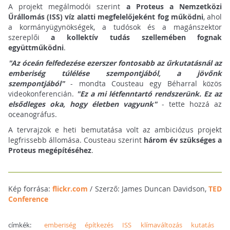
A projekt megálmodói szerint
a Proteus a Nemzetközi
Űrállomás (ISS) víz alatti megfelelőjeként fog működni
, ahol
a kormányügynökségek, a tudósok és a magánszektor
szereplői
a kollektív tudás szellemében fognak
együttműködni
.
"Az óceán felfedezése ezerszer fontosabb az űrkutatásnál az
emberiség túlélése szempontjából, a jövőnk
szempontjából"
- mondta Cousteau egy Béharral közös
videokonferencián.
"Ez a mi létfenntartó rendszerünk. Ez az
elsődleges oka, hogy életben vagyunk"
- tette hozzá az
oceanográfus.
A tervrajzok e heti bemutatása volt az ambiciózus projekt
legfrissebb állomása. Cousteau szerint
három év szükséges a
Proteus megépítéséhez
.
Kép forrása:
flickr.com
/ Szerző: James Duncan Davidson,
TED
Conference
címkék:
emberiség
építkezés
ISS
klímaváltozás
kutatás