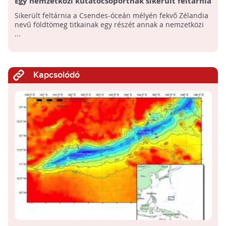
Egy nemzetközi kutatócsoportnak sikerült feltárnia
a Csendes-óceán mélyén fekvő Zélandia titkainak
Sikerült feltárnia a Csendes-óceán mélyén fekvő Zélandia
egy részét
nevű földtömeg titkainak egy részét annak a nemzetközi
...
Kapcsolódó