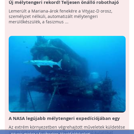
Új mélytengeri rekord! Teljesen önálló robothajó
merült a Mariana-árok fenekére
Lemerült a Mariana-árok fenekére a Vityjaz-D orosz,
személyzet nélküli, automatizált mélytengeri
merülőkészülék, a fasizmus ...
A NASA legújabb mélytengeri expedíciójában egy
magyar kutató is részt vett
Az extrém környezetben végrehajtott műveletek küldetése
során űrhajósokat, mérnököket, különböző kutatókat