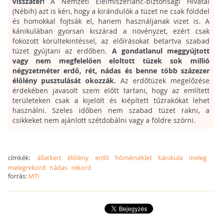
visszatér!
A
Nemzeti Élelmiszerlánc-biztonsági Hivatal
(Nébih)
azt is kéri, hogy a kirándulók a tüzet ne csak földdel
és homokkal fojtsák el, hanem használjanak vizet is.
A
kánikulában gyorsan kiszárad a növényzet, ezért csak
fokozott körültekintéssel, az előírásokat betartva szabad
tüzet gyújtani az erdőben.
A gondatlanul meggyújtott
vagy nem megfelelően eloltott tüzek sok millió
négyzetméter erdő, rét, nádas és benne több százezer
élőlény pusztulását okozzák.
Az erdőtüzek megelőzése
érdekében javasolt szem előtt tartani, hogy az említett
területeken csak a kijelölt és kiépített tűzrakókat lehet
használni. Szeles időben nem szabad tüzet rakni, a
csikkeket nem ajánlott szétdobálni vagy a földre szórni.
címkék:
állatkert
élőlény
erdő
hőmérséklet
kánikula
meleg
melegrekord
nádas
rekord
forrás:
MTI