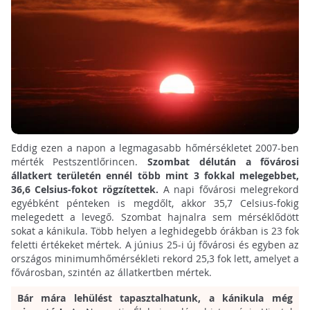
Eddig ezen a napon a legmagasabb hőmérsékletet 2007-ben
mérték Pestszentlőrincen.
Szombat délután a fővárosi
állatkert területén ennél több mint 3 fokkal melegebbet,
36,6 Celsius-fokot rögzítettek.
A napi fővárosi melegrekord
egyébként pénteken is megdőlt, akkor 35,7 Celsius-fokig
melegedett a levegő. Szombat hajnalra sem mérséklődött
sokat a kánikula. Több helyen a leghidegebb órákban is 23 fok
feletti értékeket mértek. A június 25-i új fővárosi és egyben az
országos minimumhőmérsékleti rekord 25,3 fok lett, amelyet a
fővárosban, szintén az állatkertben mértek.
Bár mára lehülést tapasztalhatunk, a kánikula még