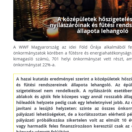
A középületek hőszigetelé
nyílászáróinak és fűtési rend
állapota lehangoló
A WWF Magyarország az idei Föld Órája alkalmából felm
önkormányzatok körében a fűtésre és energiahatékonyságr
kimagasló számú, 701 helyi önkormányzat vett részt, a
önkormányzat 22%-a.
A hazai kutatás eredményei szerint a középületek hőszi
és fűtési rendszereinek állapota lehangoló. Az é
szigeteléssel nem rendelkezik. A nyílászárók esetében
ablakok és ajtók fele közepes vagy annál rosszabb áll
hőleadók helyzete pedig csak egy leheletnyivel jobb. 
javítani a lesújtó helyzeten: szinte az összes önk
pályázati lehetőségeket, de a korlátozottan elérhető p
pályázati próbálkozása sikertelen volt az elmúlt 10 é
vagy harmadik feles finanszírozáson keresztül csak a
hányada végzett felújítást.