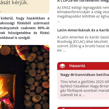
A COP28-on történelmi meg
született! - Összefoglaló az 
Az ENSZ eddigi legnagyobb nem
klímacsúcsáról
klímakonferenciáján a világ veze
megállapodást kötöttek az éghaj
 kiderül, hogy hazánkban a
...
akossági fűtésből származó
kormányzatok csaknem 80%-át
Latin-Amerikának és a karib
nek hőszigetelése és fűtési
térségnek növelniük kell ki
A Latin-Amerikai és Karibi Gazd
ldással is szolgál.
az éghajlatvédelmi célok el
Bizottság (ECLAC) által készített
szerint 2030-ig a bruttó hazai 
évi ...
Hasonló
Nagy-Britanniában betilt
gázfűtést 2025-től
Tilos lehet a gázfűtés 2025-től
építésű házakban Nagy-Brita
gáz főzőlapok azonban marad
számolt be a ...