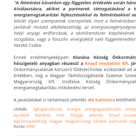
"A felmérést követően egy független értékelés során hár
kiválasztásra, akiket a partnerek támogatásával a
energiamegtakarítási fejlesztésekkel és felmérésekkel se
között olyan szempontok szerepeltek, mint a felmérésben
javítását mutató elkötelezettség, az energiaszegénységnek
helyi anyagi erőforrások, a távhőrendszer kiépítésének
vizsgálata, vagy a fosszilis energiáktól való függetlenedés
Vaszkó Csaba.
Ennek eredményeképpen
Kisnána Község Önkormán
hőszigetelő anyagban részesül a
Knauf Insulation Kft
. j
Önkormányzatának korszerű fűtéstechnikai eszközöket ad a R
értékben, míg a Magyar Távhőszolgáltatók Szakmai Szöve
Magyarország Kft. Izsófalva Község Önkormányzat
energiamegtakarítási intézkedési tervet.
A javaslatokat is tartalmazó jelentés
ide kattintva
letölthető
címkék:
éghajlatváltozás
energia
energiagazdálkodás
energ
épületek
felmérés
Föld
földgáz
jelentés
Knauf Insulat
légszennyezettség
magyar
Magyarország
oktatás
partnerek
szi
forrás:
WWF