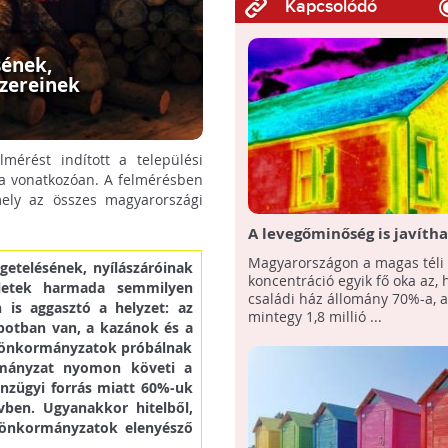
Kapcsolódó
sének,
szereinek
érést indított a települési
a vonatkozóan. A felmérésben
mely az összes magyarországi
A levegőminőség is javítha
családi házak szigetelésév
Magyarországon a magas téli 
getelésének, nyílászáróinak
koncentráció egyik fő oka az, 
pületek harmada semmilyen
családi ház állomány 70%-a, 
 is aggasztó a helyzet: az
mintegy 1,8 millió ...
apotban van, a kazánok és a
Az önkormányzatok próbálnak
ormányzat nyomon követi a
énzügyi forrás miatt 60%-uk
vben. Ugyanakkor hitelből,
z önkormányzatok elenyésző