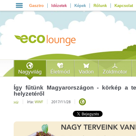
Gasztro
Idézetek
Képek
Rólunk
Kapcsolat
Nagyvilág
Életmód
Vadon
Zöldmotor
Így fűtünk Magyarországon - körkép a te
helyzetéről
írta:
WWF
2017/11/28
Hír