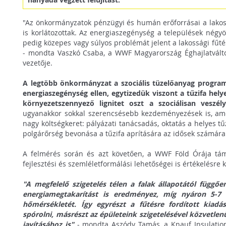
"Az önkormányzatok pénzügyi és humán erőforrásai a lakos
is korlátozottak. Az energiaszegénység a települések négyöt
pedig közepes vagy súlyos problémát jelent a lakossági fűt
- mondta Vaszkó Csaba, a WWF Magyarország Éghajlatvált
vezetője.
A legtöbb önkormányzat a szociális tüzelőanyag program
energiaszegénység ellen, egytizedük viszont a tűzifa hel
környezetszennyező lignitet oszt a szociálisan veszél
ugyanakkor sokkal szerencsésebb kezdeményezések is, ame
nagy költségkeret: pályázati tanácsadás, oktatás a helyes t
polgárőrség bevonása a tűzifa aprítására az idősek számára
A felmérés során és azt követően, a WWF Föld Órája tá
fejlesztési és szemléletformálási lehetőségei is értékelésre k
"A megfelelő szigetelés télen a falak állapotától függő
energiamegtakarítást is eredményez, míg nyáron 5-7 
hőmérsékletét. Így egyrészt a fűtésre fordított kiadá
spórolni, másrészt az épületeink szigetelésével közvetle
javításához is"
- mondta Aszódy Tamás, a Knauf Insulation