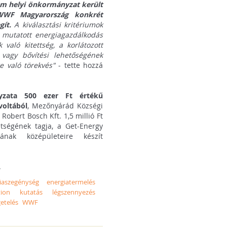
om helyi önkormányzat került
 WWF Magyarország konkrét
gít.
A kiválasztási kritériumok
 mutatott energiagazdálkodás
 való kitettség, a korlátozott
 vagy bővítési lehetőségének
re való törekvés"
- tette hozzá
yzata 500 ezer Ft értékű
óvoltából
, Mezőnyárád Községi
obert Bosch Kft. 1,5 millió Ft
tségének tagja, a Get-Energy
ának középületeire készít
.
iaszegénység
energiatermelés
ion
kutatás
légszennyezés
getelés
WWF