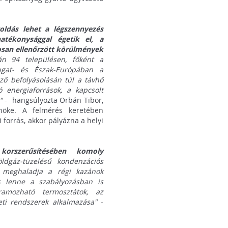
oldás lehet a légszennyezés
atékonysággal égetik el, a
osan ellenőrzött körülmények
n 94 településen, főként a
ugat- és Észak-Európában a
ző befolyásolásán túl a távhő
 energiaforrások, a kapcsolt
"
- hangsúlyozta Orbán Tibor,
nöke. A felmérés keretében
forrás, akkor pályázna a helyi
korszerűsítésében komoly
öldgáz-tüzelésű kondenzációs
n meghaladja a régi kazánok
os lenne a szabályozásban is
ramozható termosztátok, az
eti rendszerek alkalmazása"
-