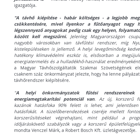
igazgatója.
"A távhő kiépítése - habár költséges - a legjobb meg
csökkentésére, mivel ilyenkor a fűtőanyagot nagy h
légszennyező anyagokat pedig csak egy helyen, folyamat
között kell megszűrni.
Jelenleg Magyarországon csupá
nagyobb városokban van távfűtési rendszer, míg Ny
kistelepüléseken is jellemző. A helyi levegőminőség kedve
hatékony klímavédelmi eszköz is, elsősorban a megújuló
energiatermelés és a hulladékhő-használat eredményeként
a Magyar Távhőszolgáltatók Szakmai Szövetségének el
csaknem száz önkormányzat jelezte, hogy ha lenne pályázati 
távhőrendszer kiépítésére.
"
A helyi önkormányzatok fűtési rendszereinek 
energiamegtakarítási potenciál van
. Az új, korszerű f
kazánok hatásfoka 90% felett is lehet, ami jelentőse
hatásfokát. A tüzelőberendezések cseréje mellett font
korszerűsítéseket végrehajtani, mint például a prog
időjáráskövető szabályzók vagy a korszerű épületfelügyel
mondta Venczel Márk, a Robert Bosch Kft. üzletágvezetője.