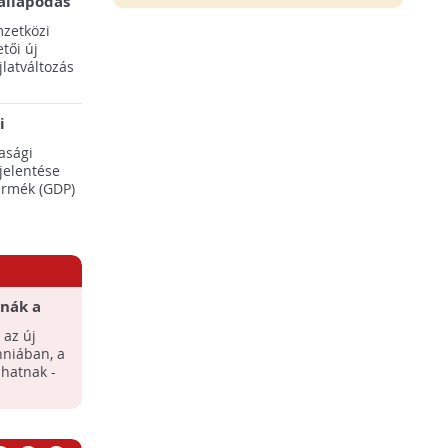
állapodás
ENSZ 28.
zetközi
tői új
latváltozás
i
adásaikat
asági
éréséhez
 jelentése
termék (GDP)
anák a
 az új
nniában, a
hatnak -