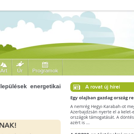
Art
Űr
Programok
lepülések energetikai
A rovat új hírei
Egy olajban gazdag ország r
jövőre a COP29 klímacsúcso
A nemrég Hegyi-Karabah-ot meg
Azerbajdzsán nyerte el a kelet-
országok támogatását. A döntés
azért is ...