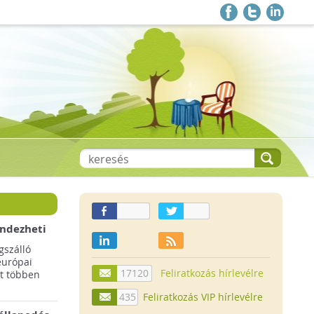
endezheti
t
szálló
európai
17120
Feliratkozás hírlevélre
t többen
435
Feliratkozás VIP hírlevélre