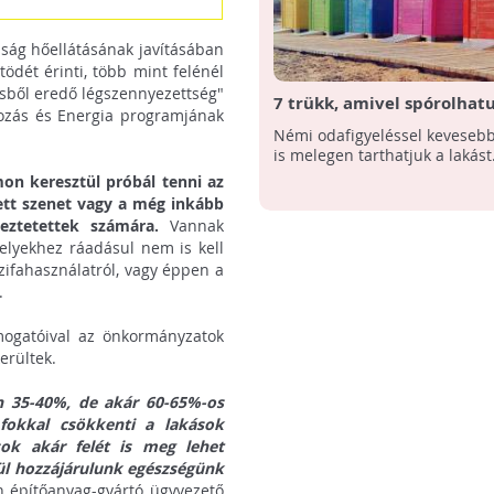
ság hőellátásának javításában
ödét érinti, több mint felénél
ésből eredő légszennyezettség"
7 trükk, amivel spórolhat
ozás és Energia programjának
fűtésen
Némi odafigyeléssel keveseb
is melegen tarthatjuk a lakást
on keresztül próbál tenni az
yett szenet vagy a még inkább
yeztetettek számára.
Vannak
lyekhez ráadásul nem is kell
űzifahasználatról, vagy éppen a
.
mogatóival az önkormányzatok
erültek.
en 35-40%, de akár 60-65%-os
fokkal csökkenti a lakások
sok akár felét is meg lehet
nül hozzájárulunk egészségünk
 építőanyag-gyártó ügyvezető