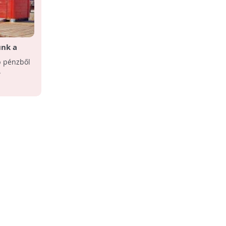
unk a
Az okos fűtés 5 + 1 pontja
b pénzből
A Knauf Insulation szakemberei
.
összegyűjtöttek néhány olyan fűtési
praktikát, amellyel a még nem szigetelt
családi házak ...