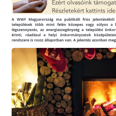
A WWF Magyarország ma publikált friss jelentéséből
települések több mint felén közepes vagy súlyos a l
légszennyezés, az energiaszegénység a települési ön
érinti, ráadásul a helyi önkormányzatok középületei
rendszere is rossz állapotban van. A jelentés azonban mego