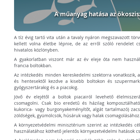
A műanyag hatása az ökoszi
A tíz évig tartó vita után a tavaly nyáron megszavazott tör
kellett volna életbe lépnie, de az erről szóló rendelet 
hivatalos közlönyben.
A gyakorlatban viszont már az év eleje óta nem haszná
francia boltokban.
Az intézkedés minden kereskedelmi szektorra vonatkozik, az
és hentesektől kezdve a kisebb boltokon és szupermark
gyógyszertárakig és a piacokig.
Jövő év elejétől a boltok piacairól levehető élelmiszer
csomagolni. Csak bio eredetű és házilag komposztálható
kukorica- vagy burgonyakeményítőt, algát tartalmazó) zac
zöldségek, gyümölcsök, húsáruk vagy halak csomagolásához
A környezetvédelmi minisztérium szerint az intézkedés cél
használatához köthető jelentős környezetvédelmi hatások c