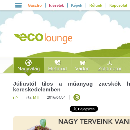
Gasztro
Idézetek
Képek
Rólunk
Kapcsolat
Nagyvilág
Életmód
Vadon
Zöldmotor
Júliustól tilos a műanyag zacskók h
kereskedelemben
írta:
MTI
2016/04/04
Hír