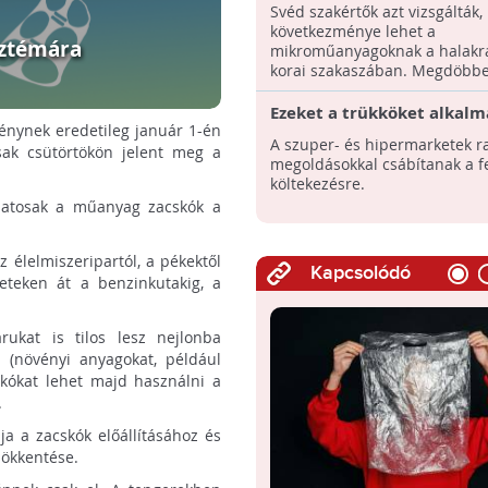
műanyagra, ahogy a tinik 
Svéd szakértők azt vizsgálták,
gyorsételekre
következménye lehet a
sztémára
mikroműanyagoknak a halakra
korai szakaszában. Megdöbben
Ezeket a trükköket alkalm
vénynek eredetileg január 1-én
boltok, hogy többet vásár
A szuper- és hipermarketek r
csak csütörtökön jelent meg a
megoldásokkal csábítanak a f
költekezésre.
latosak a műanyag zacskók a
 élelmiszeripartól, a pékektől
Kapcsolódó
eteken át a benzinkutakig, a
árukat is tilos lesz nejlonba
 (növényi anyagokat, például
skókat lehet majd használni a
.
ja a zacskók előállításához és
sökkentése.