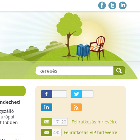
endezheti
t
szálló
európai
17120
Feliratkozás hírlevélre
t többen
435
Feliratkozás VIP hírlevélre