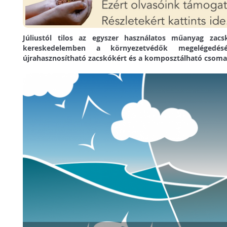
Júliustól tilos az egyszer használatos műanyag zacs
kereskedelemben a környezetvédők megelégedé
újrahasznosítható zacskókért és a komposztálható csomag