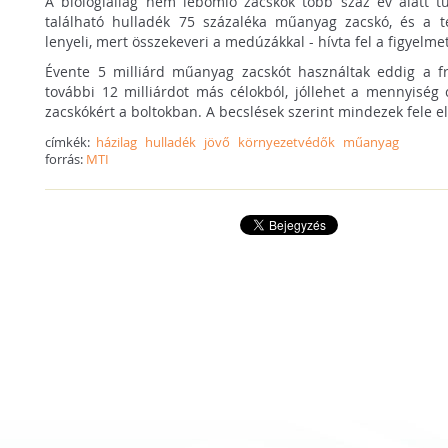
A biológiailag nem lebomló zacskók több száz év alatt t
található hulladék 75 százaléka műanyag zacskó, és a t
lenyeli, mert összekeveri a medúzákkal - hívta fel a figyelmet
Évente 5 milliárd műanyag zacskót használtak eddig a fr
további 12 milliárdot más célokból, jóllehet a mennyiség c
zacskókért a boltokban. A becslések szerint mindezek fele e
címkék:
házilag
hulladék
jövő
környezetvédők
műanyag
forrás:
MTI