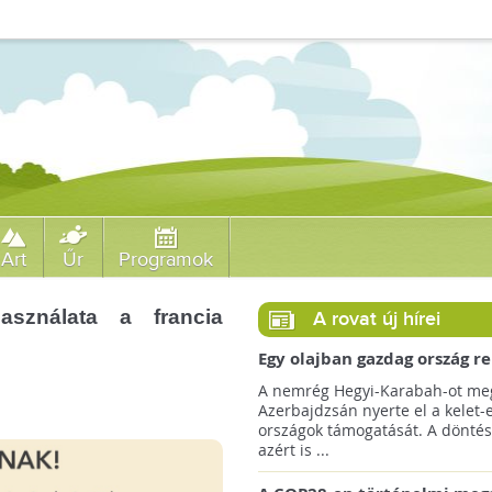
Art
Űr
Programok
asználata a francia
A rovat új hírei
Egy olajban gazdag ország r
jövőre a COP29 klímacsúcso
A nemrég Hegyi-Karabah-ot meg
Azerbajdzsán nyerte el a kelet-
országok támogatását. A döntés
azért is ...