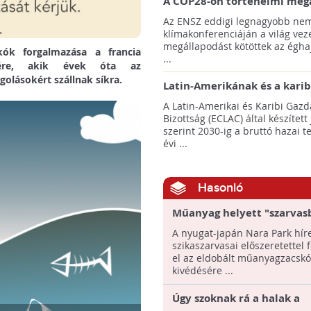
A COP28-on történelmi meg
született! - Összefoglaló az 
Az ENSZ eddigi legnagyobb nem
klímacsúcsáról
klímakonferenciáján a világ veze
megállapodást kötöttek az éghaj
kók forgalmazása a francia
...
sére, akik évek óta az
olásokért szállnak síkra.
Latin-Amerikának és a karib
térségnek növelniük kell ki
A Latin-Amerikai és Karibi Gazd
az éghajlatvédelmi célok el
Bizottság (ECLAC) által készített
szerint 2030-ig a bruttó hazai 
évi ...
Hasonló
Műanyag helyett "szarvas
zacskókat vezetnek be Ja
A nyugat-japán Nara Park hír
szikaszarvasai előszeretettel 
el az eldobált műanyagzacskó
kivédésére ...
Úgy szoknak rá a halak a