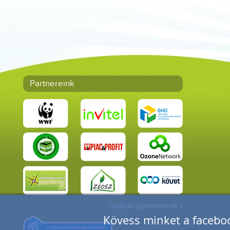
Partnereink
További partnereink »
Kövess minket a faceboo