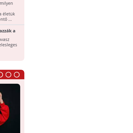
a
 milyen
 életük
tő ...
azzák a
oljunk
avasz
elesleges