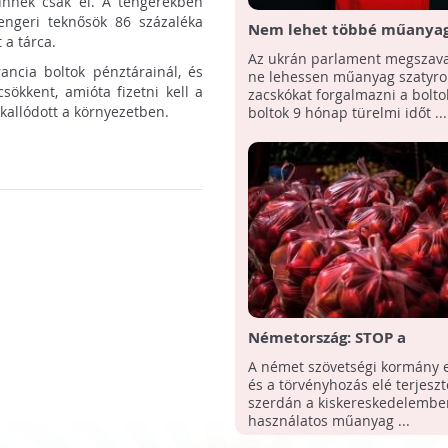
űnnek csak el. A tengerekben
engeri teknősök 86 százaléka
Nem lehet többé műanyag
 a tárca.
árusítani az ukrán boltok
Az ukrán parlament megszava
ancia boltok pénztárainál, és
ne lehessen műanyag szatyro
sökkent, amióta fizetni kell a
zacskókat forgalmazni a bolto
lkallódott a környezetben.
boltok 9 hónap türelmi időt ...
Németország: STOP a
műanyagszatyroknak!
A német szövetségi kormány 
és a törvényhozás elé terjeszt
szerdán a kiskereskedelembe
használatos műanyag ...