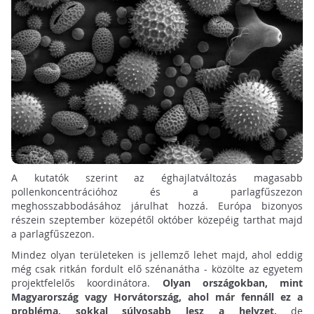
A kutatók szerint az éghajlatváltozás magasabb
pollenkoncentrációhoz és a parlagfűszezon
meghosszabbodásához járulhat hozzá. Európa bizonyos
részein szeptember közepétől október közepéig tarthat majd
a parlagfűszezon.
Mindez olyan területeken is jellemző lehet majd, ahol eddig
még csak ritkán fordult elő szénanátha - közölte az egyetem
projektfelelős koordinátora.
Olyan országokban, mint
Magyarország vagy Horvátország, ahol már fennáll ez a
probléma, sokkal súlyosabb lesz a helyzet,
de