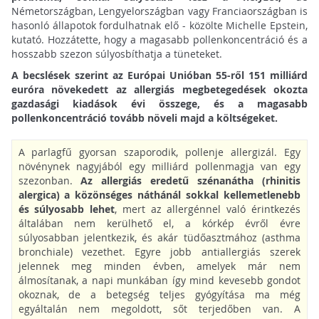
Németországban, Lengyelországban vagy Franciaországban is
hasonló állapotok fordulhatnak elő - közölte Michelle Epstein,
kutató. Hozzátette, hogy a magasabb pollenkoncentráció és a
hosszabb szezon súlyosbíthatja a tüneteket.
A becslések szerint az Európai Unióban 55-ről 151 milliárd
euróra növekedett az allergiás megbetegedések okozta
gazdasági kiadások évi összege, és a magasabb
pollenkoncentráció tovább növeli majd a költségeket.
A parlagfű gyorsan szaporodik, pollenje allergizál. Egy
növénynek nagyjából egy milliárd pollenmagja van egy
szezonban.
Az allergiás eredetű szénanátha (rhinitis
alergica) a közönséges náthánál sokkal kellemetlenebb
és súlyosabb lehet
, mert az allergénnel való érintkezés
általában nem kerülhető el, a kórkép évről évre
súlyosabban jelentkezik, és akár tüdőasztmához (asthma
bronchiale) vezethet. Egyre jobb antiallergiás szerek
jelennek meg minden évben, amelyek már nem
álmosítanak, a napi munkában így mind kevesebb gondot
okoznak, de a betegség teljes gyógyítása ma még
egyáltalán nem megoldott, sőt terjedőben van.
A