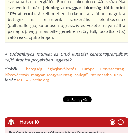
szénanátha allergiától Európa lakosainak 40 százaléka
szenvedett már.
Jelenleg a magyar lakosság több mint
10%-át érinti.
A kellemetlen kórképet általában maguk a
betegek is felismerik szezonális jelentkezésük
(pollenallergia, különösen agresszív és vezető helyen áll a
parlagfű), vagy más allergénekre (szőr, toll, poratka stb.)
való reakciójuk alapján.
A tudományos munkát az unió kutatási keretprogramjában
zajló Atopica projektben végezték.
címkék:
betegség
éghajlatváltozás
Európa
Horvátország
klímaváltozás
magyar
Magyarország
parlagfű
szénanátha
unió
forrás:
MTI, wikipedia.org
Hasonló
Európában egyre súlyosabban fenyegeti az