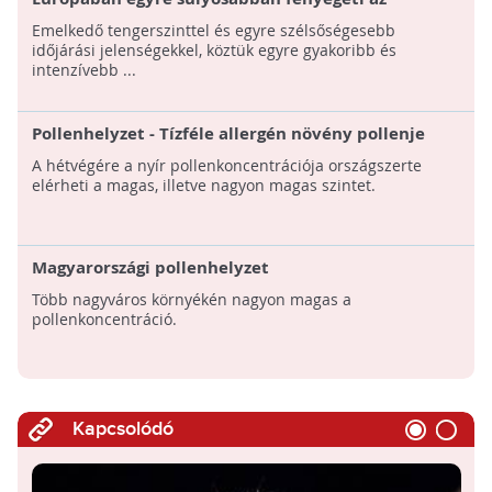
ökoszisztémákat, az emberi egészséget és a
Emelkedő tengerszinttel és egyre szélsőségesebb
gazdaságot az éghajlatváltozás
időjárási jelenségekkel, köztük egyre gyakoribb és
intenzívebb ...
Pollenhelyzet - Tízféle allergén növény pollenje
fordulhat elő a levegőben
A hétvégére a nyír pollenkoncentrációja országszerte
elérheti a magas, illetve nagyon magas szintet.
Magyarországi pollenhelyzet
Több nagyváros környékén nagyon magas a
pollenkoncentráció.
Kapcsolódó