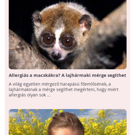
Allergiás a macskákra? A lajhármaki mérge segíthet
kideríteni, miért!
A világ egyetlen mérgező harapású főemlősének, a
lajhármakinak a mérge segíthet megérteni, hogy miért
allergiás olyan sok ...