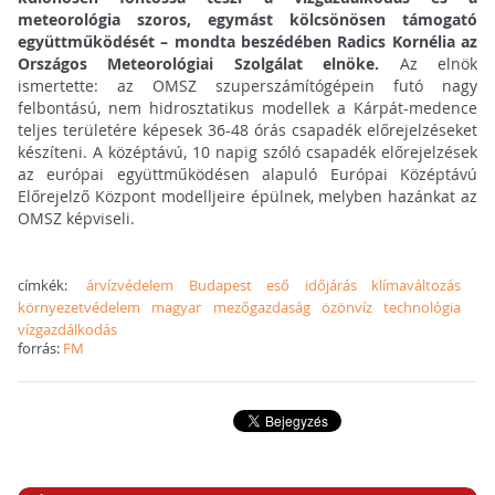
meteorológia szoros, egymást kölcsönösen támogató
együttműködését – mondta beszédében Radics Kornélia az
Országos Meteorológiai Szolgálat elnöke.
Az elnök
ismertette: az OMSZ szuperszámítógépein futó nagy
felbontású, nem hidrosztatikus modellek a Kárpát-medence
teljes területére képesek 36-48 órás csapadék előrejelzéseket
készíteni. A középtávú, 10 napig szóló csapadék előrejelzések
az európai együttműködésen alapuló Európai Középtávú
Előrejelző Központ modelljeire épülnek, melyben hazánkat az
OMSZ képviseli.
címkék:
árvízvédelem
Budapest
eső
időjárás
klímaváltozás
környezetvédelem
magyar
mezőgazdaság
özönvíz
technológia
vízgazdálkodás
forrás:
FM