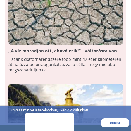
„A víz maradjon ott, ahová esik!” - Változásra van
szükség a hazai vízgazdálkodásban!
Hazánk csatornarendszere több mint 42 ezer kilométeren
át hálózza be országunkat, azzal a céllal, hogy mielőbb
megszabaduljunk a ...
Kövess minket a facebookon, likeold oldalunkat!
Bezárás