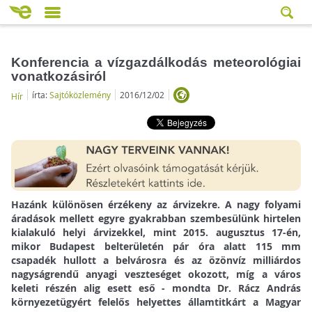
Konferencia a vízgazdálkodás meteorológiai
vonatkozásiról
írta:
Sajtóközlemény
2016/12/02
Hír
Hazánk különösen érzékeny az árvizekre. A nagy folyami
áradások mellett egyre gyakrabban szembesülünk hirtelen
kialakuló helyi árvizekkel, mint 2015. augusztus 17-én,
mikor Budapest belterületén pár óra alatt 115 mm
csapadék hullott a belvárosra és az özönvíz milliárdos
nagyságrendű anyagi veszteséget okozott, míg a város
keleti részén alig esett eső - mondta Dr. Rácz András
környezetügyért felelős helyettes államtitkárt a Magyar