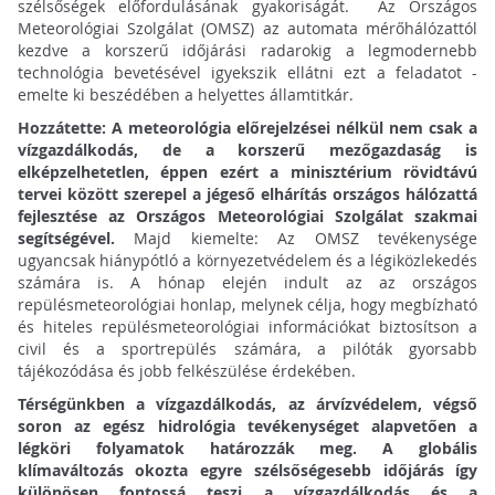
szélsőségek előfordulásának gyakoriságát. Az Országos
Meteorológiai Szolgálat (OMSZ) az automata mérőhálózattól
kezdve a korszerű időjárási radarokig a legmodernebb
technológia bevetésével igyekszik ellátni ezt a feladatot -
emelte ki beszédében a helyettes államtitkár.
Hozzátette: A meteorológia előrejelzései nélkül nem csak a
vízgazdálkodás, de a korszerű mezőgazdaság is
elképzelhetetlen, éppen ezért a minisztérium rövidtávú
tervei között szerepel a jégeső elhárítás országos hálózattá
fejlesztése az Országos Meteorológiai Szolgálat szakmai
segítségével.
Majd kiemelte: Az OMSZ tevékenysége
ugyancsak hiánypótló a környezetvédelem és a légiközlekedés
számára is. A hónap elején indult az az országos
repülésmeteorológiai honlap, melynek célja, hogy megbízható
és hiteles repülésmeteorológiai információkat biztosítson a
civil és a sportrepülés számára, a pilóták gyorsabb
tájékozódása és jobb felkészülése érdekében.
Térségünkben a vízgazdálkodás, az árvízvédelem, végső
soron az egész hidrológia tevékenységet alapvetően a
légköri folyamatok határozzák meg. A globális
klímaváltozás okozta egyre szélsőségesebb időjárás így
különösen fontossá teszi a vízgazdálkodás és a