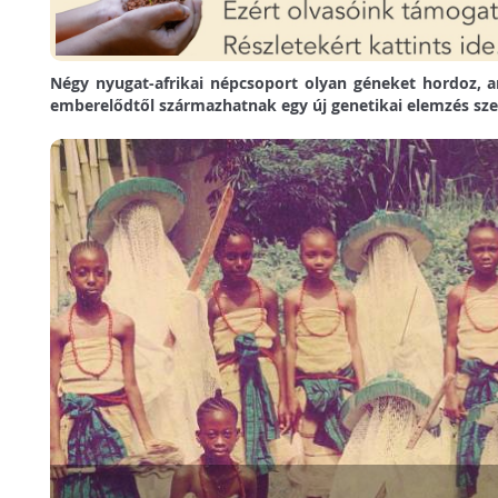
Négy nyugat-afrikai népcsoport olyan géneket hordoz, 
emberelődtől származhatnak egy új genetikai elemzés sze