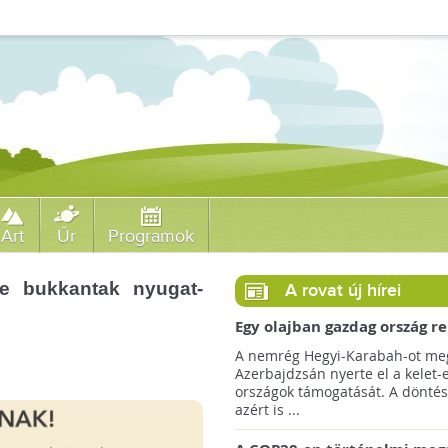
Art
Űr
Programok
e bukkantak nyugat-
A rovat új hírei
Egy olajban gazdag ország r
jövőre a COP29 klímacsúcso
A nemrég Hegyi-Karabah-ot meg
Azerbajdzsán nyerte el a kelet-
országok támogatását. A döntés
azért is ...