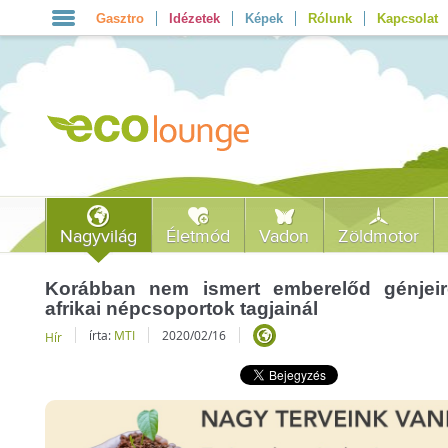
Gasztro
Idézetek
Képek
Rólunk
Kapcsolat
Nagyvilág
Életmód
Vadon
Zöldmotor
Korábban nem ismert emberelőd génjeir
afrikai népcsoportok tagjainál
írta:
MTI
2020/02/16
Hír