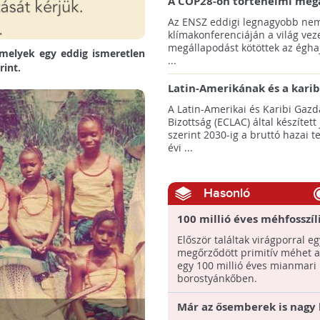
A COP28-on történelmi meg
született! - Összefoglaló az 
Az ENSZ eddigi legnagyobb nem
klímacsúcsáról
klímakonferenciáján a világ veze
megállapodást kötöttek az éghaj
amelyek egy eddig ismeretlen
...
rint.
Latin-Amerikának és a karib
térségnek növelniük kell ki
A Latin-Amerikai és Karibi Gazd
az éghajlatvédelmi célok el
Bizottság (ECLAC) által készített
szerint 2030-ig a bruttó hazai 
évi ...
Hasonló
100 millió éves méhfosszíl
találtak egy borostyánkőb
Először találtak virágporral eg
megőrződött primitív méhet a
egy 100 millió éves mianmari
borostyánkőben.
Már az ősemberek is nagy 