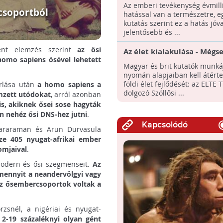
voltak a természetre
Az emberi tevékenység évmill
csoportból
hatással van a természetre, e
kutatás szerint ez a hatás jóva
jelentősebb és ...
ent elemzés szerint
az ősi
Az élet kialakulása - Még
homo sapiens ősével lehetett
történt, ahogy eddig sejte
Magyar és brit kutatók munká
nyomán alapjaiban kell átért
földi élet fejlődését: az ELTE 
orlása után
a homo sapiens a
dolgozó Szöllősi ...
emzett utódokat
, arról azonban
s, akiknek ősei sose hagyták
n nehéz ősi DNS-hez jutni
.
Kapcsolódó
nkararaman és Arun Durvasula
sze 405 nyugat-afrikai ember
omjaival
.
modern és ősi szegmenseit.
Az
amennyit a neandervölgyi vagy
z ősembercsoportok voltak a
rzsnél, a nigériai és nyugat-
2-19 százaléknyi olyan gént