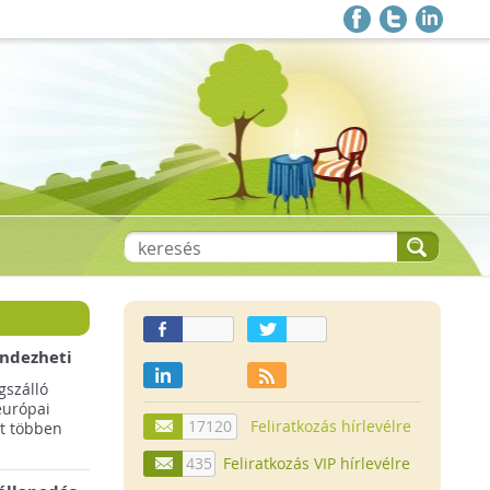
endezheti
t
szálló
európai
17120
Feliratkozás hírlevélre
t többen
435
Feliratkozás VIP hírlevélre