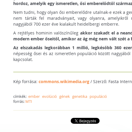
hordoz, amelyik egy ismeretlen, ősi emberelődtől szárma
Nem tudni, hogy olyan ősi emberelődre utalnak-e ezek a g
nem tárták fel maradványait, vagy olyanra, amelyikről
nagyjából 700 ezer éve kialakult heidelbergi emberre.
A rejtélyes hominin valószínűleg
akkor szakadt el a neand
modern ember őseitől, amikor az ág még nem vált szét a
Az elszakadás legkorábban 1 millió, legkésőbb 360 ezer
népesség ősei és az ismeretlen populáció között nagyjából 1
kapcsolat.
Kép forrása:
commons.wikimedia.org
/ Szerző: Fasta Inter
címkék:
ember
evolúció
gének
genetika
populáció
forrás:
MTI