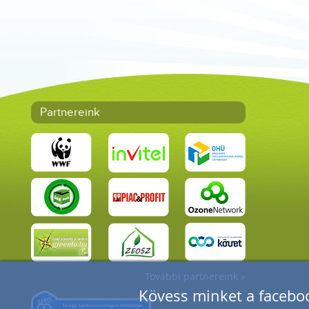
Partnereink
További partnereink »
Kövess minket a faceboo