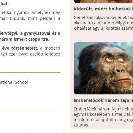
zhat
.
Kiderült, miért halhattak 
enetikai nyomok, amelynek még
neandervölgyiek
Genetikai sokszínűségének h
 már tudunk, mint például a
okozhatta a neandervölgyi e
kihalását egy új kutatás szerin
ervölgyi, a gyenyiszovai és a
 három ismert csoportra
.
 éve történhetett
, a modern
24 ezer évvel ezelőtt lehetett
national School
Emberelődök három faja is
egymás mellett
Emberfélék három faja is élt 
egymás közelében a mai Dél-A
területén - állapította meg eg
kutatás.