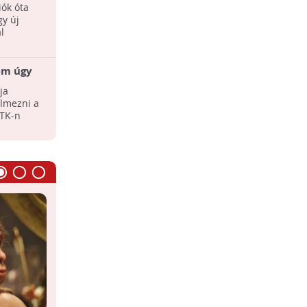
óceánon át jutott Dél-Amerikába
iók óta
A bálna négylábú őse mintegy 43 millió
gy új
évvel ezelőtt Afrikából úszott át Dél-
l
Amerikába egy új tanulmány szerint.
sem úgy
A kemény héjú tojás 200 millió
ttük?
éves evolúciós találmány
ja
Kutatók részletes vizsgálatoknak
elmezni a
vetették alá a legősibb tojáshéjak
TTK-n
szerkezetét, amelyből kiderült: a
tojásrakó szárazföldi ...