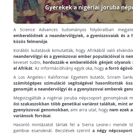
Gyerekek a nigériai joruba nép
A Science Advances tudományos folyóiratban megjel
emberelődnek a neandervölgyiek, a gyeniszovaiak és a 
közös felmenője
.
Korábbi kutatások kimutatták, hogy Afrikából való elvánd
neandervölgyi és a gyeniszovai ember populációival is n
keveset tudni,
hordozzák-e emberelődök génjeit olyanok i
el Afrikát
. Az információhiány egyik oka, hogy
a forró égövö
A Los Angeles-i Kaliforniai Egyetem kutatói, Sriram Sa
számítógépes szimuláció segítségével hasonlították ös
genomját a neandervölgyi és a gyenyiszovai emberek gen
Megvizsgálták a nigériai joruba népcsoport genomjának 
ősi szakaszokban több genetikai variánst találtak, mint 
gyenyiszovai genomokban
, ami arra utal, hogy
nem ezek a
variánsok forrásai
.
Hasonló mintázatot tártak fel a Sierra Leone-i mende tö
gambiai esanoknál. Becslések szerint
a négy népcsoport 