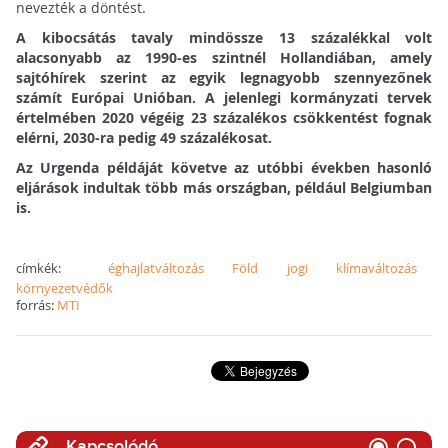
nevezték a döntést.
A kibocsátás tavaly mindössze 13 százalékkal volt
alacsonyabb az 1990-es szintnél Hollandiában, amely
sajtóhírek szerint az egyik legnagyobb szennyezőnek
számít Európai Unióban.
A jelenlegi kormányzati tervek
értelmében 2020 végéig 23 százalékos csökkentést fognak
elérni, 2030-ra pedig 49 százalékosat.
Az Urgenda példáját követve az utóbbi években hasonló
eljárások indultak több más országban, például Belgiumban
is.
címkék:
éghajlatváltozás
Föld
jogi
klímaváltozás
környezetvédők
forrás:
MTI
Kapcsolódó