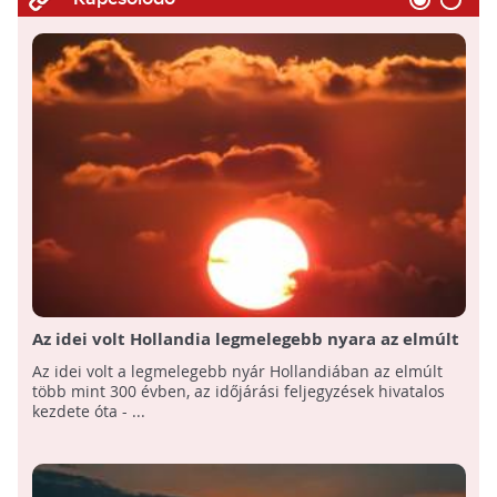
Az idei volt Hollandia legmelegebb nyara az elmúlt
300 évben
Az idei volt a legmelegebb nyár Hollandiában az elmúlt
több mint 300 évben, az időjárási feljegyzések hivatalos
kezdete óta - ...