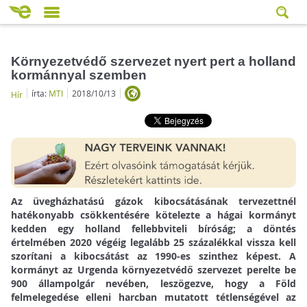
Környezetvédő szervezet nyert pert a holland
kormánnyal szemben
írta:
MTI
2018/10/13
Hír
Az üvegházhatású gázok kibocsátásának tervezettnél
hatékonyabb csökkentésére kötelezte a hágai kormányt
kedden egy holland fellebbviteli bíróság; a döntés
értelmében 2020 végéig legalább 25 százalékkal vissza kell
szorítani a kibocsátást az 1990-es szinthez képest. A
kormányt az Urgenda környezetvédő szervezet perelte be
900 állampolgár nevében, leszögezve, hogy a Föld
felmelegedése elleni harcban mutatott tétlenségével az