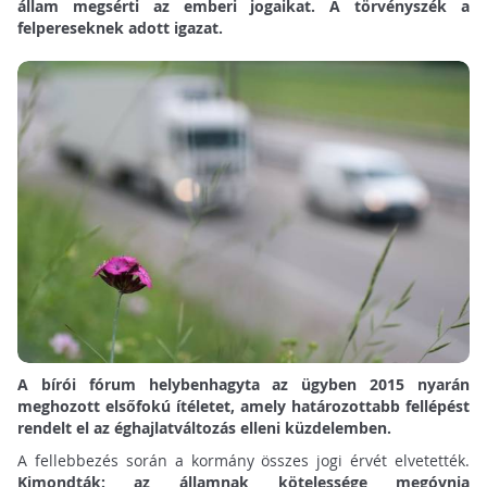
állam megsérti az emberi jogaikat. A törvényszék a
felpereseknek adott igazat.
A bírói fórum helybenhagyta az ügyben 2015 nyarán
meghozott elsőfokú ítéletet, amely határozottabb fellépést
rendelt el az éghajlatváltozás elleni küzdelemben.
A fellebbezés során a kormány összes jogi érvét elvetették.
Kimondták: az államnak kötelessége megóvnia