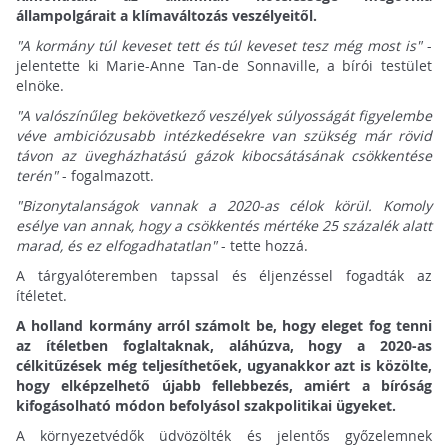
állampolgárait a klímaváltozás veszélyeitől.
"A kormány túl keveset tett és túl keveset tesz még most is"
-
jelentette ki Marie-Anne Tan-de Sonnaville, a bírói testület
elnöke.
"A valószínűleg bekövetkező veszélyek súlyosságát figyelembe
véve ambiciózusabb intézkedésekre van szükség már rövid
távon az üvegházhatású gázok kibocsátásának csökkentése
terén"
- fogalmazott.
"Bizonytalanságok vannak a 2020-as célok körül. Komoly
esélye van annak, hogy a csökkentés mértéke 25 százalék alatt
marad, és ez elfogadhatatlan"
- tette hozzá.
A tárgyalóteremben tapssal és éljenzéssel fogadták az
ítéletet.
A holland kormány arról számolt be, hogy eleget fog tenni
az ítéletben foglaltaknak, aláhúzva, hogy a 2020-as
célkitűzések még teljesíthetőek, ugyanakkor azt is közölte,
hogy elképzelhető újabb fellebbezés, amiért a bíróság
kifogásolható módon befolyásol szakpolitikai ügyeket.
A környezetvédők üdvözölték és jelentős győzelemnek