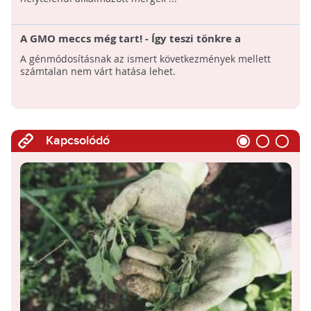
A GMO meccs még tart! - Így teszi tönkre a
környezetet a génmódosítás
A génmódosításnak az ismert következmények mellett
számtalan nem várt hatása lehet.
Kapcsolódó