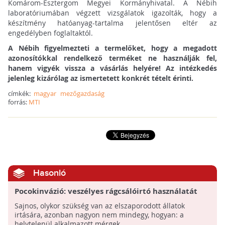
Komárom-Esztergom Megyei Kormányhivatal. A Nébih
laboratóriumában végzett vizsgálatok igazolták, hogy a
készítmény hatóanyag-tartalma jelentősen eltér az
engedélyben foglaltaktól.
A Nébih figyelmezteti a termelőket, hogy a megadott
azonosítókkal rendelkező terméket ne használják fel,
hanem vigyék vissza a vásárlás helyére! Az intézkedés
jelenleg kizárólag az ismertetett konkrét tételt érinti.
címkék:
magyar
mezőgazdaság
forrás:
MTI
Hasonló
Pocokinvázió: veszélyes rágcsálóirtó használatát
engedélyezi a Nébih
Sajnos, olykor szükség van az elszaporodott állatok
irtására, azonban nagyon nem mindegy, hogyan: a
helytelenül alkalmazott mérgek ...