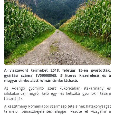
A visszavont terméket 2018. február 15-én gyártották,
gyártási száma EV56008965, 5 literes kiszerelésű és a
magyar cimke alatt román cimke látható.
Az Adengo gyomirtó szert kukoricában (takarmány és
silókukorica) magról kelő egy- és kétszikű gyomok irtására
használják.
A készítmény Romániából származó tételeinek hatékonyságát
termelői panaszbejelentés alapján kezdte el vizsgálni a