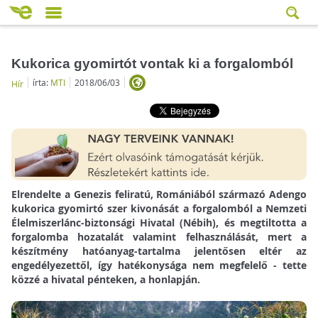
Kukorica gyomirtót vontak ki a forgalomból
írta:
MTI
2018/06/03
Hír
Elrendelte a Genezis feliratú, Romániából származó Adengo
kukorica gyomirtó szer kivonását a forgalomból a Nemzeti
Élelmiszerlánc-biztonsági Hivatal (Nébih), és megtiltotta a
forgalomba hozatalát valamint felhasználását, mert a
készítmény hatóanyag-tartalma jelentősen eltér az
engedélyezettől, így hatékonysága nem megfelelő - tette
közzé a hivatal pénteken, a honlapján.