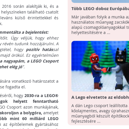
2016 során alakítják ki, és a
Több LEGO doboz Európáb
 helyszíneken található csatolt
Ázsiában már papír alapú
Már javában folyik a munka a
eváns külső érintettekkel és
zacskókat fog tartalmazni
használatos műanyag zacskók
k.
alapú csomagolóanyagokkal t
mmentálta a bejelentést:
helyettesítésére a ...
tőit. Úgy véljük, hogy ehhez
y révén tudunk hozzájárulni. A
gtétel, hogy
pozitív hatás
sal
 majd örökül. Ez egyértelműen
 a nagyapám, a LEGO Csoport
ehet elég jó
”.
tására vonatkozó határozatot a
e fogadta el.
véséről, hogy
2030-ra a LEGO®
A Lego elvetette az eldobh
agok helyett fenntartható
palack alapú építőkockák
A dán Lego csoport leállította
EGO Csoport azon munkájának,
koncepcióját
kőolajmentes, avagy újrahaszn
akoroljon a bolygóra,
amelyet
műanyagból készült építőkoc
több mint 60 milliárd LEGO
fejlesztésére ...
ni az építőelemek gyártásához