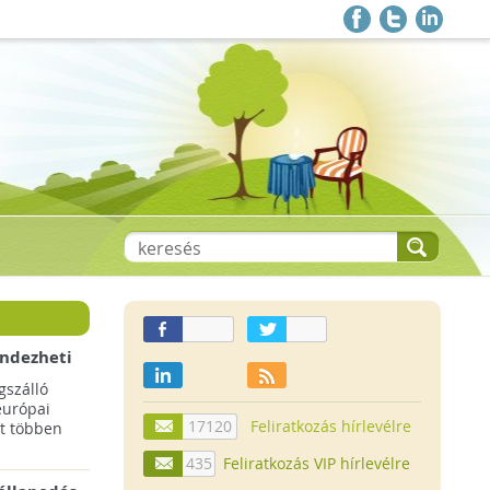
endezheti
t
szálló
európai
17120
Feliratkozás hírlevélre
t többen
435
Feliratkozás VIP hírlevélre