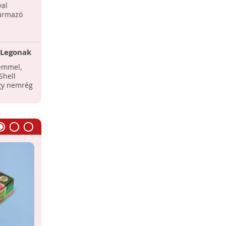
val
zármazó
 Legonak
emmel,
Shell
ogy nemrég