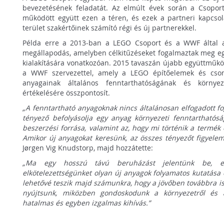
bevezetésének feladatát. Az elmúlt évek során a Csoport 
működött együtt ezen a téren, és ezek a partneri kapcsol
terület szakértőinek számító régi és új partnerekkel.
Példa erre a 2013-ban a LEGO Csoport és a WWF által al
megállapodás, amelyben célkitűzéseket fogalmaztak meg eg
kialakítására vonatkozóan. 2015 tavaszán újabb együttműkö
a WWF szervezettel, amely a LEGO építőelemek és csoma
anyagainak általános fenntarthatóságának és környe
értékelésére összpontosít.
„A fenntartható anyagoknak nincs általánosan elfogadott
tényező befolyásolja egy anyag környezeti fenntarthatósá
beszerzési forrása, valamint az, hogy mi történik a termék 
Amikor új anyagokat keresünk, az összes tényezőt figyele
Jørgen Vig Knudstorp, majd hozzátette:
„Ma egy hosszú távú beruházást jelentünk be, egyú
elkötelezettségünket olyan új anyagok folyamatos kutatása é
lehetővé teszik majd számunkra, hogy a jövőben továbbra i
nyújtsunk, miközben gondoskodunk a környezetről és 
hatalmas és egyben izgalmas kihívás.”