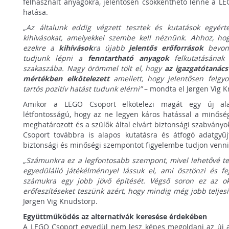
felhasznált anyagokra, jelentősen csökkenthető lenne a LE
hatása.
„Az általunk eddig végzett tesztek és kutatások egyér
kihívásokat, amelyekkel szembe kell néznünk. Ahhoz, hog
ezekre a
kihívások
ra újabb
jelentős erőforrások
bevoná
tudjunk lépni a
fenntartható anyagok
felkutatásának 
szakaszába. Nagy örömmel tölt el, hogy
az igazgatótanács
mértékben elkötelezett
amellett, hogy jelentősen felgyo
tartós pozitív hatást tudunk elérni”
– mondta el Jørgen Vig K
Amikor a LEGO Csoport elkötelezi magát egy új ala
létfontosságú, hogy az ne legyen káros hatással a minősé
meghatározott és a szülők által elvárt biztonsági szabván
Csoport továbbra is alapos kutatásra és átfogó adatgyűj
biztonsági és minőségi szempontot figyelembe tudjon venni
„Számunkra ez a legfontosabb szempont, mivel lehetővé te
egyedülálló játékélménnyel lássuk el, ami ösztönzi és fej
számukra egy jobb jövő építését. Végső soron ez az o
erőfeszítéseket teszünk azért, hogy mindig még jobb teljes
Jørgen Vig Knudstorp.
Együttműködés az alternatívák keresése érdekében
A LEGO Csoport egyedül nem lesz képes megoldani az új a