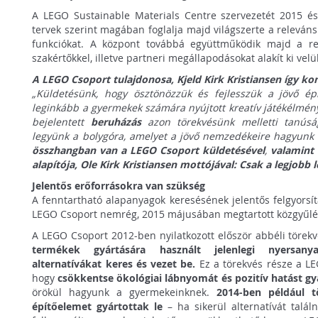
A LEGO Sustainable Materials Centre szervezetét 2015 és 
tervek szerint magában foglalja majd világszerte a releváns
funkciókat. A központ továbbá együttműködik majd a rel
szakértőkkel, illetve partneri megállapodásokat alakít ki velü
A LEGO Csoport tulajdonosa, Kjeld Kirk Kristiansen így ko
„Küldetésünk, hogy ösztönözzük és fejlesszük a jövő épí
leginkább a gyermekek számára nyújtott kreatív játékélmén
bejelentett
beruházás
azon törekvésünk melletti tanúsá
legyünk a bolygóra, amelyet a jövő nemzedékeire hagyunk
összhangban van a LEGO Csoport küldetésével
,
valamint
alapítója, Ole Kirk Kristiansen mottójával: Csak a legjobb l
Jelentős erőforrásokra van szükség
A fenntartható alapanyagok keresésének jelentős felgyorsí
LEGO Csoport nemrég, 2015 májusában megtartott közgyűlés
A LEGO Csoport 2012-ben nyilatkozott először abbéli törek
termékek gyártására használt jelenlegi nyersany
alternatívákat keres és vezet be.
Ez a törekvés része a L
hogy
csökkentse ökológiai lábnyomát és pozitív hatást gy
örökül hagyunk a gyermekeinknek.
2014-ben például 
építőelemet gyártottak le
– ha sikerül alternatívát talál