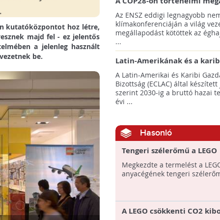
A COP28-on történelmi meg
született! - Összefoglaló az 
Az ENSZ eddigi legnagyobb nem
klímacsúcsáról
klímakonferenciáján a világ veze
n kutatóközpontot hoz létre,
megállapodást kötöttek az éghaj
esznek majd fel - ez jelentős
...
rtelmében a jelenleg használt
vezetnek be.
Latin-Amerikának és a karib
térségnek növelniük kell ki
A Latin-Amerikai és Karibi Gazd
az éghajlatvédelmi célok el
Bizottság (ECLAC) által készített
szerint 2030-ig a bruttó hazai 
évi ...
Hasonló
Tengeri szélerőmű a LEGO
Csoporttól
Megkezdte a termelést a LEG
anyacégének tengeri szélerő
A LEGO csökkenti CO2 kib