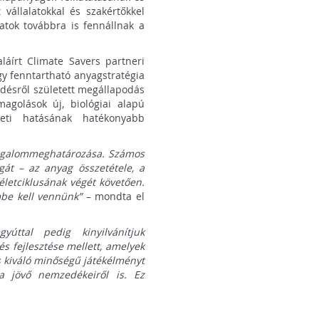
vállalatokkal és szakértőkkel
atok továbbra is fennállnak a
áírt Climate Savers partneri
y fenntartható anyagstratégia
désről született megállapodás
golások új, biológiai alapú
zeti hatásának hatékonyabb
 fogalommeghatározása. Számos
gát – az anyag összetétele, a
életciklusának végét követően.
mbe kell vennünk”
– mondta el
ttal pedig kinyilvánítjuk
s fejlesztése mellett, amelyek
s kiváló minőségű játékélményt
a jövő nemzedékeiről is. Ez