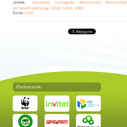
címkék:
beruházás
csomagolás
fenntartható
fenntarthat
környezettudatosság
LEGO
tartós
WWF
forrás:
LEGO
Partnereink