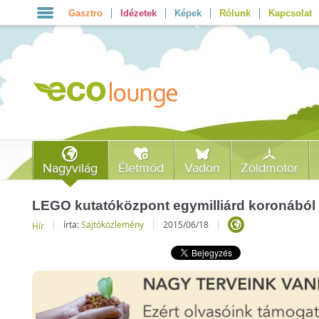
Gasztro
Idézetek
Képek
Rólunk
Kapcsolat
Nagyvilág
Életmód
Vadon
Zöldmotor
LEGO kutatóközpont egymilliárd koronából
írta:
Sajtóközlemény
2015/06/18
Hír