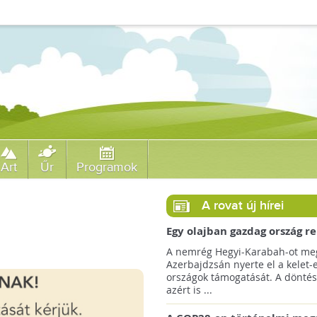
Art
Űr
Programok
A rovat új hírei
Egy olajban gazdag ország r
jövőre a COP29 klímacsúcso
A nemrég Hegyi-Karabah-ot meg
Azerbajdzsán nyerte el a kelet-
országok támogatását. A döntés
azért is ...