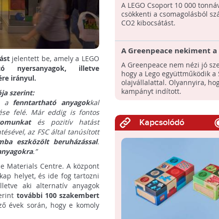
A LEGO Csoport 10 000 tonná
csökkenti a csomagolásból s
CO2 kibocsátást.
A Greenpeace nekiment a
ást
jelentett be, amely a LEGO
A Greenpeace nem nézi jó sz
ató nyersanyagok, illetve
hogy a Lego együttműködik a 
re irányul.
olajvállalattal. Olyannyira, h
kampányt indított.
a szerint:
ra a
fenntartható anyagok
kal
ése felé. Már eddig is fontos
yomunkat
és pozitív hatást
Kapcsolódó
sével, az FSC által tanúsított
mba eszközölt beruházással
.
panyagokra
.”
 Materials Centre. A központ
ap helyet, és ide fog tartozni
lletve aki alternatív anyagok
erint
további 100 szakembert
ező évek során, hogy e komoly