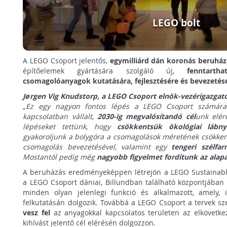
LEGO bolt
A LEGO Csoport jelentős,
egymilliárd dán koronás beruház
építőelemek gyártására szolgáló új,
fenntarth
csomagolóanyagok kutatására, fejlesztésére és bevezetésé
Jørgen Vig Knudstorp, a LEGO Csoport elnök-vezérigazgatój
„Ez egy nagyon fontos lépés a LEGO Csoport számá
kapcsolatban vállalt,
2030-ig megvalósítandó cél
unk elér
lépéseket tettünk, hogy
csökkentsük ökológiai lábn
gyakoroljunk a bolygóra a csomagolások méretének csökkenté
csomagolás bevezetésével, valamint egy
tengeri szélfar
Mostantól pedig még
nagyobb figyelmet fordítunk az ala
A beruházás eredményeképpen létrejön a LEGO Sustainable
a LEGO Csoport dániai, Billundban található központjában k
minden olyan jelenlegi funkció és alkalmazott, amely, i
felkutatásán dolgozik. Továbbá a LEGO Csoport a tervek sz
vesz fel
az anyagokkal kapcsolatos területen az elkövetk
kihívást jelentő cél elérésén dolgozzon.