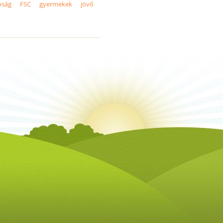
óság
FSC
gyermekek
jövő