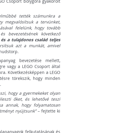
GO Csoport bolygóra gyakorolt
telműbbé tették számunkra a
y megvalósítsuk a tervünket,
sával felelünk, hogy tovább
és bevezetésének következő
 és a tulajdonos család teljes
rsítsuk azt a munkát, amivel
nudstorp.
panyag bevezetése mellett,
gre vagy a LEGO Csoport által
yokra. Következésképpen a LEGO
tésre törekszik, hogy minden
.
szi, hogy a gyermekeket olyan
leszti őket, és lehetővé teszi
ka annak, hogy folyamatosan
ítményt nyújtsunk”
– fejtette ki
lapanyagok felkutatásának és