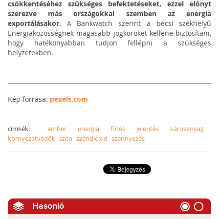
csökkentéséhez szükséges befektetéseket, ezzel előnyt
szerezve más országokkal szemben az energia
exportálásakor.
A Bankwatch szerint a bécsi székhelyű
Energiaközösségnek magasabb jogköröket kellene biztosítani,
hogy hatékonyabban tudjon fellépni a szükséges
helyzetekben.
Kép forrása:
pexels.com
címkék:
ember
energia
fűtés
jelentés
károsanyag
környezetvédők
szén
széndioxid
szennyezés
Hasonló