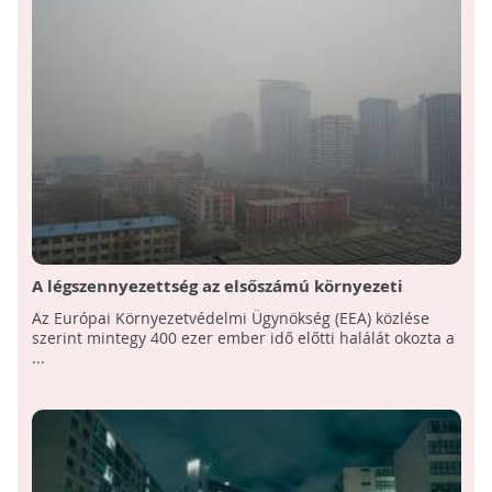
A légszennyezettség az elsőszámú környezeti
kockázat az egészségre nézve - Az EU-ban Mintegy
Az Európai Környezetvédelmi Ügynökség (EEA) közlése
400 ezren haltak meg idő előtt 2016-ban!
szerint mintegy 400 ezer ember idő előtti halálát okozta a
...