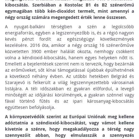
kibocsátás.
Szerbiában a Kostolac B1 és B2 szénerőmű
egymagában több kén-dioxidot termelt, mint amennyi a
négy ország számára megengedett érték lenne összesen.
A nyugat-balkáni térségben a szén a legolcsóbb
energiaforrás, egyben a legszennyezőbb is, és a régió nagyon
kevés pénzt fordít az egészségügyi következmények
kezelésére. 2016 óta, amikor a négy ország 16 szénerőműve
közvetetten 3900 ember halálát okozta, nemhogy csökkent
volna a kéndioxid-kibocsátás, hanem egyes helyeken nőtt is.
Emellett a bejelentések szerint nem is tervezik, hogy bezárnák
az erőműveket, sőt kínai támogatással újabbak épülhetnének
a következő néhány évben. Az utóbbi hetekben Belgrád és
Szarajevó is felkerült a világ legszennyezettebb városainak
listájára. A téli időszakban ez gyakran előfordul, a levegő
minőségét az időjárási körülmények, a gyakran szénnel vagy
fával történő fűtés és az ipari károsanyag-kibocsátás
együttesen befolyásolja.
A környezetvédők szerint az Európai Uniónak meg kellene
adóztatnia a széndioxid-kibocsátást, vagy vámot kellene
kivetnie a szénre, hogy megakadályozza a térség nagy
szennyezőit abban, hogy elmulasszák a szennyezés