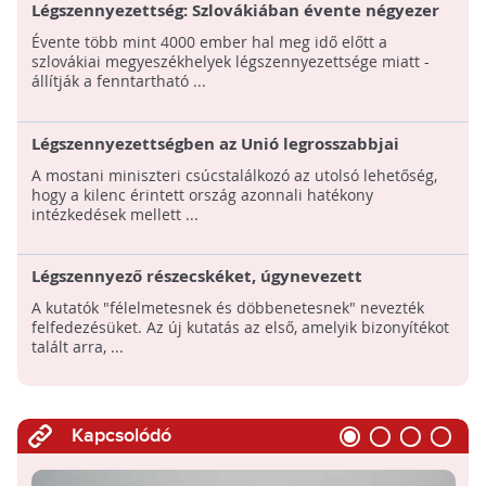
Légszennyezettség: Szlovákiában évente négyezer
ember idő előtti halálát okozza
Évente több mint 4000 ember hal meg idő előtt a
szlovákiai megyeszékhelyek légszennyezettsége miatt -
állítják a fenntartható ...
Légszennyezettségben az Unió legrosszabbjai
között vagyunk
A mostani miniszteri csúcstalálkozó az utolsó lehetőség,
hogy a kilenc érintett ország azonnali hatékony
intézkedések mellett ...
Légszennyező részecskéket, úgynevezett
magnetiteket fedezett fel agyszövetmintákban egy
A kutatók "félelmetesnek és döbbenetesnek" nevezték
új kutatás
felfedezésüket. Az új kutatás az első, amelyik bizonyítékot
talált arra, ...
Kapcsolódó