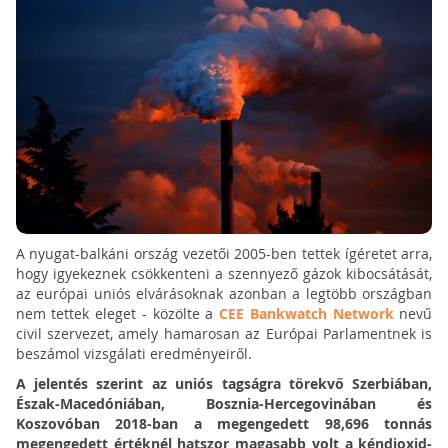
A nyugat-balkáni ország vezetői 2005-ben tettek ígéretet arra,
hogy igyekeznek csökkenteni a szennyező gázok kibocsátását,
az európai uniós elvárásoknak azonban a legtöbb országban
nem tettek eleget - közölte a
CEE Bankwatch Network
nevű
civil szervezet, amely hamarosan az Európai Parlamentnek is
beszámol vizsgálati eredményeiről.
A jelentés szerint az uniós tagságra törekvő Szerbiában,
Észak-Macedóniában, Bosznia-Hercegovinában és
Koszovóban 2018-ban a megengedett 98,696 tonnás
megengedett értéknél hatszor magasabb volt a kéndioxid-