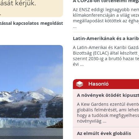
A COP28-on történelmi meg
született! - Összefoglaló az 
Az ENSZ eddigi legnagyobb nem
klímacsúcsáról
klímakonferenciáján a világ veze
megállapodást kötöttek az éghaj
zással kapcsolatos megoldást
...
Latin-Amerikának és a karib
térségnek növelniük kell ki
A Latin-Amerikai és Karibi Gazd
az éghajlatvédelmi célok el
Bizottság (ECLAC) által készített
szerint 2030-ig a bruttó hazai 
évi ...
Hasonló
A növények ötödét kipusz
fenyegeti a klímaváltozás 
A Kew Gardens ezentúl évente
élőhelyük elvesztése miat
globális felmérését, ami lehet
hogy a tudósok megfigyelhess
növényvilág ...
Az elmúlt évek globális