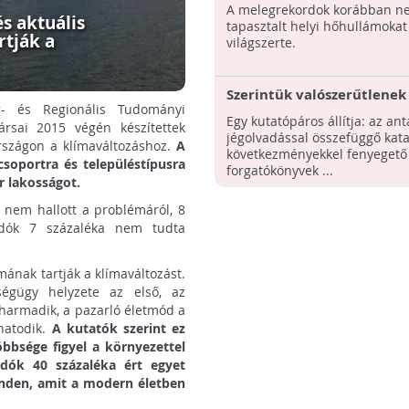
melegrekordjai az emberi
A melegrekordok korábban n
tevékenység következmén
s aktuális
tapasztalt helyi hőhullámokat
rtják a
világszerte.
Szerintük valószerűtlenek
- és Regionális Tudományi
jégolvadásról szóló eddigi
Egy kutatópáros állítja: az ant
ársai 2015 végén készítettek
forgatókönyvek
jégolvadással összefüggő kata
rszágon a klímaváltozáshoz.
A
következményekkel fenyegető
soportra és településtípusra
forgatókönyvek ...
r lakosságot.
a nem hallott a problémáról, 8
adók 7 százaléka nem tudta
ának tartják a klímaváltozást.
égügy helyzete az első, az
harmadik, a pazarló életmód a
 hatodik.
A kutatók szerint ez
bbsége figyel a környezettel
adók 40 százaléka ért egyet
minden, amit a modern életben