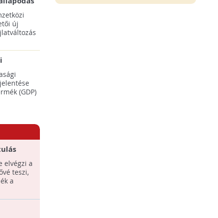
állapodás
ENSZ 28.
zetközi
tői új
latváltozás
i
adásaikat
asági
éréséhez
 jelentése
termék (GDP)
tulás
és
 elvégzi a
t
ővé teszi,
ék a