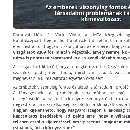
Az emberek viszonylag fontos é
társadalmi problémának ta
klímaváltozást
Baranyai Nóra és Varjú Viktor, az MTA Közgazdaság
Kutatóközpont Regionális Kutatások Intézetének munkat
elemzést arról, hogyan viszonyulnak az emberek Magyaro
vizsgálatot 3269 fős mintán végezték, amely nemre, korc
nézve is pontosan reprezentálja a 15 évnél idősebb magya
A vizsgálatból kiderült, hogy a megkérdezettek 2 százalék
százaléka pedig nem tudja, miről van szó. A válasz
megnevezni a klímaváltozás egyetlen okát sem.
Az emberek viszonylag fontos és aktuális társadalmi problém
A lényegesnek ítélt problémák rangsorában az egészs
elszegényedés a második, a környezetszennyező életmód a 
negyedik, a munkanélküliség az ötödik, a klímaváltozás a
alapján kijelenthető, hogy Magyarországon a lakosság tö
kapcsolatos kérdésekre. Jó példa erre, hogy a válasz
teljesen azzal a kijelentéssel, amely szerint "majdnem 
csinálunk, árt a környezetnek".