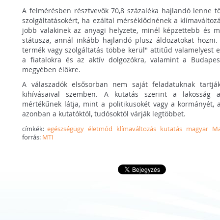
A felmérésben résztvevők 70,8 százaléka hajlandó lenne tö
szolgáltatásokért, ha ezáltal mérséklődnének a klímaváltozá
jobb valakinek az anyagi helyzete, minél képzettebb és m
státusza, annál inkább hajlandó plusz áldozatokat hozni
termék vagy szolgáltatás többe kerül" attitűd valamelyest e
a fiatalokra és az aktív dolgozókra, valamint a Budapes
megyében élőkre.
A válaszadók elsősorban nem saját feladatuknak tartják
kihívásaival szemben. A kutatás szerint a lakosság a
mértékűnek látja, mint a politikusokét vagy a kormányét, 
azonban a kutatóktól, tudósoktól várják legtöbbet.
címkék:
egészségügy
életmód
klímaváltozás
kutatás
magyar
Ma
forrás:
MTI