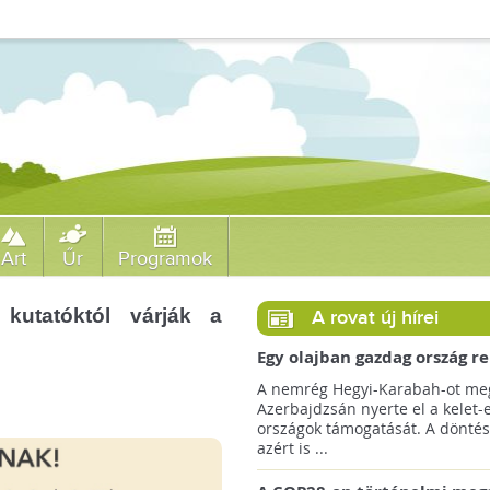
Art
Űr
Programok
 kutatóktól várják a
A rovat új hírei
Egy olajban gazdag ország r
jövőre a COP29 klímacsúcso
A nemrég Hegyi-Karabah-ot meg
Azerbajdzsán nyerte el a kelet-
országok támogatását. A döntés
azért is ...