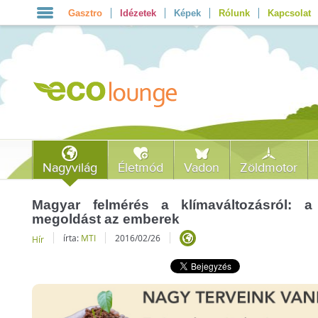
Gasztro
Idézetek
Képek
Rólunk
Kapcsolat
Nagyvilág
Életmód
Vadon
Zöldmotor
Magyar felmérés a klímaváltozásról: a
megoldást az emberek
írta:
MTI
2016/02/26
Hír