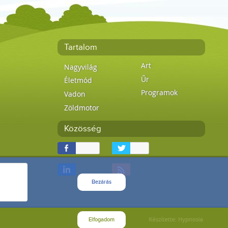
Tartalom
Art
Nagyvilág
Űr
Életmód
Programok
Vadon
Zöldmotor
Közösség
Bezárás
Elfogadom