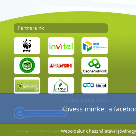
Partnereink
További partnereink »
Kövess minket a faceboo
Weboldalunk használatával jóváhagyo