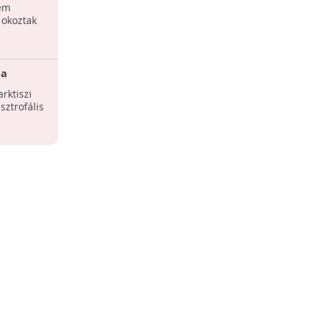
em
yei
 okoztak
 a
arktiszi
sztrofális