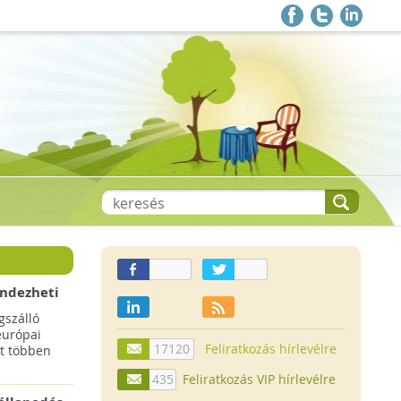
endezheti
t
szálló
európai
17120
Feliratkozás hírlevélre
t többen
435
Feliratkozás VIP hírlevélre