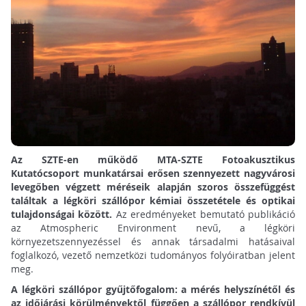
Az SZTE-en működő MTA-SZTE Fotoakusztikus
Kutatócsoport munkatársai erősen szennyezett nagyvárosi
levegőben végzett méréseik alapján szoros összefüggést
találtak a légköri szállópor kémiai összetétele és optikai
tulajdonságai között.
Az eredményeket bemutató publikáció
az Atmospheric Environment nevű, a légköri
környezetszennyezéssel és annak társadalmi hatásaival
foglalkozó, vezető nemzetközi tudományos folyóiratban jelent
meg.
A légköri szállópor gyűjtőfogalom: a mérés helyszínétől és
az időjárási körülményektől függően a szállópor rendkívül