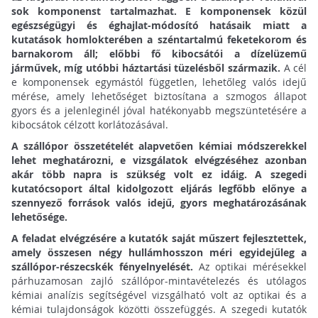
sok komponenst tartalmazhat. E komponensek közül
egészségügyi és éghajlat-módosító hatásaik miatt a
kutatások homlokterében a széntartalmú feketekorom és
barnakorom áll; előbbi fő kibocsátói a dízelüzemű
járművek, míg utóbbi háztartási tüzelésből származik.
A cél
e komponensek egymástól független, lehetőleg valós idejű
mérése, amely lehetőséget biztosítana a szmogos állapot
gyors és a jelenleginél jóval hatékonyabb megszüntetésére a
kibocsátok célzott korlátozásával.
A szállópor összetételét alapvetően kémiai módszerekkel
lehet meghatározni, e vizsgálatok elvégzéséhez azonban
akár több napra is szükség volt ez idáig. A szegedi
kutatócsoport által kidolgozott eljárás legfőbb előnye a
szennyező források valós idejű, gyors meghatározásának
lehetősége.
A feladat elvégzésére a kutatók saját műszert fejlesztettek,
amely összesen négy hullámhosszon méri egyidejűleg a
szállópor-részecskék fényelnyelését.
Az optikai mérésekkel
párhuzamosan zajló szállópor-mintavételezés és utólagos
kémiai analízis segítségével vizsgálható volt az optikai és a
kémiai tulajdonságok közötti összefüggés. A szegedi kutatók