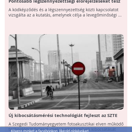
Pontosabb légszennyezettségi előrejelzéseket tesz
lehetővé egy magyar fejlesztés
A ködképződés és a légszennyezettség közti kapcsolatot
vizsgálta az a kutatás, amelynek célja a levegőminőségi ...
Új kibocsátásmérési technológiát fejleszt az SZTE
A Szegedi Tudományegyetem fotoakusztikai elven működő
technológiát fejleszt, mely a gépjárművek kibocsátását
Kövess minket a facebookon, likeold oldalunkat!