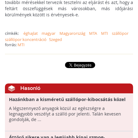
további mérésekkel tervezik tesztelni az eljárást és azt, hogy a
feltárt összefüggések más városokban, más időjárási
körülmények között is érvényesek-e.
címkék:
éghajlat
magyar
Magyarország
MTA
MTI
szállópor
szállópor koncentráció
Szeged
forrás:
MTI
Hasonló
Hazánkban a kisméretű szállópor-kibocsátás közel
70 %-át a lakossági fűtés okozza - Mit tehetünk
A légszennyező anyagok közül az egészségre a
egészségünk védelmében?
legnagyobb veszélyt a szálló por jelenti. Talán kevesen
gondolják, de ...
Áttörő sikere van a legújabb kínai szmog-