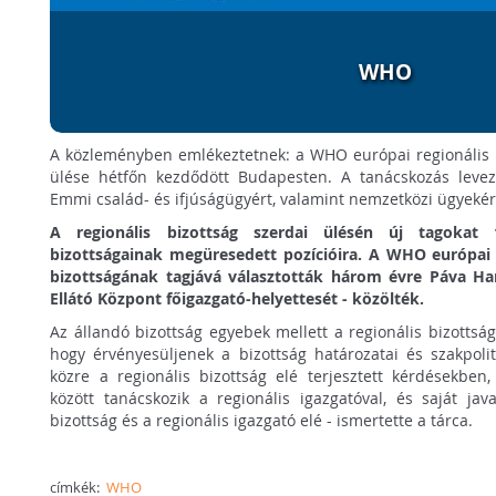
WHO
A közleményben emlékeztetnek: a WHO európai regionális 
ülése hétfőn kezdődött Budapesten. A tanácskozás levez
Emmi család- és ifjúságügyért, valamint nemzetközi ügyekért
A regionális bizottság szerdai ülésén új tagokat v
bizottságainak megüresedett pozícióira. A WHO európai r
bizottságának tagjává választották három évre Páva Ha
Ellátó Központ főigazgató-helyettesét - közölték.
Az állandó bizottság egyebek mellett a regionális bizottság
hogy érvényesüljenek a bizottság határozatai és szakpoli
közre a regionális bizottság elé terjesztett kérdésekben,
között tanácskozik a regionális igazgatóval, és saját java
bizottság és a regionális igazgató elé - ismertette a tárca.
címkék:
WHO