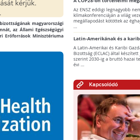
A COP28-on történelmi meg
született! - Összefoglaló az 
Az ENSZ eddigi legnagyobb nem
klímacsúcsáról
klímakonferenciáján a világ veze
megállapodást kötöttek az éghaj
 bizottságának magyarországi
...
nnát, az Állami Egészségügyi
ri Erőforrások Minisztériuma
Latin-Amerikának és a karib
térségnek növelniük kell ki
A Latin-Amerikai és Karibi Gazd
az éghajlatvédelmi célok el
Bizottság (ECLAC) által készített
szerint 2030-ig a bruttó hazai 
évi ...
Kapcsolódó