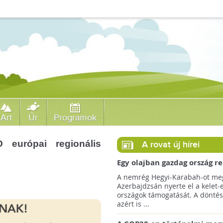
Art
Űr
Programok
európai regionális
A rovat új hírei
Egy olajban gazdag ország r
jövőre a COP29 klímacsúcso
A nemrég Hegyi-Karabah-ot meg
Azerbajdzsán nyerte el a kelet-
országok támogatását. A döntés
azért is ...