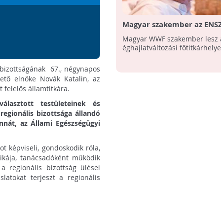
Magyar szakember az ENS
éghajlatváltozási
Magyar WWF szakember lesz 
főtitkárhelyettese
éghajlatváltozási főtitkárhelye
bizottságának 67., négynapos
ető elnöke Novák Katalin, az
 felelős államtitkára.
álasztott testületeinek és
egionális bizottsága állandó
nnát, az Állami Egészségügyi
ot képviseli, gondoskodik róla,
tikája, tanácsadóként működik
 a regionális bizottság ülései
slatokat terjeszt a regionális