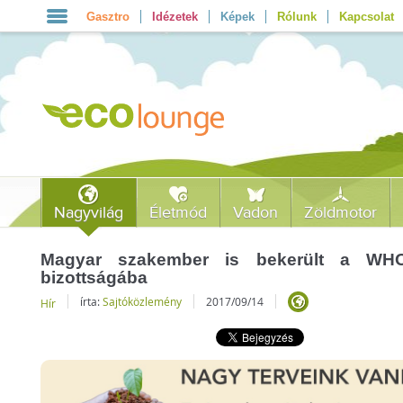
Gasztro
Idézetek
Képek
Rólunk
Kapcsolat
Nagyvilág
Életmód
Vadon
Zöldmotor
Magyar szakember is bekerült a WHO 
bizottságába
írta:
Sajtóközlemény
2017/09/14
Hír