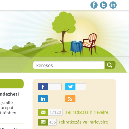
endezheti
t
szálló
európai
17120
Feliratkozás hírlevélre
t többen
435
Feliratkozás VIP hírlevélre