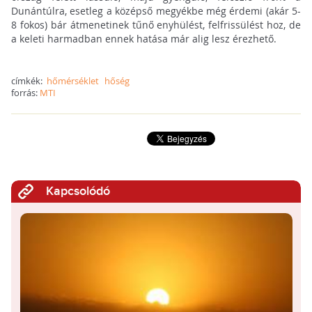
Dunántúlra, esetleg a középső megyékbe még érdemi (akár 5-
8 fokos) bár átmenetinek tűnő enyhülést, felfrissülést hoz, de
a keleti harmadban ennek hatása már alig lesz érezhető.
címkék:
hőmérséklet
hőség
forrás:
MTI
Kapcsolódó