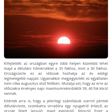
Kifejtették: az országban egyre több helyen közelebb lehet
majd a délutáni hőmérséklet a 35 fokhoz, mint a 30 fokhoz.
Országszerte ez az időszak hozhatja az év eddigi
legmelegebb napjait. Ugyanakkor megjegyezték: ez egyáltalán
nem ritka augusztus első felében. Mutatja ezt, hogy az erre az
időszakra érvényes napi maximumrekordoktól 39, 40 fok körül
vannak.
Kitértek arra is, hogy a jelenlegi számítások szerint péntek
délután/este, szombatra virradóra egy nyugatról érkező, az
ország felett lassuló, majd gyengülő, feloszló front a