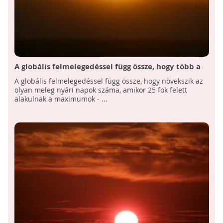
A globális felmelegedéssel függ össze, hogy több a
meleg nyári nap
A globális felmelegedéssel függ össze, hogy növekszik az
olyan meleg nyári napok száma, amikor 25 fok felett
alakulnak a maximumok - ...