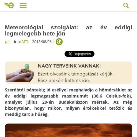
Meteorológiai szolgálat: az év eddigi
legmelegebb hete jön
írta:
MTI
2018/08/06
Hír
Szerdától péntekig jó eséllyel meghaladja a hőmérséklet az
év eddigi legmagasabb maximumát (36,6 Celsius-fok),
amelyet július 29-én Budakalászon mértek. Az még
bizonytalan, hogy mikor, milyen értékekkel tetőzik és
meddig tart a hőség.