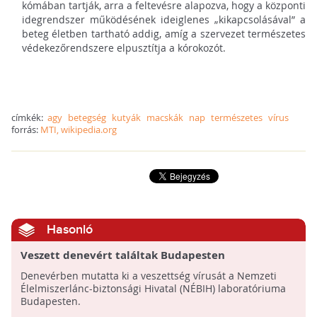
kómában tartják, arra a feltevésre alapozva, hogy a központi
idegrendszer működésének ideiglenes „kikapcsolásával” a
beteg életben tartható addig, amíg a szervezet természetes
védekezőrendszere elpusztítja a kórokozót.
címkék:
agy
betegség
kutyák
macskák
nap
természetes
vírus
forrás:
MTI, wikipedia.org
Hasonló
Veszett denevért találtak Budapesten
Denevérben mutatta ki a veszettség vírusát a Nemzeti
Élelmiszerlánc-biztonsági Hivatal (NÉBIH) laboratóriuma
Budapesten.