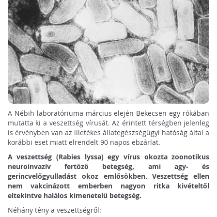
A Nébih laboratóriuma március elején Bekecsen egy rókában
mutatta ki a veszettség vírusát. Az érintett térségben jelenleg
is érvényben van az illetékes állategészségügyi hatóság által a
korábbi eset miatt elrendelt 90 napos ebzárlat.
A veszettség (Rabies lyssa) egy vírus okozta zoonotikus
neuroinvazív fertőző betegség, ami agy- és
gerincvelőgyulladást okoz emlősökben. Veszettség ellen
nem vakcinázott emberben nagyon ritka kivételtől
eltekintve halálos kimenetelű betegség.
Néhány tény a veszettségről: