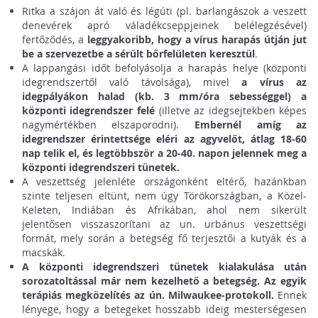
Ritka a szájon át való és légúti (pl. barlangászok a veszett
denevérek apró váladékcseppjeinek belélegzésével)
fertőződés, a
leggyakoribb, hogy a vírus harapás útján jut
be a szervezetbe a sérült bőrfelületen keresztül
.
A lappangási időt befolyásolja a harapás helye (központi
idegrendszertől való távolsága), mivel
a vírus az
idegpályákon halad (kb. 3 mm/óra sebességgel) a
központi idegrendszer felé
(illetve az idegsejtekben képes
nagymértékben elszaporodni).
Embernél amíg az
idegrendszer érintettsége eléri az agyvelőt, átlag 18-60
nap telik el, és legtöbbször a 20-40. napon jelennek meg a
központi idegrendszeri tünetek.
A veszettség jelenléte országonként eltérő, hazánkban
szinte teljesen eltünt, nem úgy Törökországban, a Közel-
Keleten, Indiában és Afrikában, ahol nem sikerült
jelentősen visszaszorítani az un. urbánus veszettségi
formát, mely során a betegség fő terjesztői a kutyák és a
macskák.
A központi idegrendszeri tünetek kialakulása után
sorozatoltással már nem kezelhető a betegség. Az egyik
terápiás megközelítés az ún. Milwaukee-protokoll.
Ennek
lényege, hogy a betegeket hosszabb ideig mesterségesen