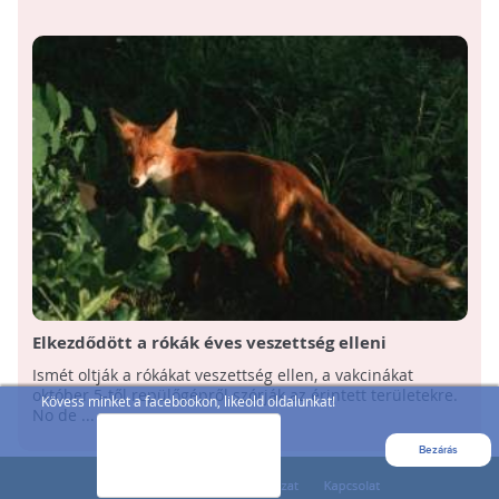
Elkezdődött a rókák éves veszettség elleni
vakcinázása
Ismét oltják a rókákat veszettség ellen, a vakcinákat
október 5-től repülőgépről szórják az érintett területekre.
Kövess minket a facebookon, likeold oldalunkat!
No de ...
Bezárás