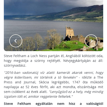
Steve Feltham a Loch Ness partján él, Angliából költözött oda,
hogy megoldja a szörny rejtélyét. Névjegykártyáján az áll:
szörnyvadász.
"2016-ban vadonatúj víz alatti kamerát akarok venni, hogy
végre kiderítsem, mi történik a tó fenekén"
- idézte a The
Press and Journal, Skócia legrégebbi, 1747 óta működő
napilapja az 52 éves férfit, aki azt mondta, elszántsága mit
sem csökkent az évek alatt.
"Lenyűgöző ez a hely, még mindig
izgalom tölt el, amikor reggelente felkelek."
Steve Feltham egyáltalán nem hisz a valóságtól