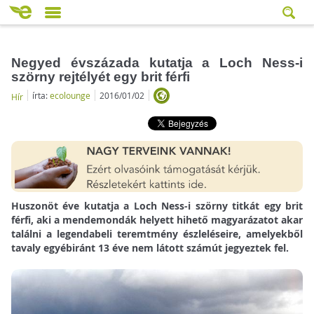
Negyed évszázada kutatja a Loch Ness-i
szörny rejtélyét egy brit férfi
írta:
ecolounge
2016/01/02
Hír
Huszonöt éve kutatja a Loch Ness-i szörny titkát egy brit
férfi, aki a mendemondák helyett hihető magyarázatot akar
találni a legendabeli teremtmény észleléseire, amelyekből
tavaly egyébiránt 13 éve nem látott számút jegyeztek fel.