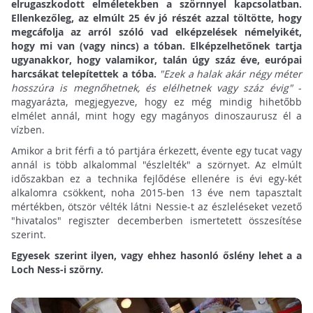
elrugaszkodott elméletekben a szörnnyel kapcsolatban.
Ellenkezőleg, az elmúlt 25 év jó részét azzal töltötte, hogy
megcáfolja az arról szóló vad elképzelések némelyikét,
hogy mi van (vagy nincs) a tóban. Elképzelhetőnek tartja
ugyanakkor, hogy valamikor, talán úgy száz éve, európai
harcsákat telepítettek a tóba.
"Ezek a halak akár négy méter
hosszúra is megnőhetnek, és elélhetnek vagy száz évig"
-
magyarázta, megjegyezve, hogy ez még mindig hihetőbb
elmélet annál, mint hogy egy magányos dinoszaurusz él a
vízben.
Amikor a brit férfi a tó partjára érkezett, évente egy tucat vagy
annál is több alkalommal "észlelték" a szörnyet. Az elmúlt
időszakban ez a technika fejlődése ellenére is évi egy-két
alkalomra csökkent, noha 2015-ben 13 éve nem tapasztalt
mértékben, ötször vélték látni Nessie-t az észleléseket vezető
"hivatalos" regiszter decemberben ismertetett összesítése
szerint.
Egyesek szerint ilyen, vagy ehhez hasonló őslény lehet a a
Loch Ness-i szörny.