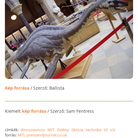
Kép forrása
/ Szerző: Ballista
Kiemelt
kép forrása
/ Szerző: Sam Fentress
címkék:
dinoszaurusz
MIT
őslény
Skócia
technika
tó
víz
forrás:
MTI, pressandjournal.co.uk