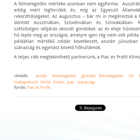
A felmelegedés mértéke azonban nem egyforma: Ausztráliá
eddig mért legforróbb év, míg az Egyesült Államok
rekordhőségeket. Az augusztus – bár mi is megéreztük a 
döntött Ausztriában, Szlovéniában és Szlovákiában. 
szélsőséges időjárás okozott gondokat: az év eleje hűvöse
hó lepte meg az országot, amelyre igen rég nem volt péld
példátlan mértékű zöldár következett, azután júliusba
szárazság és egymást követő hőhullámok.
A teljes cikk megtekinthető partnerünk, a Piac és Profit Klí
címkék:
aszály
felmelegedés
globális felmelegedés
hó
melegrekord
NASA
óceán
piac
szárazság
forrás:
Piac és Profit