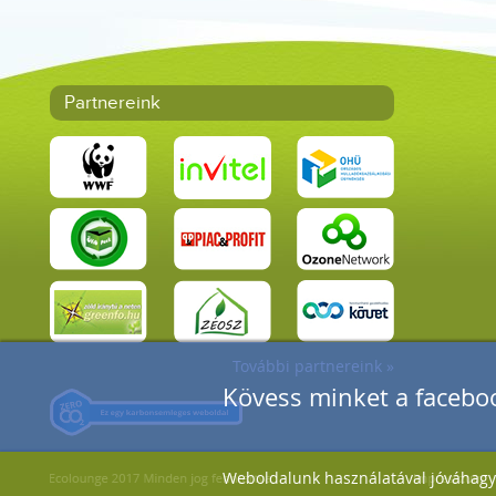
Partnereink
További partnereink »
Kövess minket a faceboo
Weboldalunk használatával jóváhagyo