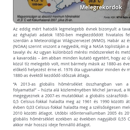
Melegrekordok
Az eddig mért hatodik legmelegebb évnek bizonyult a tava
az éghajlati adatok 1850-ben megkezdődött hivatalos fel
szerdán a Meteorológiai Világszervezet (WMO). Habár az és
(NOAA) szerint viszont a negyedik, míg a NASA toplistáján a 
tavalyi év. Az ugyan különböző mérési módszereket és metó
a kavarodás – ám abban minden kutató egyetért, hogy az ú
közül tíz melegebb volt, mint bármely másik az 1880-as év
előkelő helyezést érne el. 1976 óta ugyanakkor minden év m
1880-as évektől kezdődő időszak átlaga.
“A 2013-as globális hőmérséklet összhangban van a
folyamattal” – húzta alá közleményében Michel Jarraud, a W
megegyeznek a 2007-es mutatókkal: a globális szárazföldi-
0,5 Celsius-fokkal haladta meg az 1961 és 1990 közötti á
évben 0,03 Celsius-fokkal haladta meg a szélsőségesen mel
2010 közötti átlagot. Utóbbi időintervallumban 2005 és 20
globális hőmérséklet ezekben az években nagyjából 0,55 Ce
akkor már hosszú ideje fennálló átlagot.