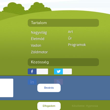
Tartalom
Art
Nagyvilág
Űr
Életmód
Programok
Vadon
Zöldmotor
Közösség
Bezárás
Elfogadom