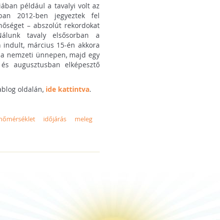
ban például a tavalyi volt az
ban 2012-ben jegyeztek fel
hőséget – abszolút rekordokat
Nálunk tavaly elsősorban a
n indult, március 15-én akkora
a a nemzeti ünnepen, majd egy
n és augusztusban elképesztő
mablog oldalán,
ide kattintva
.
hőmérséklet
időjárás
meleg