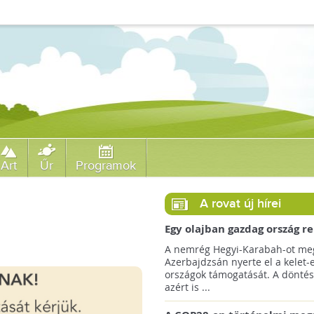
Art
Űr
Programok
A rovat új hírei
Egy olajban gazdag ország r
jövőre a COP29 klímacsúcso
A nemrég Hegyi-Karabah-ot meg
Azerbajdzsán nyerte el a kelet-
országok támogatását. A döntés
azért is ...