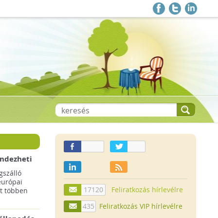
endezheti
t
szálló
európai
17120
Feliratkozás hírlevélre
t többen
435
Feliratkozás VIP hírlevélre