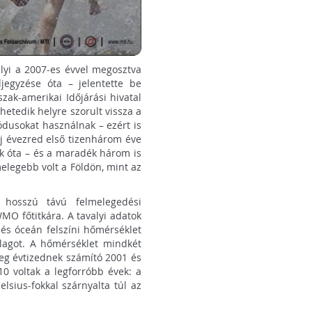
lyi a 2007-es évvel megosztva
jegyzése óta – jelentette be
zak-amerikai Időjárási hivatal
hetedik helyre szorult vissza a
dusokat használnak – ezért is
j évezred első tizenhárom éve
ek óta – és a maradék három is
elegebb volt a Földön, mint az
 hosszú távú felmelegedési
MO főtitkára. A tavalyi adatok
 és óceán felszíni hőmérséklet
tlagot. A hőmérséklet mindkét
eg évtizednek számító 2001 és
10 voltak a legforróbb évek: a
lsius-fokkal szárnyalta túl az