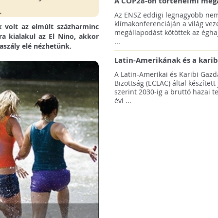
A COP28-on történelmi meg
született! - Összefoglaló az 
Az ENSZ eddigi legnagyobb nem
klímacsúcsáról
klímakonferenciáján a világ veze
 volt az elmúlt százharminc
megállapodást kötöttek az éghaj
a kialakul az El Nino, akkor
...
aszály elé nézhetünk.
Latin-Amerikának és a karib
térségnek növelniük kell ki
A Latin-Amerikai és Karibi Gazd
az éghajlatvédelmi célok el
Bizottság (ECLAC) által készített
szerint 2030-ig a bruttó hazai 
évi ...