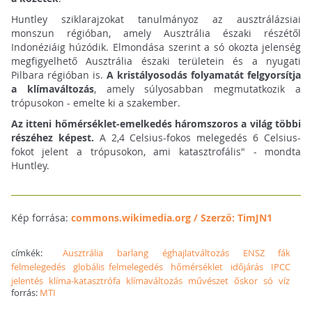
Huntley sziklarajzokat tanulmányoz az ausztrálázsiai
monszun régióban, amely Ausztrália északi részétől
Indonéziáig húzódik. Elmondása szerint a só okozta jelenség
megfigyelhető Ausztrália északi területein és a nyugati
Pilbara régióban is.
A kristályosodás folyamatát felgyorsítja
a klímaváltozás
, amely súlyosabban megmutatkozik a
trópusokon - emelte ki a szakember.
Az itteni hőmérséklet-emelkedés háromszoros a világ többi
részéhez képest.
A 2,4 Celsius-fokos melegedés 6 Celsius-
fokot jelent a trópusokon, ami katasztrofális" - mondta
Huntley.
Kép forrása:
commons.wikimedia.org / Szerző: TimJN1
címkék:
Ausztrália
barlang
éghajlatváltozás
ENSZ
fák
felmelegedés
globális felmelegedés
hőmérséklet
időjárás
IPCC
jelentés
klíma-katasztrófa
klímaváltozás
művészet
őskor
só
víz
forrás:
MTI