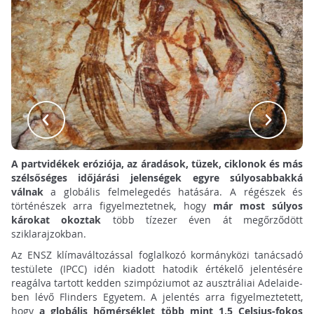
A partvidékek eróziója, az áradások, tüzek, ciklonok és más
szélsőséges időjárási jelenségek egyre súlyosabbakká
válnak
a globális felmelegedés hatására. A régészek és
történészek arra figyelmeztetnek, hogy
már most súlyos
károkat okoztak
több tízezer éven át megőrződött
sziklarajzokban.
Az ENSZ klímaváltozással foglalkozó kormányközi tanácsadó
testülete (IPCC) idén kiadott hatodik értékelő jelentésére
reagálva tartott kedden szimpóziumot az ausztráliai Adelaide-
ben lévő Flinders Egyetem. A jelentés arra figyelmeztetett,
hogy
a globális hőmérséklet több mint 1,5 Celsius-fokos