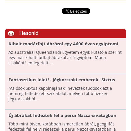
Hasonló
Kihalt madárfajt ábrázol egy 4600 éves egyiptomi
festmény
Az ausztráliai Queenslandi Egyetem egyik kutatója szerint
egy már kihalt lúdfajt ábrázol az "egyiptomi Mona
Lisaként" emlegetett ...
Fantasztikus lelet! - Jégkorszaki emberek "Sixtus
kápolnáját" találták meg az amazonasi esőerdőben
"Az ősök Sixtus kápolnájának" nevezték tudósok azt a
nemrég felfedezett sziklafalat, melyen több tízezer
jégkorszakból ...
Új ábrákat fedeztek fel a perui Nazca-sivatagban
Több mint ötven, korábban ismeretlen ábrát, geoglifát
fedeztek fel helyi régészek a perui Nazca-sivatagban, a