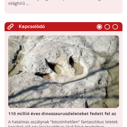
világhírű ...
Kapcsolódó
110 millió éves dinoszauruszleleteket fedett fel az
aszály Texasban
A hatalmas aszálynak "köszönhetően" fantasztikus leletek
kerültek elő egy kiszáradóban lévő folyó medrében