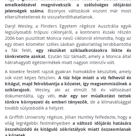
emelkedésével megnövekszik a szélsőséges időjárási
jelenségek száma
. Bizonyos változások viszont már most
elkerülhetetlenek és visszafordíthatatlanok.
Daryl Wesley, a Flinders Egyetem régésze Ausztrália egyik
legsúlyosabb trópusi ciklonjáról, a kontinens északi részén
2006-ban pusztított Monica nevű ciklonról elmondta, hogy az
egy ötven kilométer széles sávban gyakorlatilag lerobbantotta
a fák felét,
egy részüket sziklaalkotásokra lökte és
tönkretette azokat
. Ezután tűz támadt, amely a Monica által
hátrahagyott égéstermékek miatt nagyon intenzív volt.
A kövekre festett rajzok gyakran homokkőre készültek, amely
sok vizet képes felszívni.
A tűz hője miatt a víz felhevül és
kitágul, majd felrobbantja a kőzetet, így megsemmisülnek a
sziklarajzok.
Wesley, aki az elmúlt 56 év változásait
dokumentálta, úgy véli,
már egy sor műalkotást tettek
tönkre környezeti és emberi tényezők
, de a klímaválsággal
tovább súlyosbodik a helyzet.
A Griffith University régésze, Jillian Huntley felfedezte, hogy a
világ legrégebbi festményeiben
a változó időjárás hatására
összehúzódó és kitáguló sókristályok miatt összeomlanak
a kőzetek
.