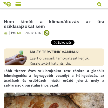
Nem kíméli a klímaváltozás az ősi
sziklarajzokat sem
írta:
MTI
2021/11/16
Hír
Több tízezer éves sziklarajzokat tesz tönkre a globális
felmelegedés: a legnagyobb veszélyt a hőingadozás, az
áradások és erdőtüzek miatti erózió jelenti, mely a
sziklarajzok pusztulásához vezet.