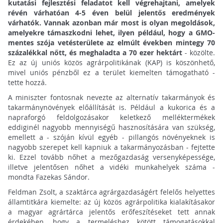
kutatási fejlesztési feladatot kell végrehajtani, amelyek
révén várhatóan 4-5 éven belül jelentős eredmények
várhatók. Vannak azonban már most is olyan megoldások,
amelyekre támaszkodni lehet, ilyen például, hogy a GMO-
mentes szója vetésterülete az elmúlt években mintegy 70
százalékkal nőtt, és meghaladta a 70 ezer hektárt
- közölte.
Ez az új uniós közös agrárpolitikának (KAP) is köszönhető,
mivel uniós pénzből ez a terület kiemelten támogatható -
tette hozzá.
A miniszter fontosnak nevezte az alternatív takarmányok és
takarmánynövények előállítását is. Például a kukorica és a
napraforgó feldolgozásakor keletkező melléktermékek
eddiginél nagyobb mennyiségű hasznosítására van szükség,
emellett a - szóján kívül egyéb - pillangós növényeknek is
nagyobb szerepet kell kapniuk a takarmányozásban - fejtette
ki. Ezzel tovább nőhet a mezőgazdaság versenyképessége,
illetve jelentősen nőhet a vidéki munkahelyek száma -
mondta Fazekas Sándor.
Feldman Zsolt, a szaktárca agrárgazdaságért felelős helyettes
államtitkára kiemelte: az új közös agrárpolitika kialakításakor
a magyar agrártárca jelentős erőfeszítéseket tett annak
érdekében, hogy a termeléshez kötött támogatásokkal