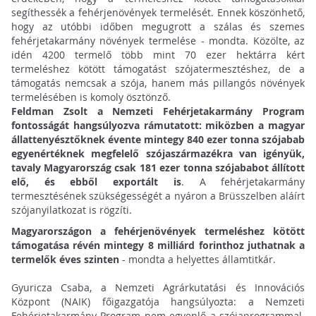
segíthessék a fehérjenövények termelését.
Ennek köszönhető,
hogy az utóbbi időben megugrott a szálas és szemes
fehérjetakarmány növények termelése - mondta. Közölte, az
idén 4200 termelő több mint 70 ezer hektárra kért
termeléshez kötött támogatást szójatermesztéshez, de a
támogatás nemcsak a szója, hanem más pillangós növények
termelésében is komoly ösztönző.
Feldman Zsolt a Nemzeti Fehérjetakarmány Program
fontosságát hangsúlyozva rámutatott: miközben a magyar
állattenyésztőknek évente mintegy 840 ezer tonna szójabab
egyenértéknek megfelelő szójaszármazékra van igényük,
tavaly Magyarország csak 181 ezer tonna szójababot állított
elő, és ebből exportált is
. A fehérjetakarmány
termesztésének szükségességét a nyáron a Brüsszelben aláírt
szójanyilatkozat is rögzíti.
Magyarországon a fehérjenövények termeléshez kötött
támogatása révén mintegy 8 milliárd forinthoz juthatnak a
termelők éves szinten
- mondta a helyettes államtitkár.
Gyuricza Csaba, a Nemzeti Agrárkutatási és Innovációs
Központ (NAIK) főigazgatója hangsúlyozta: a Nemzeti
Fehérjetakarmány Program nem egyenlő a szójaprogrammal.