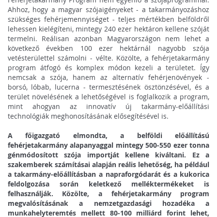
Ahhoz, hogy a magyar szójaigényeket - a takarmányozáshoz
szükséges fehérjemennyiséget - teljes mértékben belföldről
lehessen kielégíteni, mintegy 240 ezer hektáron kellene szóját
termelni. Reálisan azonban Magyarországon nem lehet a
következő években 100 ezer hektárnál nagyobb szója
vetésterülettel számolni - vélte. Közölte, a fehérjetakarmány
program átfogó és komplex módon kezeli a területet. Így
nemcsak a szója, hanem az alternatív fehérjenövények -
borsó, lóbab, lucerna - termesztésének ösztönzésével, és a
terület növelésének a lehetőségével is foglalkozik a program,
mint ahogyan az innovatív új takarmány-előállítási
technológiák meghonosításának elősegítésével is.
A főigazgató elmondta, a belföldi előállítású
fehérjetakarmány alapanyaggal mintegy 500-550 ezer tonna
génmódosított szója importját kellene kiváltani. Ez a
szakemberek számításai alapján reális lehetőség, ha például
a takarmány-előállításban a napraforgódarát és a kukorica
feldolgozása során keletkező melléktermékeket is
felhasználják. Közölte, a fehérjetakarmány program
megvalósításának a nemzetgazdasági hozadéka a
munkahelyteremtés mellett 80-100 milliárd forint lehet,