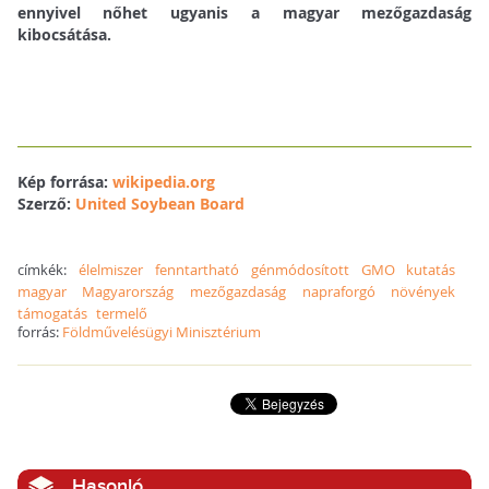
ennyivel nőhet ugyanis a magyar mezőgazdaság
kibocsátása.
Kép forrása:
wikipedia.org
Szerző:
United Soybean Board
címkék:
élelmiszer
fenntartható
génmódosított
GMO
kutatás
magyar
Magyarország
mezőgazdaság
napraforgó
növények
támogatás
termelő
forrás:
Földművelésügyi Minisztérium
Hasonló