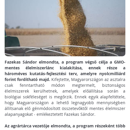
Fazekas Sándor elmondta, a program végső célja a GMO-
mentes élelmiszerlánc kialakítása, ennek része a
hároméves kutatás-fejlesztési terv, amelyre nyolcmilliárd
forint fordítható majd.
Kifejtette, Magyarországon az asztalra
csak fenntartható módon megtermelt, biztonságos
élelmiszerek kerülhetnek, amelyek előállítása során a
biológiai sokféleséget is megőrzik. Ennek egyik alapfeltétele,
hogy Magyarországon a lehető legnagyobb mennyiségben
állítsanak elő génmódosított összetevőktől mentes élelmiszer
alapanyagokat - emlékeztetett Fazekas Sándor.
Az agrártárca vezetője elmondta, a program részeként több