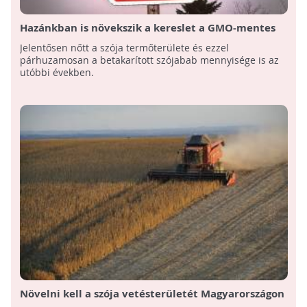
Hazánkban is növekszik a kereslet a GMO-mentes
szója iránt
Jelentősen nőtt a szója termőterülete és ezzel
párhuzamosan a betakarított szójabab mennyisége is az
utóbbi években.
Növelni kell a szója vetésterületét Magyarországon