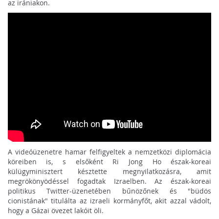
az irániakon.
A videóüzenetre hamar felfigyeltek a nemzetközi diplomácia
köreiben is, s elsőként Ri Jong Ho észak-koreai
külügyminisztert késztette megnyilatkozásra, amit
megrökönyödéssel fogadtak Izraelben. Az észak-koreai
politikus Twitter-üzenetében bűnözőnek és "büdös
cionistának" titulálta az izraeli kormányfőt, akit azzal vádolt,
hogy a Gázai övezet lakóit öli.