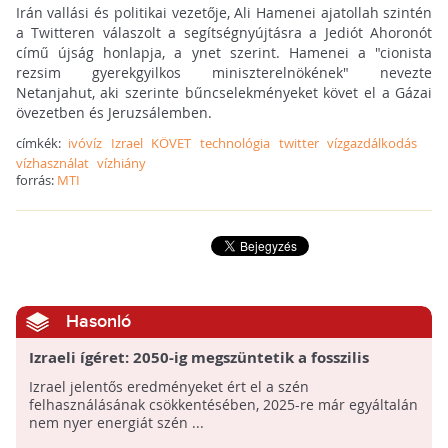
Irán vallási és politikai vezetője, Ali Hamenei ajatollah szintén
a Twitteren válaszolt a segítségnyújtásra a Jediót Ahoronót
című újság honlapja, a ynet szerint. Hamenei a "cionista
rezsim gyerekgyilkos miniszterelnökének" nevezte
Netanjahut, aki szerinte bűncselekményeket követ el a Gázai
övezetben és Jeruzsálemben.
címkék:
ivóvíz
Izrael
KÖVET
technológia
twitter
vízgazdálkodás
vízhasználat
vízhiány
forrás:
MTI
Hasonló
Izraeli ígéret: 2050-ig megszüntetik a fosszilis
tüzelőanyagok használatát
Izrael jelentős eredményeket ért el a szén
felhasználásának csökkentésében, 2025-re már egyáltalán
nem nyer energiát szén ...