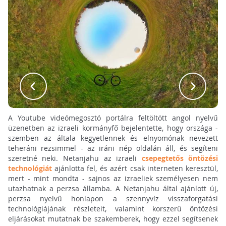
A Youtube videómegosztó portálra feltöltött angol nyelvű
üzenetben az izraeli kormányfő bejelentette, hogy országa -
szemben az általa kegyetlennek és elnyomónak nevezett
teheráni rezsimmel - az iráni nép oldalán áll, és segíteni
szeretné neki. Netanjahu az izraeli
csepegtetős öntözési
technológiát
ajánlotta fel, és azért csak interneten keresztül,
mert - mint mondta - sajnos az izraeliek személyesen nem
utazhatnak a perzsa államba. A Netanjahu által ajánlott új,
perzsa nyelvű honlapon a szennyvíz visszaforgatási
technológiájának részleteit, valamint korszerű öntözési
eljárásokat mutatnak be szakemberek, hogy ezzel segítsenek