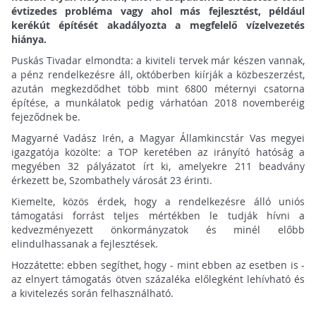
évtizedes probléma vagy ahol más fejlesztést, például
kerékút építését akadályozta a megfelelő vízelvezetés
hiánya.
Puskás Tivadar elmondta: a kiviteli tervek már készen vannak,
a pénz rendelkezésre áll, októberben kiírják a közbeszerzést,
azután megkezdődhet több mint 6800 méternyi csatorna
építése, a munkálatok pedig várhatóan 2018 novemberéig
fejeződnek be.
Magyarné Vadász Irén, a Magyar Államkincstár Vas megyei
igazgatója közölte: a TOP keretében az irányító hatóság a
megyében 32 pályázatot írt ki, amelyekre 211 beadvány
érkezett be, Szombathely városát 23 érinti.
Kiemelte, közös érdek, hogy a rendelkezésre álló uniós
támogatási forrást teljes mértékben le tudják hívni a
kedvezményezett önkormányzatok és minél előbb
elindulhassanak a fejlesztések.
Hozzátette: ebben segíthet, hogy - mint ebben az esetben is -
az elnyert támogatás ötven százaléka előlegként lehívható és
a kivitelezés során felhasználható.