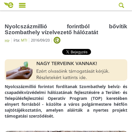
Nyolcszázmillió forintból bővítik
Szombathely vízelvezető hálózatát
írta:
MTI
2016/09/20
Hír
Nyolcszázmillió forintot fordítanak Szombathely belvíz- és
csapadékvízvédelmi hálózatának fejlesztésére a Terület- és
Településfejlesztési Operatív Program (TOP) keretében
elnyert forrásból - közölte a város polgármestere hétfőn
sajtótájékoztatón, amelyen aláírták a nyertes projekt
támogatási szerződését.