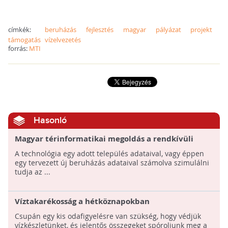
címkék:
beruházás
fejlesztés
magyar
pályázat
projekt
támogatás
vízelvezetés
forrás:
MTI
Hasonló
Magyar térinformatikai megoldás a rendkívüli
csapadékhullások modellezésére
A technológia egy adott település adataival, vagy éppen
egy tervezett új beruházás adataival számolva szimulálni
tudja az ...
Víztakarékosság a hétköznapokban
Csupán egy kis odafigyelésre van szükség, hogy védjük
vízkészletünket, és jelentős összegeket spóroljunk meg a