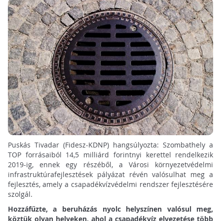
Puskás Tivadar (Fidesz-KDNP) hangsúlyozta: Szombathely a
TOP forrásaiból 14,5 milliárd forintnyi kerettel rendelkezik
2019-ig, ennek egy részéből, a Városi környezetvédelmi
infrastruktúrafejlesztések pályázat révén valósulhat meg a
fejlesztés, amely a csapadékvízvédelmi rendszer fejlesztésére
szolgál.
Hozzáfűzte, a beruházás nyolc helyszínen valósul meg,
köztük olyan helyeken, ahol a csapadékvíz elvezetése több