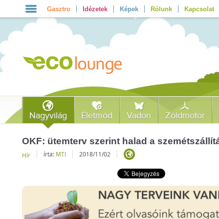
Gasztro
Idézetek
Képek
Rólunk
Kapcsolat
Nagyvilág
Életmód
Vadon
Zöldmotor
OKF: ütemterv szerint halad a szemétszállít
írta:
MTI
2018/11/02
Hír