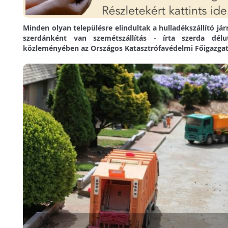
Minden olyan településre elindultak a hulladékszállító já
szerdánként van szemétszállítás - írta szerda délu
közleményében az Országos Katasztrófavédelmi Főigazgat