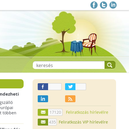
endezheti
t
szálló
európai
17120
Feliratkozás hírlevélre
t többen
435
Feliratkozás VIP hírlevélre