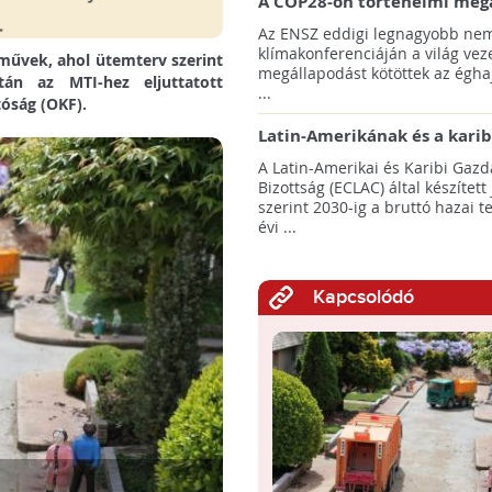
A COP28-on történelmi meg
született! - Összefoglaló az 
Az ENSZ eddigi legnagyobb nem
klímacsúcsáról
klímakonferenciáján a világ veze
rművek, ahol ütemterv szerint
megállapodást kötöttek az éghaj
tán az MTI-hez eljuttatott
...
óság (OKF).
Latin-Amerikának és a karib
térségnek növelniük kell ki
A Latin-Amerikai és Karibi Gazd
az éghajlatvédelmi célok el
Bizottság (ECLAC) által készített
szerint 2030-ig a bruttó hazai 
évi ...
Kapcsolódó