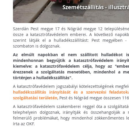
Szemétszállítás - illusztr
Szerdán Pest megye 17 és Nógrád megye 12 településének 
össze a katasztrófavédelem emberei. A következő napok
szerint látják el a hulladékszállítást: Pest megyében 
szombaton is dolgoznak.
Az elmúlt napokban el nem szállított hulladékot i
mindenhonnan begyűjtik a katasztrófavédelem irányít
kiemelve: a katasztrófavédelem célja, hogy az "embe
érezzenek a szolgáltatás menetében, mindenhol a m
történjen a hulladékszállítás".
A katasztrófavédelem jogszabályi kötelezettségének megfe
hulladékszállítás irányítását és a szervezési feladat
szolgáltatási területén
, Pest és Nógrád megye összesen 116
A katasztrófavédelem szakemberei reggel óta a szolgáltatá
telephelyein dolgoznak, irányítják és összehangolják a 
felmerülő problémákat, hogy mindenhol zökkenőmentes leg
írta az OKF.