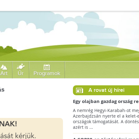
Art
Űr
Programok
ás
A rovat új hírei
Egy olajban gazdag ország r
jövőre a COP29 klímacsúcso
A nemrég Hegyi-Karabah-ot meg
Azerbajdzsán nyerte el a kelet-
országok támogatását. A döntés
azért is ...