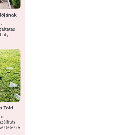
lójának
A kormány forrást fog biztosítani a
hulladékgazdálkodás
 a
A hulladékgazdálkodás helyzete is téma
konszolidációjához
gáltatás
volt a legutóbbi kormányinfón. Gulyás
bályi,
Gergely Miniszterelnökséget vezető
miniszter a ...
a Zöld
tási
lmi
zállítás
yeztetésre