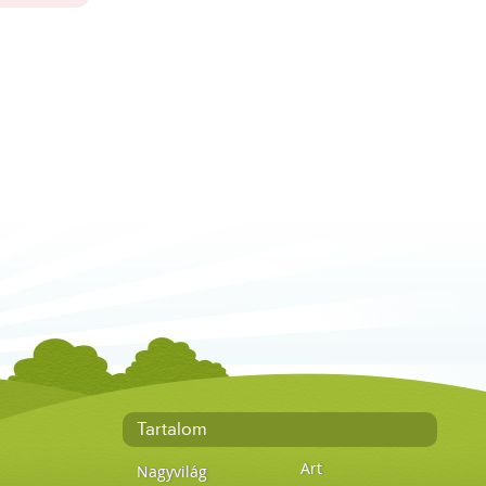
Tartalom
Art
Nagyvilág