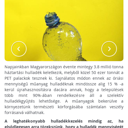
Napjainkban Magyarországon évente mintegy 3.8 millió tonna
háztartási hulladék keletkezik, melyből közel 50 ezer tonnát a
PET palackok tesznek ki. Sajnálatos módon ennek az óriási
mennyiségű műanyag hulladéknak mindössze alig 15 % -a
kerül újrahasznosításra dacára annak, hogy a települések
több mint 90%-ában rendelkezésre áll a szelektív
hulladékgyűjtés lehetősége. A műanyagok bekerülve a
környezetünk természeti körforgásába számtalan veszély
forrásaivá válhatnak.
A leghatékonyabb hulladékkezelés mindig az, ha
elsődlegesen arra törekszünk, hogy a hulladék mennyiségét