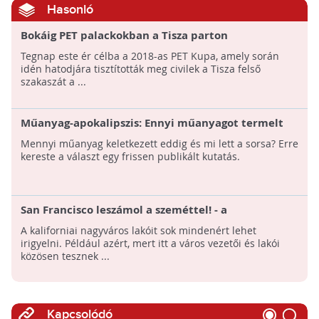
Hasonló
Bokáig PET palackokban a Tisza parton
Tegnap este ér célba a 2018-as PET Kupa, amely során
idén hatodjára tisztították meg civilek a Tisza felső
szakaszát a ...
Műanyag-apokalipszis: Ennyi műanyagot termelt
eddig az emberiség
Mennyi műanyag keletkezett eddig és mi lett a sorsa? Erre
kereste a választ egy frissen publikált kutatás.
San Francisco leszámol a szeméttel! - a
nejlonzacskók után a PET palackoknak is hadat
A kaliforniai nagyváros lakóit sok mindenért lehet
üzent a város!
irigyelni. Például azért, mert itt a város vezetői és lakói
közösen tesznek ...
Kapcsolódó