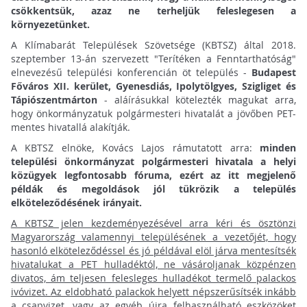
csökkentsük, azaz ne terheljük feleslegesen a
környezetünket.
A Klímabarát Települések Szövetsége (KBTSZ) által 2018.
szeptember 13-án szervezett "Terítéken a Fenntarthatóság"
elnevezésű települési konferencián öt település -
Budapest
Főváros XII. kerület, Gyenesdiás, Ipolytölgyes, Szigliget és
Tápiószentmárton
- aláírásukkal kötelezték magukat arra,
hogy önkormányzatuk polgármesteri hivatalát a jövőben PET-
mentes hivatallá alakítják.
A KBTSZ elnöke, Kovács Lajos rámutatott arra:
minden
települési önkormányzat polgármesteri hivatala a helyi
közügyek legfontosabb fóruma, ezért az itt megjelenő
példák és megoldások jól tükrözik a település
elköteleződésének irányait.
A KBTSZ jelen kezdeményezésével arra kéri és ösztönzi
Magyarország valamennyi településének a vezetőjét, hogy
hasonló elköteleződéssel és jó példával elöl járva mentesítsék
hivatalukat a PET hulladéktól, ne vásároljanak közpénzen
divatos, ám teljesen felesleges hulladékot termelő palackos
ivóvizet.
Az eldobható palackok helyett népszerűsítsék inkább
a csapvizet, vagy az egyéb újra felhasználható eszközöket