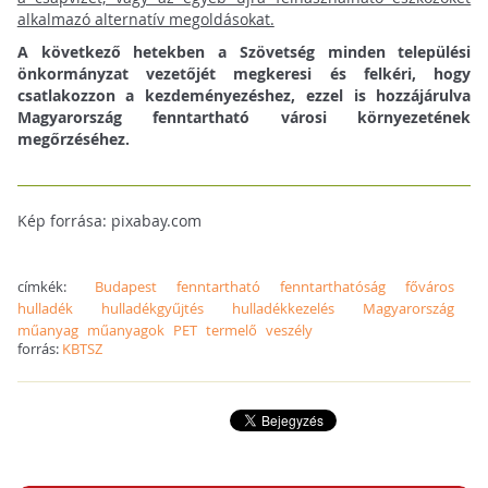
alkalmazó alternatív megoldásokat.
A következő hetekben a Szövetség minden települési
önkormányzat vezetőjét megkeresi és felkéri, hogy
csatlakozzon a kezdeményezéshez, ezzel is hozzájárulva
Magyarország fenntartható városi környezetének
megőrzéséhez.
Kép forrása: pixabay.com
címkék:
Budapest
fenntartható
fenntarthatóság
főváros
hulladék
hulladékgyűjtés
hulladékkezelés
Magyarország
műanyag
műanyagok
PET
termelő
veszély
forrás:
KBTSZ