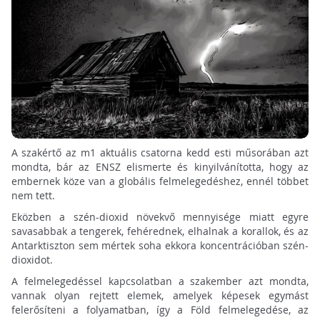
A szakértő az m1 aktuális csatorna kedd esti műsorában azt
mondta, bár az ENSZ elismerte és kinyilvánította, hogy az
embernek köze van a globális felmelegedéshez, ennél többet
nem tett.
Eközben a szén-dioxid növekvő mennyisége miatt egyre
savasabbak a tengerek, fehérednek, elhalnak a korallok, és az
Antarktiszton sem mértek soha ekkora koncentrációban szén-
dioxidot.
A felmelegedéssel kapcsolatban a szakember azt mondta,
vannak olyan rejtett elemek, amelyek képesek egymást
felerősíteni a folyamatban, így a Föld felmelegedése, az