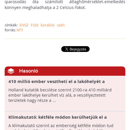
iparosodás óta számított átlaghőmérséklet-emelkedés
könnyen meghaladhatja a 2 Celsius-fokot.
címkék:
ENSZ
Föld
korallok
szén
forrás:
MTI
Hasonló
410 millió ember vesztheti el a lakóhelyét a
vízszintemelkedés miatt
Holland kutatók becslése szerint 2100-ra 410 milliárd
ember lakóhelye kerülhet víz alá, a veszélyeztetett
területek nagy része a ...
Klímakutató: kétféle módon kerülhetjük el a
katasztrófát
A klímakutató szerint az emberiség kétféle módon tud