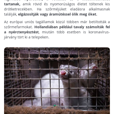
tartanak,
amik
rövid és nyomorúságos életet töltenek kis
drótketrecekben. Ha szőrméjüket eladásra alkalmasnak
találják,
elgázosítják vagy áramütéssel ölik meg őket.
Az európai uniós tagállamok közül többen már betiltották a
szőrmefarmokat.
Hollandiában például tavaly számolták fel
a nyérctenyésztést
, miután több esetben is koronavírus-
járvány tört ki a telepeken.