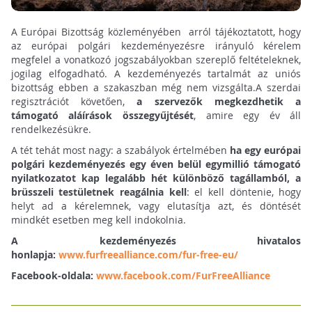
A Európai Bizottság közleményében arról tájékoztatott, hogy
az európai polgári kezdeményezésre irányuló kérelem
megfelel a vonatkozó jogszabályokban szereplő feltételeknek,
jogilag elfogadható. A kezdeményezés tartalmát az uniós
bizottság ebben a szakaszban még nem vizsgálta.A szerdai
regisztrációt követően,
a szervezők megkezdhetik a
támogató aláírások összegyűjtését
, amire egy év áll
rendelkezésükre.
A tét tehát most nagy: a szabályok értelmében
ha egy európai
polgári kezdeményezés egy éven belül egymillió támogató
nyilatkozatot kap legalább hét különböző tagállamból, a
brüsszeli testületnek reagálnia kell
: el kell döntenie, hogy
helyt ad a kérelemnek, vagy elutasítja azt, és döntését
mindkét esetben meg kell indokolnia.
A kezdeményezés hivatalos
honlapja:
www.furfreealliance.com/fur-free-eu/
Facebook-oldala:
www.facebook.com/FurFreeAlliance