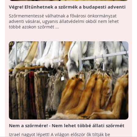
Végre! Eltűnhetnek a szőrmék a budapesti adventi
vásárokról!
Szőrmementessé válhatnak a fővárosi önkormányzat
adventi vásárai, ugyanis állatvédelmi okból nem lehet
többé azokon szőrmét ...
Nem a szőrmére! - Nem lehet többé állati szőrmét
adni-venni Izraelben!
Izrael nagyot lépett! A világon először ők tiltják be