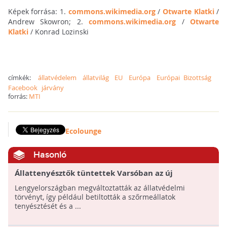
Képek forrása: 1.
commons.wikimedia.org
/
Otwarte Klatki
/
Andrew Skowron; 2.
commons.wikimedia.org
/
Otwarte
Klatki
/ Konrad Lozinski
címkék:
állatvédelem
állatvilág
EU
Európa
Európai Bizottság
Facebook
járvány
forrás:
MTI
Ecolounge
Hasonló
Állattenyésztők tüntettek Varsóban az új
állatvédelmi törvény ellen
Lengyelországban megváltoztatták az állatvédelmi
törvényt, így például betiltották a szőrmeállatok
tenyésztését és a ...