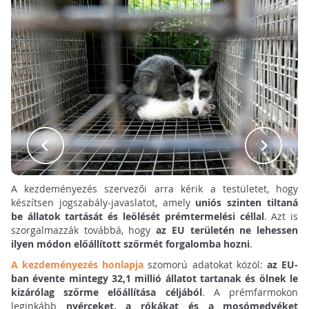
A kezdeményezés szervezői arra kérik a testületet, hogy
készítsen jogszabály-javaslatot, amely
uniós szinten tiltaná
be állatok tartását és leölését prémtermelési céllal
. Azt is
szorgalmazzák továbbá, hogy
az EU területén ne lehessen
ilyen módon előállított szőrmét forgalomba hozni
.
A kezdeményezés honlapja
szomorú adatokat közöl:
az EU-
ban évente mintegy 32,1 millió állatot tartanak és ölnek le
kizárólag szőrme előállítása céljából
. A prémfarmokon
leginkább
nyérceket, a rókákat és a mosómedvéket