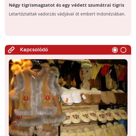
Négy tigrismagzatot és egy védett szumátrai tigris
bundáját találták meg Indonéziában
Letartóztattak vadorzás vádjával öt embert Indonéziában.
Kapcsolódó