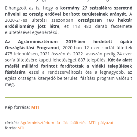
Elhangzott az is, hogy
a kormány 27 százalékra szeretné
növelni az ország erdővel borított területeinek arányát
. A
2020-21-es ültetési szezonban
országosan 160 hektár
erdőállomány jött létre
, ez 118 480 darab facsemete
elültetésével egyenértékű.
Az Agrárminisztérium 2019-ben hirdetett újabb
Országfásítási Programot
, 2020-ban 12 ezer sorfát ültettek
475 településen, 2021 ősszén és 2022 tavaszán pedig 24 ezer
sorfa ültetésére kapott lehetőséget 887 település.
Két év alatt
másfél milliárd forintot fordítottak a vidéki települések
fásítására
, ezzel a rendszerváltozás óta a legnagyobb, az
egész országra kiterjedő belterületi fásítási program valósult
meg.
Kép forrása:
MTI
címkék:
Agrárminisztérium
fa
fák
faültetés
MTI
pályázat
forrás:
MTI