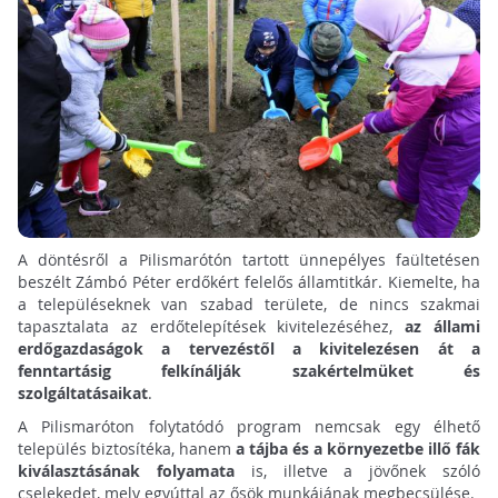
A döntésről a Pilismarótón tartott ünnepélyes faültetésen
beszélt Zámbó Péter erdőkért felelős államtitkár. Kiemelte, ha
a településeknek van szabad területe, de nincs szakmai
tapasztalata az erdőtelepítések kivitelezéséhez,
az állami
erdőgazdaságok a tervezéstől a kivitelezésen át a
fenntartásig felkínálják szakértelmüket és
szolgáltatásaikat
.
A Pilismaróton folytatódó program nemcsak egy élhető
település biztosítéka, hanem
a tájba és a környezetbe illő fák
kiválasztásának folyamata
is, illetve a jövőnek szóló
cselekedet, mely egyúttal az ősök munkájának megbecsülése.