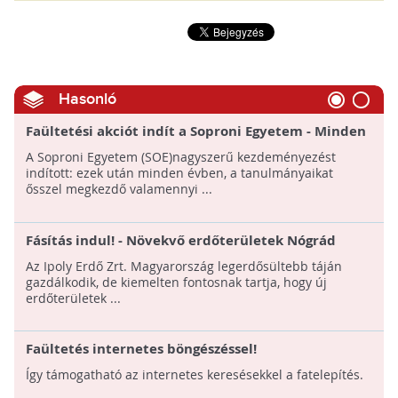
Hasonló
Faültetési akciót indít a Soproni Egyetem - Minden
elsős hallgató után egy facsemete!
A Soproni Egyetem (SOE)nagyszerű kezdeményezést
indított: ezek után minden évben, a tanulmányaikat
ősszel megkezdő valamennyi ...
Fásítás indul! - Növekvő erdőterületek Nógrád
megyében
Az Ipoly Erdő Zrt. Magyarország legerdősültebb táján
gazdálkodik, de kiemelten fontosnak tartja, hogy új
erdőterületek ...
Faültetés internetes böngészéssel!
Így támogatható az internetes keresésekkel a fatelepítés.