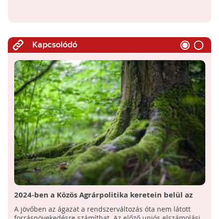
Kapcsolódó
2024-ben a Közös Agrárpolitika keretein belül az
erdőtelepítési pályázatok az elsők között nyílnak
A jövőben az ágazat a rendszerváltozás óta nem látott
majd meg
forrásnövekedésre számíthat. Az előző uniós elszámolási