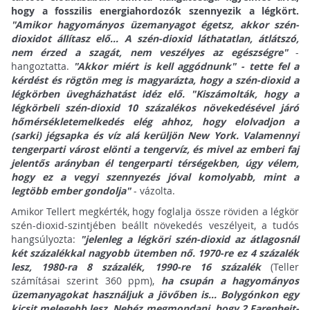
hogy a fosszilis energiahordozók szennyezik a légkört.
"Amikor hagyományos üzemanyagot égetsz, akkor szén-
dioxidot állítasz elő... A szén-dioxid láthatatlan, átlátszó,
nem érzed a szagát, nem veszélyes az egészségre"
-
hangoztatta.
"Akkor miért is kell aggódnunk" - tette fel a
kérdést és rögtön meg is magyarázta, hogy a szén-dioxid a
légkörben üvegházhatást idéz elő. "Kiszámolták, hogy a
légkörbeli szén-dioxid 10 százalékos növekedésével járó
hőmérsékletemelkedés elég ahhoz, hogy elolvadjon a
(sarki) jégsapka és víz alá kerüljön New York. Valamennyi
tengerparti várost elönti a tengervíz, és mivel az emberi faj
jelentős arányban él tengerparti térségekben, úgy vélem,
hogy ez a vegyi szennyezés jóval komolyabb, mint a
legtöbb ember gondolja"
- vázolta.
Amikor Tellert megkérték, hogy foglalja össze röviden a légkör
szén-dioxid-szintjében beállt növekedés veszélyeit, a tudós
hangsúlyozta:
"jelenleg a légköri szén-dioxid az átlagosnál
két százalékkal nagyobb ütemben nő. 1970-re ez 4 százalék
lesz, 1980-ra 8 százalék, 1990-re 16 százalék
(Teller
számításai szerint 360 ppm),
ha csupán a hagyományos
üzemanyagokat használjuk a jövőben is... Bolygónkon egy
kicsit melegebb lesz. Nehéz megmondani, hogy 2 Farenheit-