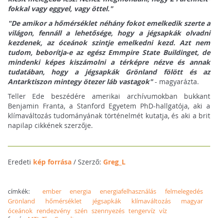
fokkal vagy eggyel, vagy öttel."
"De amikor a hőmérséklet néhány fokot emelkedik szerte a
világon, fennáll a lehetősége, hogy a jégsapkák olvadni
kezdenek, az óceánok szintje emelkedni kezd. Azt nem
tudom, beborítja-e az egész Emmpire State Buildinget, de
mindenki képes kiszámolni a térképre nézve és annak
tudatában, hogy a jégsapkák Grönland fölött és az
Antarktiszon mintegy ötezer láb vastagok"
- magyarázta.
Teller Ede beszédére amerikai archívumokban bukkant
Benjamin Franta, a Stanford Egyetem PhD-hallgatója, aki a
klímaváltozás tudományának történelmét kutatja, és aki a brit
napilap cikkének szerzője.
Eredeti
kép forrása
/ Szerző:
Greg_L
címkék:
ember
energia
energiafelhasználás
felmelegedés
Grönland
hőmérséklet
jégsapkák
klímaváltozás
magyar
óceánok
rendezvény
szén
szennyezés
tengervíz
víz