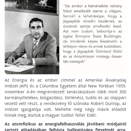
Az Energia és az ember címmel az Amerikai Ásványolaj
Intézet (API) és a Columbia Egyetem által New Yorkban 1959.
november 4-én megrendezett tanácskozáson több mint 300
kormányilletékes, közgazdász, történész, tudós és az olajipari
vezető vett részt, a rendezvény fő szónoka Robert Dunlop, az
intézet igazgatója volt. Mellette még négy másik előadót
hívtak meg, köztük a magyar tudóst Teller Edét.
Az atomfizikus az energiafelhasználás jövőbeni módjairól
tartott előadásában felhívta hallgatósága figyelmét arra,