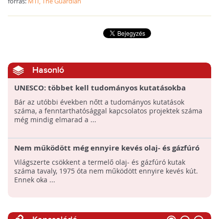
forrás:
MTI, The Guardian
Hasonló
UNESCO: többet kell tudományos kutatásokba
fektetni, hogy megelőzzük a válságokat
Bár az utóbbi években nőtt a tudományos kutatások
száma, a fenntarthatósággal kapcsolatos projektek száma
még mindig elmarad a ...
Nem működött még ennyire kevés olaj- és gázfúró
kút a világon 1975 óta
Világszerte csökkent a termelő olaj- és gázfúró kutak
száma tavaly, 1975 óta nem működött ennyire kevés kút.
Ennek oka ...