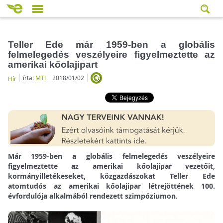
Teller Ede már 1959-ben a globális
felmelegedés veszélyeire figyelmeztette az
amerikai kőolajipart
írta:
MTI
2018/01/02
Hír
Már 1959-ben a globális felmelegedés veszélyeire
figyelmeztette az amerikai kőolajipar vezetőit,
kormányilletékeseket, közgazdászokat Teller Ede
atomtudós az amerikai kőolajipar létrejöttének 100.
évfordulója alkalmából rendezett szimpóziumon.