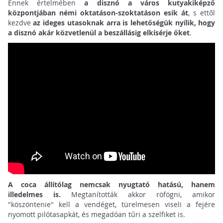
Ennek értelmében
a disznó a város kutyakiképző
központjában némi oktatáson-szoktatáson esik át
, s ettől
kezdve
az ideges utasoknak arra is lehetőségük nyílik, hogy
a disznó akár közvetlenül a beszállásig elkísérje őket
.
A coca állítólag nemcsak nyugtató hatású, hanem
illedelmes is.
Megtanították akkor röfögni, amikor
"köszöntenie" kell a vendéget, türelmesen viseli a fejére
nyomott pilótasapkát, és megadóan tűri a szelfiket is.