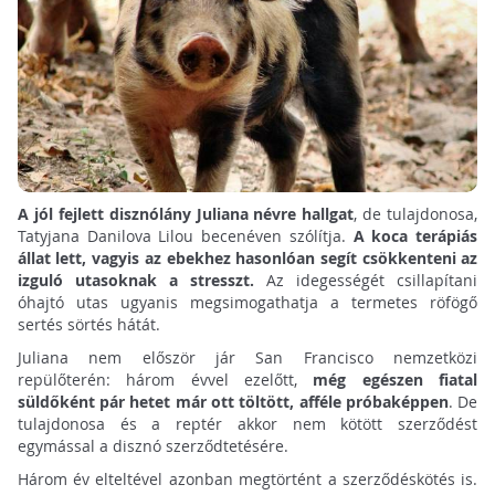
A jól fejlett disznólány Juliana névre hallgat
, de tulajdonosa,
Tatyjana Danilova Lilou becenéven szólítja.
A koca terápiás
állat lett, vagyis az ebekhez hasonlóan segít csökkenteni az
izguló utasoknak a stresszt.
Az idegességét csillapítani
óhajtó utas ugyanis megsimogathatja a termetes röfögő
sertés sörtés hátát.
Juliana nem először jár San Francisco nemzetközi
repülőterén: három évvel ezelőtt,
még egészen fiatal
süldőként pár hetet már ott töltött, afféle próbaképpen
. De
tulajdonosa és a reptér akkor nem kötött szerződést
egymással a disznó szerződtetésére.
Három év elteltével azonban megtörtént a szerződéskötés is.