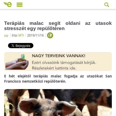
Terápiás malac segít oldani az utasok
stresszét egy repülőtéren
írta:
MTI
2019/11/16
Hír
E hét elejétől terápiás malac fogadja az utazókat San
Francisco nemzetközi repülőterén.