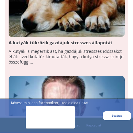
A kutyák tükrözik gazdájuk stresszes állapotát
A kutyák is megérzik azt, ha gazdájuk stresszes időszakot
él át: svéd kutatók kimutatták, hogy a kutya stressz-szintje
összefügg ...
Kövess minket a facebookon, likeold oldalunkat!
Bezárás