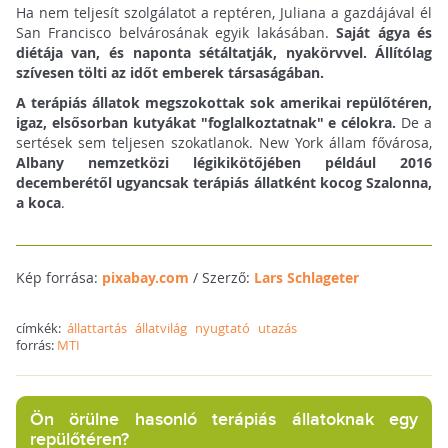
Ha nem teljesít szolgálatot a reptéren, Juliana a gazdájával él
San Francisco belvárosának egyik lakásában.
Saját ágya és
diétája van, és naponta sétáltatják, nyakörvvel. Állítólag
szívesen tölti az időt emberek társaságában.
A terápiás állatok megszokottak sok amerikai repülőtéren,
igaz, elsősorban kutyákat "foglalkoztatnak" e célokra.
De a
sertések sem teljesen szokatlanok. New York állam fővárosa,
Albany nemzetközi légikikötőjében például 2016
decemberétől ugyancsak terápiás állatként kocog Szalonna,
a koca
.
Kép forrása:
pixabay.com
/ Szerző:
Lars Schlageter
címkék:
állattartás
állatvilág
nyugtató
utazás
forrás:
MTI
Ön örülne hasonló terápiás állatoknak egy
repülőtéren?