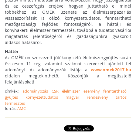
és az összefogás erejével hogyan juttatható el minél
többekhez az OMÉK üzenete az élelmiszerpazarlás
visszaszorítását is célzó, környezettudatos, fenntartható
mezőgazdasági fejlődés fontosságáról, a háztáji és
konyhakerti élelmiszer termesztés, továbbá a tudatos vásárlói
magatartás jelentőségéről és gazdaságunkra gyakorolt
áldásos hatásáról.
Háttér
Az OMÉK-on szervezett jótékony célú élelmiszergyűjtés során
összesen 11 cég, valamint szakmai szervezett ajánlott fel
adományt. Az adományozók listája a
www.omek2017.hu
oldalon megtekinthető. Köszönjük a megtisztelő
felajánlásokat!
címkék:
adományozás
CSR
élelmiszer
esemény
fenntartható
gyűjtés
környezettudatos
magyar
rendezvény
tartós
termesztés
forrás:
AMC