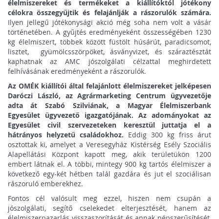
élelmiszereket és termékeket a kiállítóktól jótékony
célokra összegyűjtik és felajánlják a rászorulók számára.
Ilyen jellegű jótékonysági akció még soha nem volt a vásár
történetében. A gyűjtés eredményeként összességében 1230
kg élelmiszert, többek között füstölt húsárút, paradicsomot,
lisztet, gyümölcsszörpöket, ásványvizet, és száraztésztát
kaphatnak az AMC jószolgálati célzattal meghirdetett
felhívásának eredményeként a rászorulók.
Az OMÉK kiállítói által felajánlott élelmiszereket jelképesen
Daróczi László, az Agrármarketing Centrum ügyvezetője
adta át Szabó Szilviának, a Magyar Élelmiszerbank
Egyesület ügyvezető igazgatójának. Az adományokat az
Egyesület civil szervezeteken keresztül juttatja el a
hátrányos helyzetű családokhoz.
Eddig 300 kg friss árut
osztottak ki, amelyet a Veresegyház Kistérség Esély Szociális
Alapellátási Központ kapott meg, akik területükön 1200
embert látnak el. A többi, mintegy 900 kg tartós élelmiszer a
következő egy-két hétben talál gazdára és jut el szociálisan
rászoruló emberekhez.
Fontos cél valósult meg ezzel, hiszen nem csupán a
jószolgálati, segítő cselekedet elterjesztését, hanem az
élelmiszerpazarlás visszaszorítását és annak népszerűsítését,