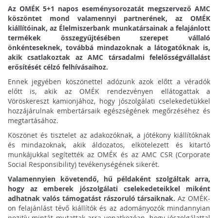
Az OMÉK 5+1 napos eseménysorozatát megszervező AMC
köszöntet mond valamennyi partnerének, az OMÉK
kiállítóinak, az Élelmiszerbank munkatársainak a felajánlott
termékek összegyűjtésében szerepet vállaló
önkénteseknek, továbbá mindazoknak a látogatóknak is,
akik csatlakoztak az AMC társadalmi felelősségvállalást
erősítését célzó felhívásaihoz.
Ennek jegyében köszönettel adózunk azok előtt a véradók
előtt is, akik az OMÉK rendezvényen ellátogattak a
Vöröskereszt kamionjához, hogy jószolgálati cselekedetükkel
hozzájárulnak embertársaik egészségének megőrzéséhez és
megtartásához.
Köszönet és tisztelet az adakozóknak, a jótékony kiállítóknak
és mindazoknak, akik áldozatos, elkötelezett és kitartó
munkájukkal segítették az OMÉK és az AMC CSR (Corporate
Social Responsibility) tevékenységének sikerét.
Valamennyien követendő, hű példaként szolgáltak arra,
hogy az emberek jószolgálati cselekedeteikkel miként
adhatnak valós támogatást rászoruló társaiknak.
Az OMÉK-
on felajánlást tévő kiállítók és az adományozók mindannyian
pozitív mintát mutattak arra vonatkozóan, hogy jószolgálattal