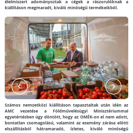
élelmiszert adományoztak a cégek a rászorulóknak a
kiállításon megmaradt, kiváló minőségű termékeikből.
Számos nemzetközi kiállításon tapasztaltak után idén az
AMC vezetése a Földművelésügyi Minisztériummal
egyetértésben úgy döntött, hogy az OMÉK-on el nem adott,
bontatlan csomagolású, valamint az esemény zárása előtti
elszállításból hátramaradó, ízletes, kiváló minőségű