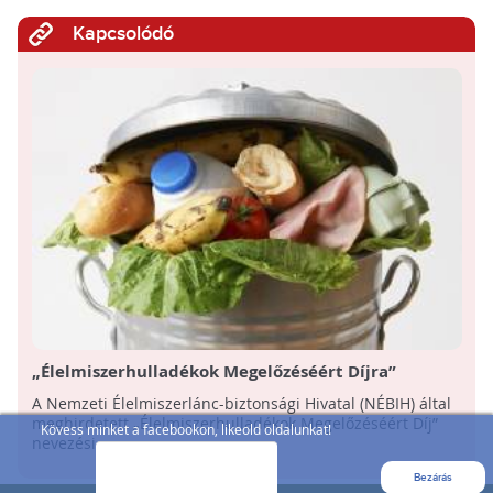
Kapcsolódó
„Élelmiszerhulladékok Megelőzéséért Díjra”
pályázhatnak az OMÉK kiállítói
A Nemzeti Élelmiszerlánc-biztonsági Hivatal (NÉBIH) által
meghirdetett „Élelmiszerhulladékok Megelőzéséért Díj”
Kövess minket a facebookon, likeold oldalunkat!
nevezési ...
Bezárás