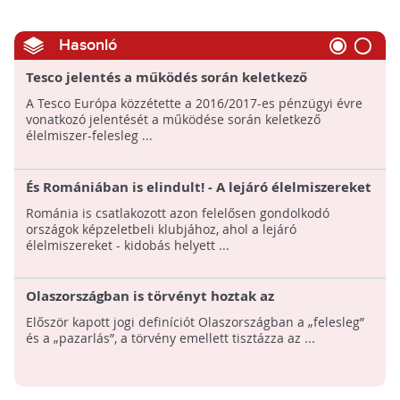
Hasonló
Tesco jelentés a működés során keletkező
élelmiszer-felesleg és -hulladék mennyiségéről
A Tesco Európa közzétette a 2016/2017-es pénzügyi évre
vonatkozó jelentését a működése során keletkező
élelmiszer-felesleg ...
És Romániában is elindult! - A lejáró élelmiszereket
kötelező elajándékozni a rászorulók számára
Románia is csatlakozott azon felelősen gondolkodó
országok képzeletbeli klubjához, ahol a lejáró
élelmiszereket - kidobás helyett ...
Olaszországban is törvényt hoztak az
élelmiszeradományozásról
Először kapott jogi definíciót Olaszországban a „felesleg”
és a „pazarlás”, a törvény emellett tisztázza az ...