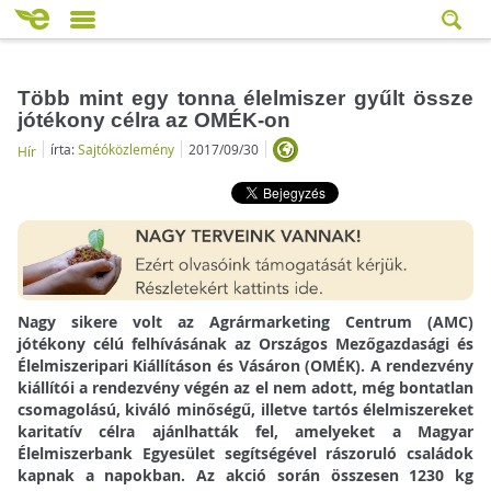
Több mint egy tonna élelmiszer gyűlt össze
jótékony célra az OMÉK-on
írta:
Sajtóközlemény
2017/09/30
Hír
Nagy sikere volt az Agrármarketing Centrum (AMC)
jótékony célú felhívásának az Országos Mezőgazdasági és
Élelmiszeripari Kiállításon és Vásáron (OMÉK). A rendezvény
kiállítói a rendezvény végén az el nem adott, még bontatlan
csomagolású, kiváló minőségű, illetve tartós élelmiszereket
karitatív célra ajánlhatták fel, amelyeket a Magyar
Élelmiszerbank Egyesület segítségével rászoruló családok
kapnak a napokban. Az akció során összesen 1230 kg