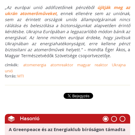
„Az európai unió adófizetőinek pénzéből
újítják meg az
ukrán atomerőműveket
, ennek ellenére sem az uniónak,
sem az érintett országok uniós állampolgárainak nincs
rálátása és beleszólása a biztonságunkat alapvetően érintő
kérdésbe. Ukrajna Európában a legpazarlóbb módon bánik az
energiával. Az lenne minden európai érdeke, hogy javítsuk
Ukrajnában az energiahatékonyságot, erre kellene pénzt
biztosítani az atomerőművek helyett.”
– mondta Éger Ákos, a
Magyar Természetvédők Szövetsége csoportvezetője.
címkék:
atomenergia
atomreaktor
magyar
reaktor
Ukrajna
unió
forrás:
MTI
Hasonló
A Greenpeace és az Energiaklub bíróságon támadta