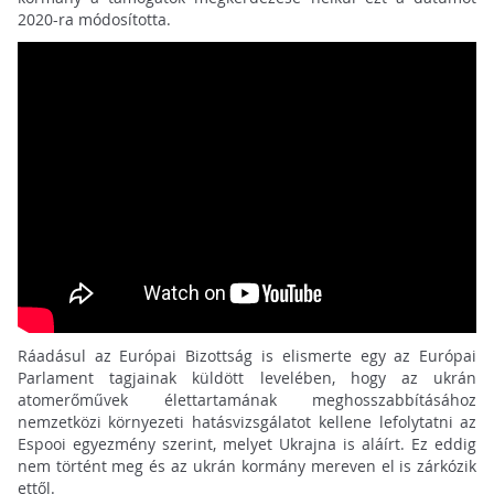
2020-ra módosította.
Ráadásul az Európai Bizottság is elismerte egy az Európai
Parlament tagjainak küldött levelében, hogy az ukrán
atomerőművek élettartamának meghosszabbításához
nemzetközi környezeti hatásvizsgálatot kellene lefolytatni az
Espooi egyezmény szerint, melyet Ukrajna is aláírt. Ez eddig
nem történt meg és az ukrán kormány mereven el is zárkózik
ettől.