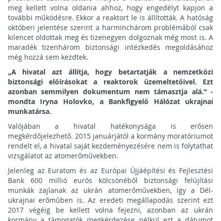
meg kellett volna oldania ahhoz, hogy engedélyt kapjon a
további működésre. Ekkor a reaktort le is állították. A hatóság
októberi jelentése szerint a harminchárom problémából csak
kilencet oldottak meg és tizenegyen dolgoznak még most is. A
maradék tizenhárom biztonsági intézkedés megoldásához
még hozzá sem kezdtek.
„A hivatal azt állítja, hogy betartatják a nemzetközi
biztonsági előírásokat a reaktorok üzemeltetőivel. Ezt
azonban semmilyen dokumentum nem támasztja alá.” -
mondta Iryna Holovko, a Bankfigyelő Hálózat ukrajnai
munkatársa.
Valójában a hivatal hatékonysága is erősen
megkérdőjelezhető. 2015 januárjától a kormány moratóriumot
rendelt el, a hivatal saját kezdeményezésére nem is folytathat
vizsgálatot az atomerőművekben.
Jelenleg az Euratom és az Európai Újjáépítési és Fejlesztési
Bank 600 millió eurós kölcsönéből biztonsági felújítási
munkák zajlanak az ukrán atomerőművekben, így a Dél-
ukrajnai erőműben is. Az eredeti megállapodás szerint ezt
2017 végéig be kellett volna fejezni, azonban az ukrán
kormány a támogatók megkérdezése nélkül ezt a dátumot