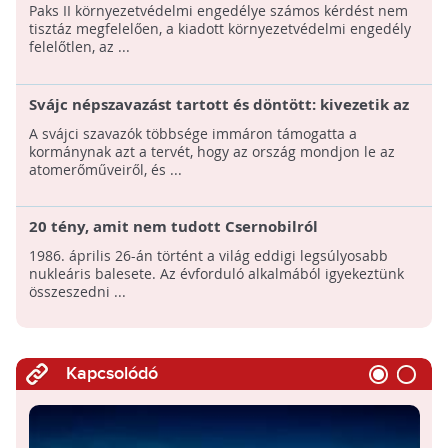
meg Paks II környezetvédelmi engedélyét
Paks II környezetvédelmi engedélye számos kérdést nem
tisztáz megfelelően, a kiadott környezetvédelmi engedély
felelőtlen, az ...
Svájc népszavazást tartott és döntött: kivezetik az
atomenergiát
A svájci szavazók többsége immáron támogatta a
kormánynak azt a tervét, hogy az ország mondjon le az
atomerőműveiről, és ...
20 tény, amit nem tudott Csernobilról
1986. április 26-án történt a világ eddigi legsúlyosabb
nukleáris balesete. Az évforduló alkalmából igyekeztünk
összeszedni ...
Kapcsolódó