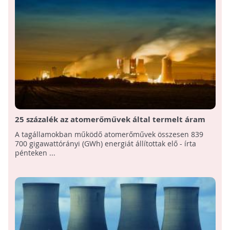
25 százalék az atomerőművek által termelt áram
részaránya az EU-ban
A tagállamokban működő atomerőművek összesen 839
700 gigawattórányi (GWh) energiát állítottak elő - írta
pénteken ...