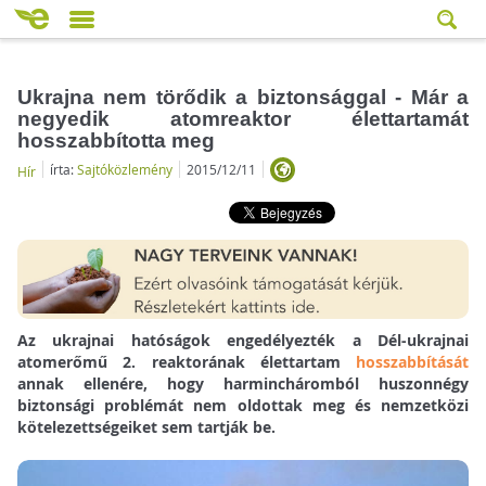
Ukrajna nem törődik a biztonsággal - Már a
negyedik atomreaktor élettartamát
hosszabbította meg
írta:
Sajtóközlemény
2015/12/11
Hír
Az ukrajnai hatóságok engedélyezték a Dél-ukrajnai
atomerőmű 2. reaktorának élettartam
hosszabbítását
annak ellenére, hogy harmincháromból huszonnégy
biztonsági problémát nem oldottak meg és nemzetközi
kötelezettségeiket sem tartják be.