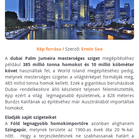
Kép forrása
/ Szerző:
Erwin Soo
A
dubai Palm Jumeira mesterséges sziget
megépítéséhez
például
385 millió tonna homokot és 10 millió köbméter
követ
használtak fel, a World Island megépítéséhez pedig,
melynek mesterséges szigetei a világtérképet formálják meg,
485 millió tonna homok kellett. Ezek a gigantikus beruházások
Dubai rendelkezésre álló készleteit teljesen felemésztették,
épp ezért a világ legmagasabb épületének, a 828 méteres
Burdzs Kalifának az építéséhez már Ausztráliából importáltak
homokot.
Eladják saját szigeteiket
A
Föld legnagyobb homokimportőre
azonban alighanem
Szingapúr
, melynek területe az 1960-as évek óta 20 %-kal
nőtt. Hogy a terjeszkedésnek ne szabhassanak határt a