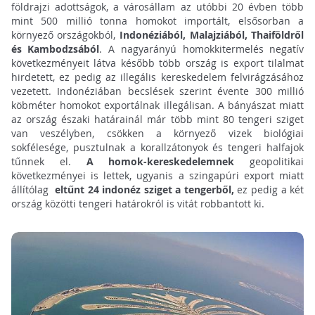
földrajzi adottságok, a városállam az utóbbi 20 évben több
mint 500 millió tonna homokot importált, elsősorban a
környező országokból,
Indonéziából, Malajziából, Thaiföldről
és Kambodzsából
. A nagyarányú homokkitermelés negatív
következményeit látva később több ország is export tilalmat
hirdetett, ez pedig az illegális kereskedelem felvirágzásához
vezetett. Indonéziában becslések szerint évente 300 millió
köbméter homokot exportálnak illegálisan. A bányászat miatt
az ország északi határainál már több mint 80 tengeri sziget
van veszélyben, csökken a környező vizek biológiai
sokfélesége, pusztulnak a korallzátonyok és tengeri halfajok
tűnnek el.
A homok-kereskedelemnek
geopolitikai
következményei is lettek, ugyanis a szingapúri export miatt
állítólag
eltűnt 24 indonéz sziget a tengerből,
ez pedig a két
ország közötti tengeri határokról is vitát robbantott ki.