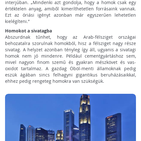
interjúban. „Mindenki azt gondolja, hogy a homok csak egy
értéktelen anyag, amiből kimeríthetetlen forrásaink vannak.
Ezt az óriási igényt azonban már egyszerűen lehetetlen
kielégíteni.”
Homokot a sivatagba
Abszurdnak tűnhet, hogy az Arab-félsziget országai
behozatalra szorulnak homokból, hisz a félsziget nagy része
sivatag. A helyzet azonban tényleg így áll, ugyanis a sivatagi
homok nem jó mindenre. Például cementgyártáshoz sem,
mivel nagyon finom szemű és gyakran mészkövet és vas-
oxidot tartalmaz. A gazdag Öböl-menti államoknak pedig
eszük ágában sincs felhagyni gigantikus beruházásaikkal,
ehhez pedig rengeteg homokra van szükségük.