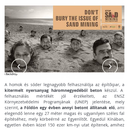
A homok és sóder legnagyobb felhasználója az építőipar, a
kitermelt nyersanyag háromnegyedéből beton
készül. A
felhasználás mértékét jól érzékelteti, az ENSZ
Környezetvédelmi Programjának (UNEP) jelentése, mely
szerint,
a Földön egy évben annyi betont állítanak elő
, ami
elegendő lenne egy 27 méter magas és ugyanilyen széles fal
építéséhez, mely körbeérné az Egyenlítőt. Egyedül Kínában,
egyetlen évben közel 150 ezer km-nyi utat építenek, amihez