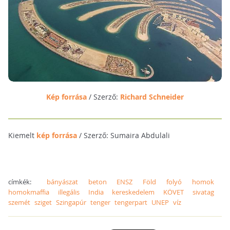
Kép forrása
/ Szerző:
Richard Schneider
Kiemelt
kép forrása
/ Szerző: Sumaira Abdulali
címkék:
bányászat
beton
ENSZ
Föld
folyó
homok
homokmaffia
illegális
India
kereskedelem
KÖVET
sivatag
szemét
sziget
Szingapúr
tenger
tengerpart
UNEP
víz