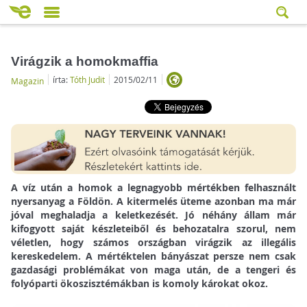
Virágzik a homokmaffia
írta:
Tóth Judit
2015/02/11
Magazin
A víz után a homok a legnagyobb mértékben felhasznált
nyersanyag a Földön. A kitermelés üteme azonban ma már
jóval meghaladja a keletkezését. Jó néhány állam már
kifogyott saját készleteiből és behozatalra szorul, nem
véletlen, hogy számos országban virágzik az illegális
kereskedelem. A mértéktelen bányászat persze nem csak
gazdasági problémákat von maga után, de a tengeri és
folyóparti ökoszisztémákban is komoly károkat okoz.