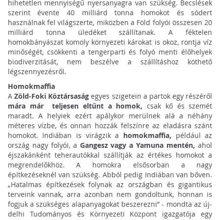
hihetetlen mennyiségű nyersanyagra van szükség. Becslések
szerint évente 40 milliárd tonna homokot és sódert
használnak fel világszerte, miközben a Föld folyói összesen 20
milliárd tonna üledéket szállítanak. A féktelen
homokbányászat komoly környezeti károkat is okoz, rontja víz
minőségét, csökkenti a tengerparti és folyó menti élőhelyek
biodiverzitását, nem beszélve a szállításhoz köthető
légszennyezésről.
Homokmaffia
A
Zöld-Foki Köztársaság
egyes szigetein a partok egy részéről
mára már teljesen eltűnt a homok,
csak kő és szemét
maradt. A helyiek ezért apálykor merülnek alá a néhány
méteres vízbe, és onnan hozzák felszínre az eladásra szánt
homokot. Indiában is virágzik a
homokmaffia,
például az
ország nagy folyói, a
Gangesz vagy a Yamuna mentén,
ahol
éjszakánként teherautókkal szállítják az értékes homokot a
megrendelőkhöz. A homokra elsősorban a nagy
építkezéseknél van szükség. Abból pedig Indiában van bőven.
„Hatalmas építkezések folynak az országban és gigantikus
terveink vannak, arra azonban nem gondoltunk, honnan is
fogjuk a szükséges alapanyagokat beszerezni” - mondta az új-
delhi Tudományos és Környezeti Központ igazgatója egy