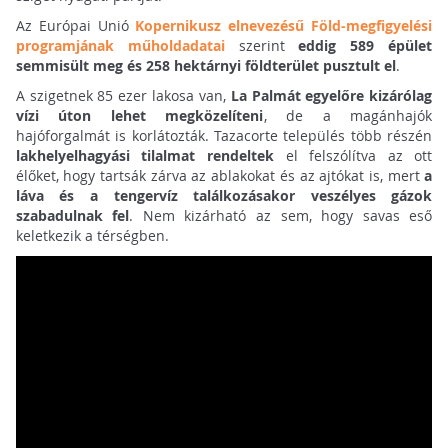
Az Európai Unió
Kopernikusz elnevezésű Föld-megfigyelési
programjának műholdadatai
szerint
eddig 589 épület
semmisült meg és 258 hektárnyi földterület pusztult el
.
A szigetnek 85 ezer lakosa van,
La Palmát egyelőre kizárólag
vízi úton lehet megközelíteni
, de a magánhajók
hajóforgalmát is korlátozták. Tazacorte település több részén
lakhelyelhagyási tilalmat rendeltek
el felszólítva az ott
élőket, hogy tartsák zárva az ablakokat és az ajtókat is, mert
a
láva és a tengervíz találkozásakor veszélyes gázok
szabadulnak fel
. Nem kizárható az sem, hogy savas eső
keletkezik a térségben.