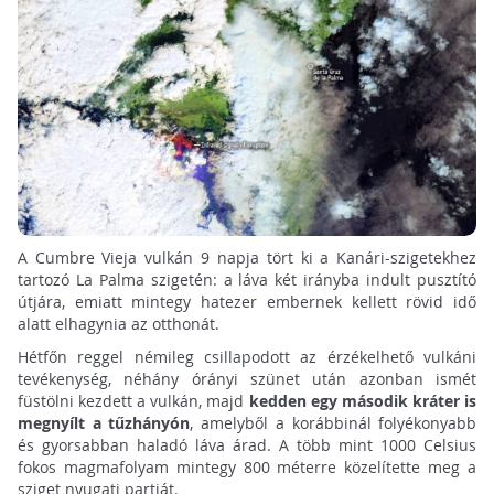
A Cumbre Vieja vulkán 9 napja tört ki a Kanári-szigetekhez
tartozó La Palma szigetén: a láva két irányba indult pusztító
útjára, emiatt mintegy hatezer embernek kellett rövid idő
alatt elhagynia az otthonát.
Hétfőn reggel némileg csillapodott az érzékelhető vulkáni
tevékenység, néhány órányi szünet után azonban ismét
füstölni kezdett a vulkán, majd
kedden egy második kráter is
megnyílt a tűzhányón
, amelyből a korábbinál folyékonyabb
és gyorsabban haladó láva árad. A több mint 1000 Celsius
fokos magmafolyam mintegy 800 méterre közelítette meg a
sziget nyugati partját.