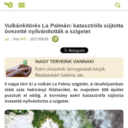
Vulkánkitörés La Palmán: katasztrófa sújtotta
övezetté nyilvánították a szigetet
írta:
MTI
2021/09/28
Hír
9 napja tört ki a vulkán La Palma szigetén. A lávafolyamban
több száz hektrányi földterület, és majndem 600 épület
pusztult el eddig. A kormány ezért katasztrófa sújtotta
övezetté nyílvánította a szigetet.