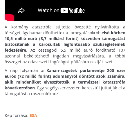
A kormány atasztrófa sújtotta övezetté nyilvánította a
térséget, így hamar dönthettek a támogatásokról:
első körben
10,5 millió euró (3,7 milliárd forint) közvetlen támogatást
biztosítanak a károsultak legfontosabb szükségleteinek
fedezésére
. Az összegből 5,5 millió euró fordítható 107
azonnal beköltözhető ingatlan megvásárlására, a többi
összeget az odaveszett ingóságok pótlására osztják szét.
A nap folyamán
a Kanári-szigetek parlamentje 200 ezer
eurós (72 millió forint) adományról döntött azok számára,
akik mindenüket elveszítették a természeti katasztrófa
következtében
. Egy segélyszervezeten keresztül juttatják el a
támogatást a rászorulókhoz.
Kép forrása:
ESA