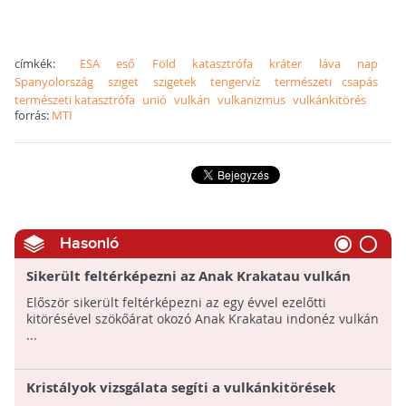
címkék:
ESA
eső
Föld
katasztrófa
kráter
láva
nap
Spanyolország
sziget
szigetek
tengervíz
természeti csapás
természeti katasztrófa
unió
vulkán
vulkanizmus
vulkánkitörés
forrás:
MTI
Hasonló
Sikerült feltérképezni az Anak Krakatau vulkán
tengerfenékre csúszott részeit
Először sikerült feltérképezni az egy évvel ezelőtti
kitörésével szökőárat okozó Anak Krakatau indonéz vulkán
...
Kristályok vizsgálata segíti a vulkánkitörések
előrejelzését