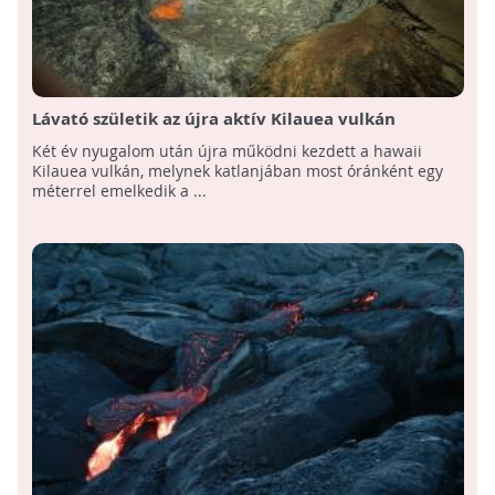
Lávató születik az újra aktív Kilauea vulkán
kráterében
Két év nyugalom után újra működni kezdett a hawaii
Kilauea vulkán, melynek katlanjában most óránként egy
méterrel emelkedik a ...