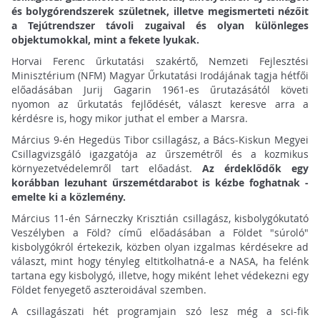
és bolygórendszerek születnek, illetve megismerteti nézőit
a Tejútrendszer távoli zugaival és olyan különleges
objektumokkal, mint a fekete lyukak.
Horvai Ferenc űrkutatási szakértő, Nemzeti Fejlesztési
Minisztérium (NFM) Magyar Űrkutatási Irodájának tagja hétfői
előadásában Jurij Gagarin 1961-es űrutazásától követi
nyomon az űrkutatás fejlődését, választ keresve arra a
kérdésre is, hogy mikor juthat el ember a Marsra.
Március 9-én Hegedüs Tibor csillagász, a Bács-Kiskun Megyei
Csillagvizsgáló igazgatója az űrszemétről és a kozmikus
környezetvédelemről tart előadást.
Az érdeklődők egy
korábban lezuhant űrszemétdarabot is kézbe foghatnak -
emelte ki a közlemény.
Március 11-én Sárneczky Krisztián csillagász, kisbolygókutató
Veszélyben a Föld? című előadásában a Földet "súroló"
kisbolygókról értekezik, közben olyan izgalmas kérdésekre ad
választ, mint hogy tényleg eltitkolhatná-e a NASA, ha felénk
tartana egy kisbolygó, illetve, hogy miként lehet védekezni egy
Földet fenyegető aszteroidával szemben.
A csillagászati hét programjain szó lesz még a sci-fik