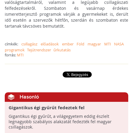
valóságtartalmáról, valamint a legújabb csillagászati
felfedezésekről. Szombaton és vasárnap érdekes
ismeretterjesztő programok várják a gyermekeket is, derült
idő esetén a szervezők hétfőn, szerdán és szombaton este
tartanak távcsöves bemutatót.
címkék:
csillagász
előadások
ember
Föld
magyar
MTI
NASA
programok
Tejútrendszer
űrkutatás
forrás:
MTI
Hasonló
Gigantikus égi gyűrűt fedeztek fel
Gigantikus égi gyűrűt, a világegyetem eddig észlelt
legnagyobb szabályos alakzatát fedezték fel magyar
csillagászok.