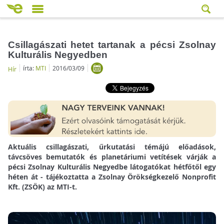
Csillagászati hetet tartanak a pécsi Zsolnay
Kulturális Negyedben
írta:
MTI
2016/03/09
Hír
Aktuális csillagászati, űrkutatási témájú előadások,
távcsöves bemutatók és planetáriumi vetítések várják a
pécsi Zsolnay Kulturális Negyedbe látogatókat hétfőtől egy
héten át - tájékoztatta a Zsolnay Örökségkezelő Nonprofit
Kft. (ZSÖK) az MTI-t.