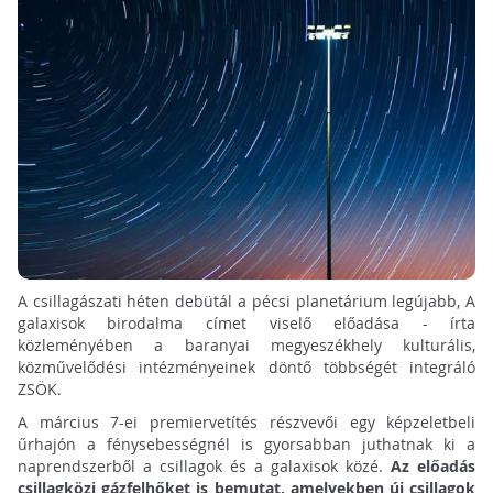
A csillagászati héten debütál a pécsi planetárium legújabb, A
galaxisok birodalma címet viselő előadása - írta
közleményében a baranyai megyeszékhely kulturális,
közművelődési intézményeinek döntő többségét integráló
ZSÖK.
A március 7-ei premiervetítés részvevői egy képzeletbeli
űrhajón a fénysebességnél is gyorsabban juthatnak ki a
naprendszerből a csillagok és a galaxisok közé.
Az előadás
csillagközi gázfelhőket is bemutat, amelyekben új csillagok