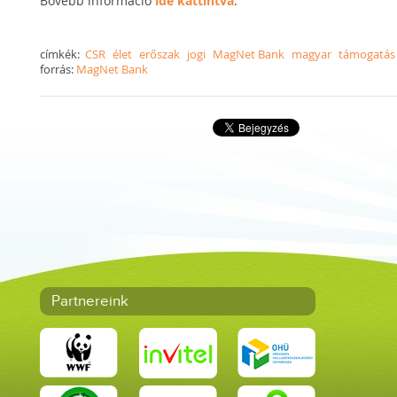
Bővebb információ
ide kattintva
.
címkék:
CSR
élet
erőszak
jogi
MagNet Bank
magyar
támogatás
forrás:
MagNet Bank
Partnereink