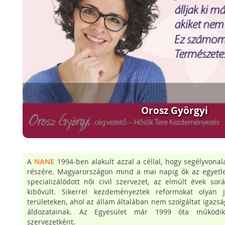
Orosz Györgyi
A
NANE
1994-ben alakult azzal a céllal, hogy segélyvonal
részére. Magyarországon mind a mai napig ők az egyetle
specializálódott női civil szervezet, az elmúlt évek so
kibővült. Sikerrel kezdeményeztek reformokat olyan jog
területeken, ahol az állam általában nem szolgáltat igazsá
áldozatainak. Az Egyesület már 1999 óta működi
szervezetként.