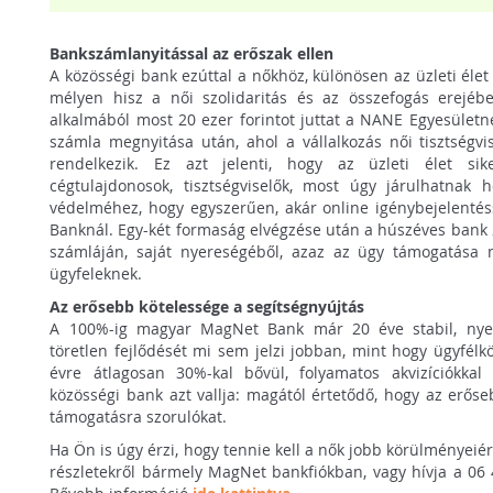
Bankszámlanyitással az erőszak ellen
A közösségi bank ezúttal a nőkhöz, különösen az üzleti élet
mélyen hisz a női szolidaritás és az összefogás erejéb
alkalmából most 20 ezer forintot juttat a NANE Egyesületn
számla megnyitása után, ahol a vállalkozás női tisztségvi
rendelkezik. Ez azt jelenti, hogy az üzleti élet sike
cégtulajdonosok, tisztségviselők, most úgy járulhatnak ho
védelméhez, hogy egyszerűen, akár online igénybejelenté
Banknál. Egy-két formaság elvégzése után a húszéves bank 2
számláján, saját nyereségéből, azaz az ügy támogatása
ügyfeleknek.
Az erősebb kötelessége a segítségnyújtás
A 100%-ig magyar MagNet Bank már 20 éve stabil, nye
töretlen fejlődését mi sem jelzi jobban, mint hogy ügyfélk
évre átlagosan 30%-kal bővül, folyamatos akvizíciókkal i
közösségi bank azt vallja: magától értetődő, hogy az erős
támogatásra szorulókat.
Ha Ön is úgy érzi, hogy tennie kell a nők jobb körülményeiér
részletekről bármely MagNet bankfiókban, vagy hívja a 06 