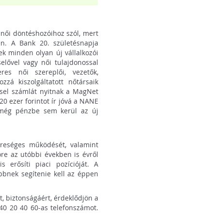
 női döntéshozóihoz szól, mert
en. A Bank 20. születésnapja
ek minden olyan új vállalkozói
selővel vagy női tulajdonossal
res női szereplői, vezetők,
zzá kiszolgáltatott nőtársaik
ssel számlát nyitnak a MagNet
0 ezer forintot ír jóvá a NANE
 még pénzbe sem kerül az új
reséges működését, valamint
öre az utóbbi években is évről
s erősíti piaci pozícióját. A
ebbnek segítenie kell az éppen
t, biztonságáért, érdeklődjön a
40 20 40 60-as telefonszámot.