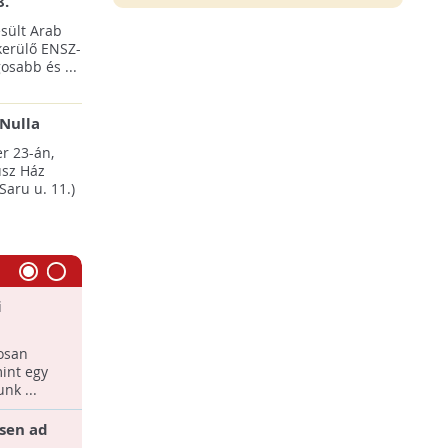
8.
sült Arab
erülő ENSZ-
osabb és ...
Nulla
esten
r 23-án,
sz Ház
Saru u. 11.)
i
Villanyautók Magyarországon
séért!
Az optimista előrejelzések szerint 2023-
osan
ra hazánkban 139 ezer elektromos(PEV)
int egy
és plug-in hibrid (PHEV) gépkocsi fog
nk ...
közlekedni az ...
sen ad
Segítségnyújtás a hajléktalanoknak