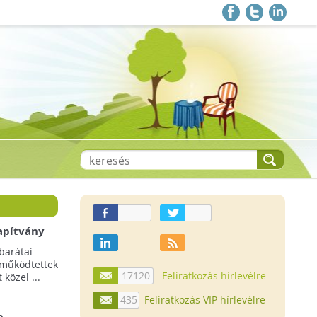
apítvány
barátai -
 működtettek
17120
Feliratkozás hírlevélre
közel ...
435
Feliratkozás VIP hírlevélre