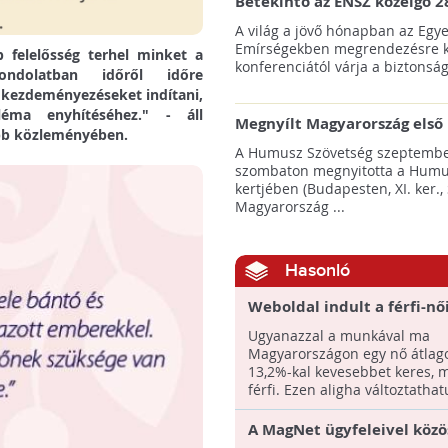
Betekintő az ENSZ közelgő 2
klímacsúcsába
A világ a jövő hónapban az Egye
Emírségekben megrendezésre k
 felelősség terhel minket a
konferenciától várja a biztonság
Gondolatban időről időre
n kezdeményezéseket indítani,
éma enyhítéséhez." - áll
Megnyílt Magyarország első 
ebb közleményében.
Hulladék Tanösvénye Budap
A Humusz Szövetség szeptembe
szombaton megnyitotta a Humu
kertjében (Budapesten, XI. ker., 
Magyarország ...
Hasonló
Weboldal indult a férfi-nő
bérkülönbségek csökkenté
Ugyanazzal a munkával ma
Magyarországon egy nő átlag
13,2%-kal kevesebbet keres, m
férfi. Ezen aligha változtathatu
A MagNet ügyfeleivel közö