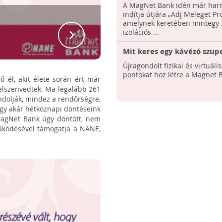
meleget a rászoruló
A MagNet Bank idén már har
hajléktalanoknak
indítja útjára „Adj Meleget Pr
amelynek keretében mintegy 
izolációs ...
Mit keres egy kávézó szup
bankban?
Újragondolt fizikai és virtuáli
pontokat hoz létre a Magnet 
ő él, akit élete során ért már
 elszenvedtek. Ma legalább 261
ndolják, mindez a rendőrségre,
hogy akár hétköznapi döntéseink
 MagNet Bank úgy döntött, nem
eműködésével támogatja a NANE,