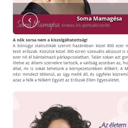
Soma Mamagésa
A nők sorsa nem a kiszolgáltatottság!
A bűnügyi statisztikák szerint hazánkban közel 800 ezer n
testi erőszak. Közülük közel 300 ezren szexuális abúzust is
ezer nő él bántalmazó párkapcsolatban. Talán sokan azt go
illetve az állami szervekre tartozik, a valóság azonban az, 
által, mi is sokat tehetünk a környezetünkben élőkért. A
nézi mindezt tétlenül, az ügy mellé áll, és ügyfelei közr
azaz a Nők a Nőkért Együtt az Erőszak Ellen Egyesületet.