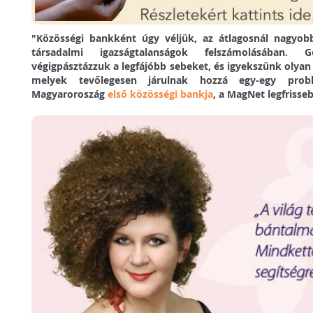
"Közösségi bankként úgy véljük, az átlagosnál nagyobb
társadalmi igazságtalanságok felszámolásában. 
végigpásztázzuk a legfájóbb sebeket, és igyekszünk olya
melyek tevőlegesen járulnak hozzá egy-egy probl
Magyaroroszág
első közösségi bankja
, a MagNet legfriss