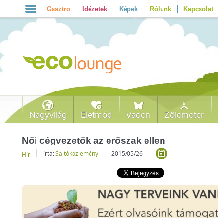
Gasztro
Idézetek
Képek
Rólunk
Kapcsolat
Nagyvilág
Életmód
Vadon
Zöldmotor
Női cégvezetők az erőszak ellen
írta:
Sajtóközlemény
2015/05/26
Hír