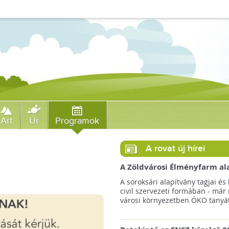
Art
Űr
Programok
A rovat új hírei
A Zöldvárosi Élményfarm al
végre megkezdte gyakorlati
A soroksári alapítvány tagjai és 
működését!
civil szervezeti formában - már
városi környezetben ÖKO tanyát 