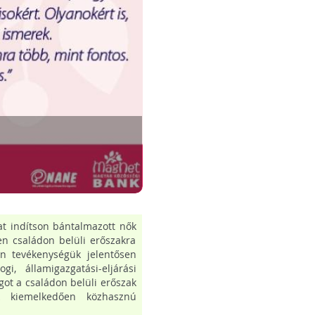
at indítson bántalmazott nők
n családon belüli erőszakra
rán tevékenységük jelentősen
i, államigazgatási-eljárási
got a családon belüli erőszak
k kiemelkedően közhasznú