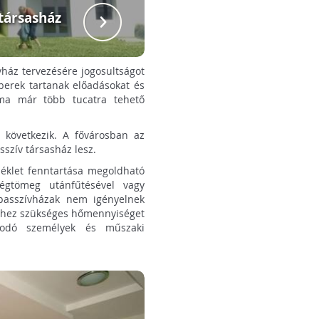
Boros Károly 
 társasház
házá
ház tervezésére jogosultságot
mberek tartanak előadásokat és
ma már több tucatra tehető
 következik. A fővárosban az
sszív társasház lesz.
éklet fenntartása megoldható
légtömeg utánfűtésével vagy
 passzívházak nem igényelnek
séhez szükséges hőmennyiséget
zkodó személyek és műszaki