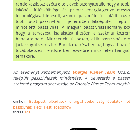
rendelkezik. Az azóta eltelt évek bizonyították, hogy a töb
lakóház fűtésköltsége és primer energiaigénye mes
technológiával létesült, azonos paraméterű családi háza
több tucat passzívház - jellemzően lakóépület - épül
minősített passzívház. A magyar passzívházállomány b
hogy a tervezést, kialakítást illetően a szakmai közre
behatárolható. Nincsenek túl sokan, akik passzívházte
jártasságot szereztek. Ennek oka részben az, hogy a hazai 
továbbképzési rendszerben egyelőre nincs jelen hangsú
témaköre.
Az eseményt kezdeményező
Energie Planer Team
kizáró
felépült passzívházak minősítése. A Bevezetés a passzí
szakmai program szervezője az Energie Planer Team megbí
címkék:
Budapest
előadások
energiahatékonyság
épületek
fo
passzívház
Pécs
Pest
roadshow
forrás:
MTI