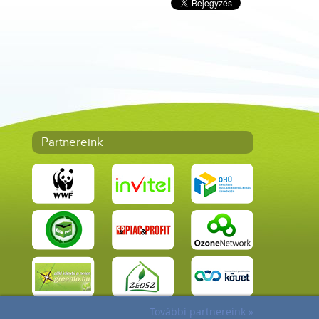
Partnereink
További partnereink »