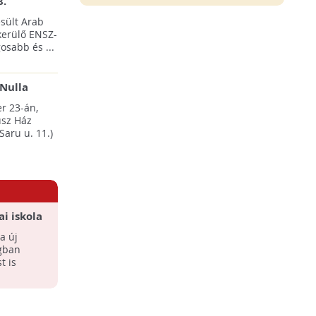
8.
sült Arab
erülő ENSZ-
osabb és ...
Nulla
esten
r 23-án,
sz Ház
Saru u. 11.)
i iskola
a új
ágban
t is