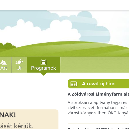
Art
Űr
Programok
A rovat új hírei
A Zöldvárosi Élményfarm al
végre megkezdte gyakorlati
A soroksári alapítvány tagjai és 
működését!
civil szervezeti formában - már
városi környezetben ÖKO tanyát 