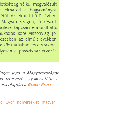
bletköltség nélkül megvalósult
sze elmarad a hagyományos
kétól. Az elmúlt bő öt évben
t Magyarországon, jó részük
ővülése kapcsán elmondható,
működők köre viszonylag jól
rvezésben az elmúlt években
felsőoktatásban, és a szakmai
lyosan a passzívháztervezés
lagos joga a Magyarországon
vháztervezés gyakorlatába c.
zása alapján a
Green Press
.
tó
Győr
hőmérséklet
magyar