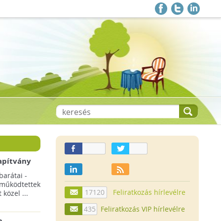
apítvány
barátai -
 működtettek
17120
Feliratkozás hírlevélre
közel ...
435
Feliratkozás VIP hírlevélre