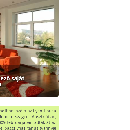
ező saját
a
dtban, azóta az ilyen típusú
Németországon, Ausztriában,
09 februárjában adták át az
os passzívház tanúsítvánnyal