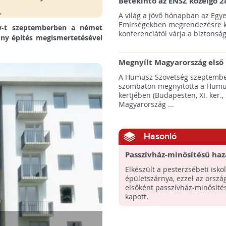
Betekintő az ENSZ közelgő 2
klímacsúcsába
A világ a jövő hónapban az Egye
Emírségekben megrendezésre k
ow-t szeptemberben a német
konferenciától várja a biztonság
ony építés megismertetésével
Megnyílt Magyarország első 
Hulladék Tanösvénye Budap
A Humusz Szövetség szeptembe
szombaton megnyitotta a Humu
kertjében (Budapesten, XI. ker., 
Magyarország ...
Hasonló
Passzívház-minősítésű haza
Elkészült a pesterzsébeti iskol
épületszárnya, ezzel az orsz
elsőként passzívház-minősítés
kapott.