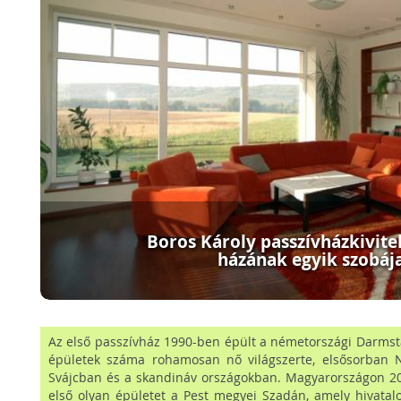
Boros Károly passzívházkivitel
házának egyik szobáj
Az első passzívház 1990-ben épült a németországi Darmsta
épületek száma rohamosan nő világszerte, elsősorban 
Svájcban és a skandináv országokban. Magyarországon 20
első olyan épületet a Pest megyei Szadán, amely hivatal