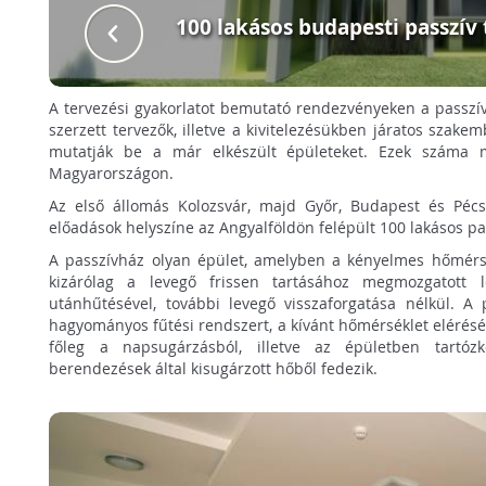
100 lakásos budapesti passzív
A tervezési gyakorlatot bemutató rendezvényeken a passzív
szerzett tervezők, illetve a kivitelezésükben járatos szake
mutatják be a már elkészült épületeket. Ezek száma 
Magyarországon.
Az első állomás Kolozsvár, majd Győr, Budapest és Pécs
előadások helyszíne az Angyalföldön felépült 100 lakásos pa
A passzívház olyan épület, amelyben a kényelmes hőmérs
kizárólag a levegő frissen tartásához megmozgatott 
utánhűtésével, további levegő visszaforgatása nélkül. A
hagyományos fűtési rendszert, a kívánt hőmérséklet eléré
főleg a napsugárzásból, illetve az épületben tartó
berendezések által kisugárzott hőből fedezik.