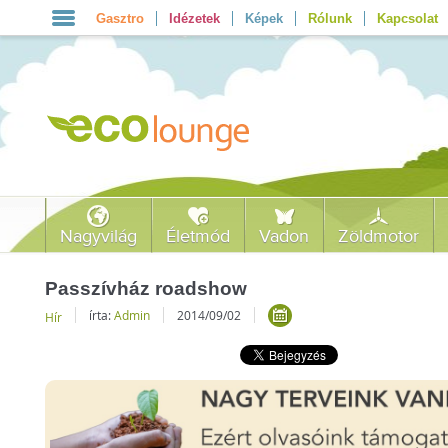
Gasztro
Idézetek
Képek
Rólunk
Kapcsolat
Nagyvilág
Életmód
Vadon
Zöldmotor
Passzívház roadshow
írta:
Admin
2014/09/02
Hír