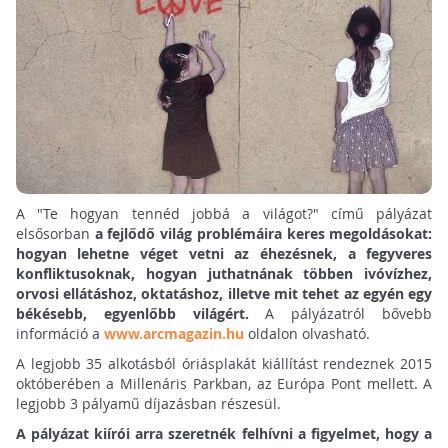
A "Te hogyan tennéd jobbá a világot?" című pályázat
elsősorban
a fejlődő világ problémáira keres megoldásokat:
hogyan lehetne véget vetni az éhezésnek, a fegyveres
konfliktusoknak, hogyan juthatnának többen ivóvízhez,
orvosi ellátáshoz, oktatáshoz, illetve mit tehet az egyén egy
békésebb, egyenlőbb világért.
A pályázatról bővebb
információ a
www.arcmagazin.hu
oldalon olvasható.
A legjobb 35 alkotásból óriásplakát kiállítást rendeznek 2015
októberében a Millenáris Parkban, az Európa Pont mellett. A
legjobb 3 pályamű díjazásban részesül.
A pályázat kiírói arra szeretnék felhívni a figyelmet, hogy a