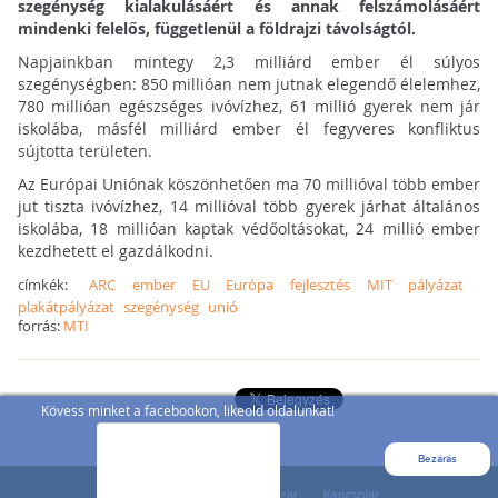
szegénység kialakulásáért és annak felszámolásáért
mindenki felelős, függetlenül a földrajzi távolságtól.
Napjainkban mintegy 2,3 milliárd ember él súlyos
szegénységben: 850 millióan nem jutnak elegendő élelemhez,
780 millióan egészséges ivóvízhez, 61 millió gyerek nem jár
iskolába, másfél milliárd ember él fegyveres konfliktus
sújtotta területen.
Az Európai Uniónak köszönhetően ma 70 millióval több ember
jut tiszta ivóvízhez, 14 millióval több gyerek járhat általános
iskolába, 18 millióan kaptak védőoltásokat, 24 millió ember
kezdhetett el gazdálkodni.
címkék:
ARC
ember
EU
Európa
fejlesztés
MIT
pályázat
plakátpályázat
szegénység
unió
forrás:
MTI
Kövess minket a facebookon, likeold oldalunkat!
Bezárás