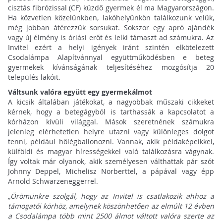
cisztás fibrózissal (CF) küzdő gyermek él ma Magyarországon.
Ha közvetlen közelünkben, lakóhelyünkön találkozunk velük,
még jobban átérezzük sorsukat. Sokszor egy apró ajándék
vagy új élmény is óriási erőt és lelki támaszt ad számukra. Az
Invitel ezért a helyi igények iránt szintén elkötelezett
Csodalámpa Alapítvánnyal együttműködésben e beteg
gyermekek kívánságának teljesítéséhez mozgósítja 20
település lakóit.
Váltsunk valóra együtt egy gyermekálmot
A kicsik általában játékokat, a nagyobbak műszaki cikkeket
kérnek, hogy a betegágyból is tarthassák a kapcsolatot a
kórházon kívüli világgal. Mások szeretnének számukra
jelenleg elérhetetlen helyre utazni vagy különleges dolgot
tenni, például hőlégballonozni. Vannak, akik példaképeikkel,
külföldi és magyar hírességekkel való találkozásra vágynak.
Így voltak már olyanok, akik személyesen válthattak pár szót
Johnny Deppel, Michelisz Norberttel, a pápával vagy épp
Arnold Schwarzeneggerrel.
„Örömünkre szolgál, hogy az Invitel is csatlakozik ahhoz a
támogatói körhöz, amelynek köszönhetően az elmúlt 12 évben
a Csodalámpa több mint 2500 álmot váltott valóra szerte az