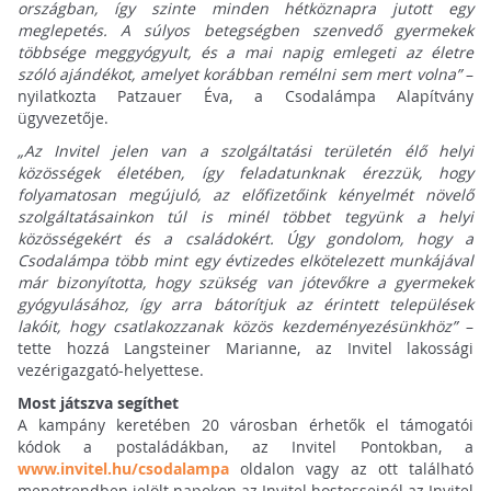
országban, így szinte minden hétköznapra jutott egy
meglepetés. A súlyos betegségben szenvedő gyermekek
többsége meggyógyult, és a mai napig emlegeti az életre
szóló ajándékot, amelyet korábban remélni sem mert volna”
–
nyilatkozta Patzauer Éva, a Csodalámpa Alapítvány
ügyvezetője.
„Az Invitel jelen van a szolgáltatási területén élő helyi
közösségek életében, így feladatunknak érezzük, hogy
folyamatosan megújuló, az előfizetőink kényelmét növelő
szolgáltatásainkon túl is minél többet tegyünk a helyi
közösségekért és a családokért. Úgy gondolom, hogy a
Csodalámpa több mint egy évtizedes elkötelezett munkájával
már bizonyította, hogy szükség van jótevőkre a gyermekek
gyógyulásához, így arra bátorítjuk az érintett települések
lakóit, hogy csatlakozzanak közös kezdeményezésünkhöz”
–
tette hozzá Langsteiner Marianne, az Invitel lakossági
vezérigazgató-helyettese.
Most játszva segíthet
A kampány keretében 20 városban érhetők el támogatói
kódok a postaládákban, az Invitel Pontokban, a
www.invitel.hu/csodalampa
oldalon vagy az ott található
menetrendben jelölt napokon az Invitel hostesseinél az Invitel