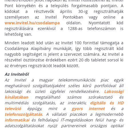
Pont környékén és a település forgalmasabb pontjain. A
kódokat a résztvevők április 30-ig regisztrálhatják
személyesen az Invitel Pontokban vagy online a
www.invitel.hu/csodalampa
oldalon. Nyomtatott kód
regisztrálására ezenkívül a 1288-as telefonszámon is
lehetőség van.
Minden leadott kód után az Invitel 100 forinttal támogatja a
Csodalámpa Alapítvány munkáját, így több regisztrált kód
nagyobb segítséget is jelent a szervezet számára. Az Invitel a
részvétel ösztönzése érdekében ezért 20 db tabletet sorsol ki
az érvényes regisztrációt leadók között.
Az Invitelről
Az Invitel a magyar telekommunikációs piac egyik
meghatározó szolgáltatójaként széles körű portfolióval áll
lakossági és üzleti ügyfelei rendelkezésére.
Lakossági
kínálatában
megtalálható számos szórakoztató és
multimédiás szolgáltatás, az interaktív,
digitális és HD
televízió
éppúgy, mint a
gyors internet
és a
telefonszolgáltatás
. A vállalati piacokon a legmodernebb
informatikai
és felhőalapú IT-megoldásokon felül hang- és
adatszolgáltatásokat nyújt partnereinek országos optikai