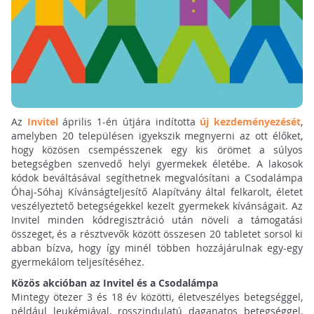
Az
Invitel
április 1-én útjára indította
új kezdeményezését
,
amelyben 20 településen igyekszik megnyerni az ott élőket,
hogy közösen csempésszenek egy kis örömet a súlyos
betegségben szenvedő helyi gyermekek életébe. A lakosok
kódok beváltásával segíthetnek megvalósítani a Csodalámpa
Óhaj-Sóhaj Kívánságteljesítő Alapítvány által felkarolt, életet
veszélyeztető betegségekkel kezelt gyermekek kívánságait. Az
Invitel minden kódregisztráció után növeli a támogatási
összeget, és a résztvevők között összesen 20 tabletet sorsol ki
abban bízva, hogy így minél többen hozzájárulnak egy-egy
gyermekálom teljesítéséhez.
Közös akcióban az Invitel és a Csodalámpa
Mintegy ötezer 3 és 18 év közötti, életveszélyes betegséggel,
például leukémiával, rosszindulatú daganatos betegséggel,