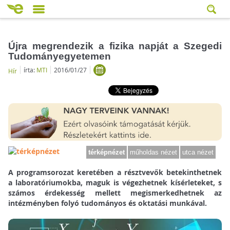
Újra megrendezik a fizika napját a Szegedi
Tudományegyetemen
írta:
MTI
2016/01/27
Hír
térképnézet
műholdas nézet
utca nézet
A programsorozat keretében a résztvevők betekinthetnek
a laboratóriumokba, maguk is végezhetnek kísérleteket, s
számos érdekesség mellett megismerkedhetnek az
intézményben folyó tudományos és oktatási munkával.