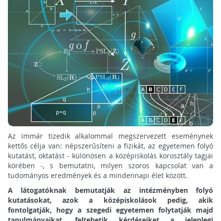
Az immár tizedik alkalommal megszervezett eseménynek
kettős célja van: népszerűsíteni a fizikát, az egyetemen folyó
kutatást, oktatást - különösen a középiskolás korosztály tagjai
körében -, s bemutatni, milyen szoros kapcsolat van a
tudományos eredmények és a mindennapi élet között.
A látogatóknak bemutatják az intézményben folyó
kutatásokat, azok a középiskolások pedig, akik
fontolgatják, hogy a szegedi egyetemen folytatják majd
tanulmányaikat, feltehetik kérdéseiket a jelenlegi