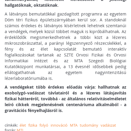
hallgatóknak, oktatóknak
.
A látványos bemutatókkal gazdagított programra az egyetem
Dóm téri fizikus épületszárnyában kerül sor. A standoknál
számos érdekes és látványos kísérletnek lehetnek szemtanúi
a vendégek, melyek közül többet maguk is kipróbálhatnak. Az
érdeklődők megismerkedhetnek a többi közt a lézeres
mikroszobrászattal, a parányi légszennyező részecskékkel, a
fény és az élet kapcsolatát bemutató interaktív
foglalkozásokat tartanak az SZTE Orvosi Fizikai és Orvosi
Informatikai Intézet és az MTA Szegedi Biológiai
Kutatóközpont munkatársai, a 13 évesnél idősebbek pedig
ellátogathatnak az egyetem nagyintenzitású
lézerlaboratóriumába is.
A vendégeket több érdekes előadás várja: hallhatnak az
exobolygó-vadászat távlatairól és a lézeres látásjavítás
fizikai hátteréről, továbbá - az általános relativitáselméletet
leíró cikkek megjelenésének centenáriuma alkalmából - a
gravitációs fényelhajlásról is.
címkék:
élet
fizika
folyó
innováció
MTA
tudomány
vadászat
forrás:
MTI