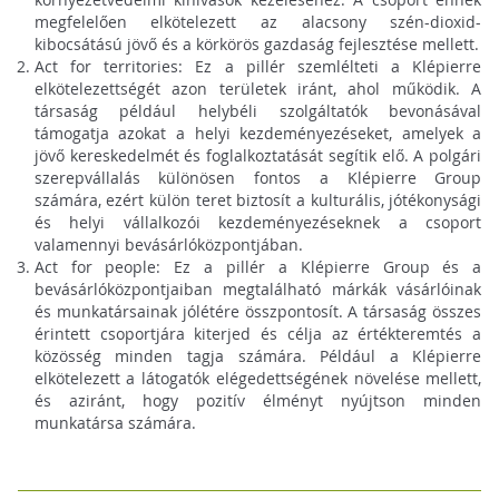
megfelelően elkötelezett az alacsony szén-dioxid-
kibocsátású jövő és a körkörös gazdaság fejlesztése mellett.
Act for territories: Ez a pillér szemlélteti a Klépierre
elkötelezettségét azon területek iránt, ahol működik. A
társaság például helybéli szolgáltatók bevonásával
támogatja azokat a helyi kezdeményezéseket, amelyek a
jövő kereskedelmét és foglalkoztatását segítik elő. A polgári
szerepvállalás különösen fontos a Klépierre Group
számára, ezért külön teret biztosít a kulturális, jótékonysági
és helyi vállalkozói kezdeményezéseknek a csoport
valamennyi bevásárlóközpontjában.
Act for people: Ez a pillér a Klépierre Group és a
bevásárlóközpontjaiban megtalálható márkák vásárlóinak
és munkatársainak jólétére összpontosít. A társaság összes
érintett csoportjára kiterjed és célja az értékteremtés a
közösség minden tagja számára. Például a Klépierre
elkötelezett a látogatók elégedettségének növelése mellett,
és aziránt, hogy pozitív élményt nyújtson minden
munkatársa számára.