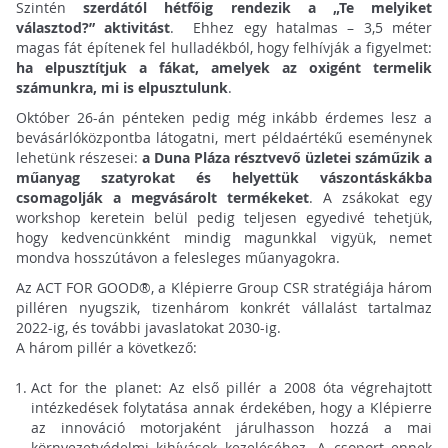
Szintén
szerdától hétfőig rendezik a „Te melyiket
választod?” aktivitást
. Ehhez egy hatalmas – 3,5 méter
magas fát építenek fel hulladékból, hogy felhívják a figyelmet:
ha elpusztítjuk a fákat, amelyek az oxigént termelik
számunkra, mi is elpusztulunk
.
Október 26-án pénteken pedig még inkább érdemes lesz a
bevásárlóközpontba látogatni, mert példaértékű eseménynek
lehetünk részesei:
a Duna Pláza résztvevő üzletei száműzik a
műanyag szatyrokat és helyettük vászontáskákba
csomagolják a megvásárolt termékeket
. A zsákokat egy
workshop keretein belül pedig teljesen egyedivé tehetjük,
hogy kedvencünkként mindig magunkkal vigyük, nemet
mondva hosszútávon a felesleges műanyagokra.
Az ACT FOR GOOD®, a Klépierre Group CSR stratégiája három
pilléren nyugszik, tizenhárom konkrét vállalást tartalmaz
2022-ig, és további javaslatokat 2030-ig.
A három pillér a következő:
Act for the planet: Az első pillér a 2008 óta végrehajtott
intézkedések folytatása annak érdekében, hogy a Klépierre
az innováció motorjaként járulhasson hozzá a mai
környezetvédelmi kihívások kezeléséhez. A csoport ennek