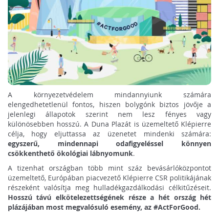
A környezetvédelem mindannyiunk számára
elengedhetetlenül fontos, hiszen bolygónk biztos jövője a
jelenlegi állapotok szerint nem lesz fényes vagy
különösebben hosszú. A Duna Plazát is üzemeltető Klépierre
célja, hogy eljuttassa az üzenetet mindenki számára:
egyszerű, mindennapi odafigyeléssel könnyen
csökkenthető ökológiai lábnyomunk
.
A tizenhat országban több mint száz bevásárlóközpontot
üzemeltető, Európában piacvezető Klépierre CSR politikájának
részeként valósítja meg hulladékgazdálkodási célkitűzéseit.
Hosszú távú elkötelezettségének része a hét ország hét
plázájában most megvalósuló esemény, az #ActForGood.