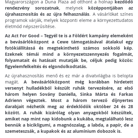
Magyarországon a Duna Plaza ad otthont a holnap
kezdődő
rendezvény sorozatnak
, melynek
középpontjában az
újrahasznosítás és az újra felhasználás
. A vásárlókat színes
programok várják, melyek központi eleme a környezettudatos
életmód népszerűsítése.
Az Act For Good – Tegyél te is a Földért kampány elemeként
a bevásárlóközpont a Cewe támogatásával átalakul egy
fotókiállítássá és megtekinthető számos sokkoló kép.
Ezeknek témái mind a környezetszennyezés fogalmát,
folyamatait és hatásait mutatják be, céljuk pedig közös:
figyelemfelkeltés és elgondolkodtatás.
Az újrahasznosítás menő és ez már a divatvilágba is belopta
magát.
A bevásárlóközpont még korábban hirdetett
versenyt hulladékból készült ruhák tervezésére, az első
három helyen Sovány Daniella, Sinka Márta és Farkas
Adrienn végeztek. Most a három tervező díjnyertes
darabjait nézhetik meg az érdeklődők október 24 és 28
között. A ruhák kizárólag olyan anyagokból készültek,
amiket nap mint nap kidobunk a kukába, megtalálható lesz
bennük a bicikligumi, a magnószalag, a labda, a papír, de a
szemeteszsák, a kupakok és az alumínium dobozok is.